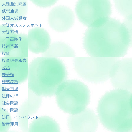
人種差別問題
仮想通貨
外国人労働者
大阪オススメスポット
大阪万博
少子高齢化
技術革新
投資
投資結果報告
政治
未分類
株式銘柄
楽天市場
法律の壁
社会問題
米中問題
訪日（インバウンド）
資産運用