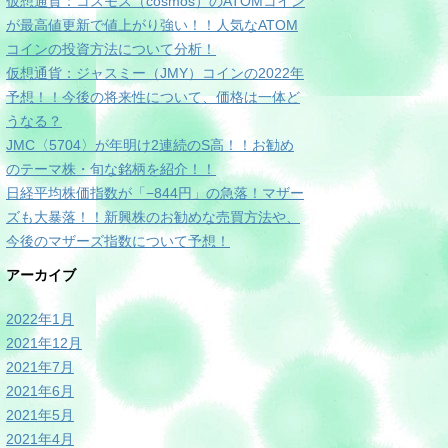
仮想通貨：コスモス（cosmos）のATOMコイン
が最高値更新で値上がり強い！！人気なATOM
コインの投資方法について分析！
仮想通貨：ジャスミー（JMY）コインの2022年
予想！！今後の将来性について、価格は一体ど
うなる？
JMC〈5704〉が年明け2連続のS高！！お勧め
のテーマ株・旬な銘柄を紹介！！
日経平均株価指数が「−844円」の急落！マザー
ズも大暴落！！新興株のお勧めな売買方法や、
今後のマザーズ指数について予想！
アーカイブ
2022年1月
2021年12月
2021年7月
2021年6月
2021年5月
2021年4月