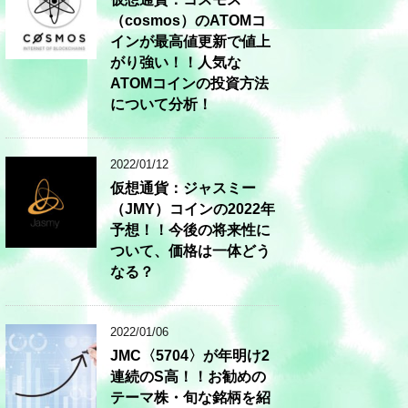
（cosmos）のATOMコ
インが最高値更新で値上
がり強い！！人気な
ATOMコインの投資方法
について分析！
2022/01/12
仮想通貨：ジャスミー
（JMY）コインの2022年
予想！！今後の将来性に
ついて、価格は一体どう
なる？
2022/01/06
JMC〈5704〉が年明け2
連続のS高！！お勧めの
テーマ株・旬な銘柄を紹