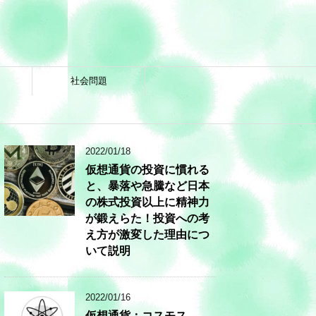
社会問題
2022/01/18
仮想通貨の投資に慣れる
と、暴落や急騰など日本
の株式投資以上に精神力
が鍛えらた！投資への考
え方が激変した理由につ
いて説明
2022/01/16
仮想通貨：コスモス