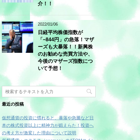
介！！
2022/01/06
日経平均株価指数が
「−844円」の急落！マザ
ーズも大暴落！！新興株
のお勧めな売買方法や、
今後のマザーズ指数につ
いて予想！
最近の投稿
仮想通貨の投資に慣れると、暴落や急騰など日
本の株式投資以上に精神力が鍛えらた！投資へ
の考え方が激変した理由について説明