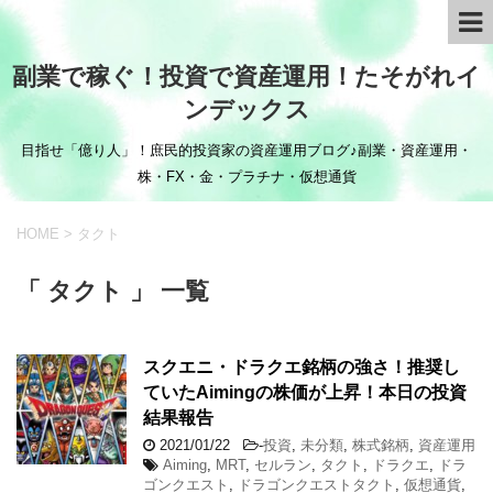
副業で稼ぐ！投資で資産運用！たそがれイ
ンデックス
目指せ「億り人」！庶民的投資家の資産運用ブログ♪副業・資産運用・
株・FX・金・プラチナ・仮想通貨
HOME
>
タクト
「 タクト 」 一覧
スクエニ・ドラクエ銘柄の強さ！推奨し
ていたAimingの株価が上昇！本日の投資
結果報告
2021/01/22
-
投資
,
未分類
,
株式銘柄
,
資産運用
Aiming
,
MRT
,
セルラン
,
タクト
,
ドラクエ
,
ドラ
ゴンクエスト
,
ドラゴンクエストタクト
,
仮想通貨
,