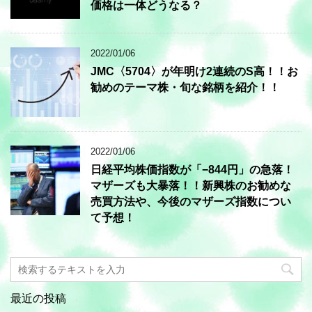
価格は一体どうなる？
2022/01/06
JMC〈5704〉が年明け2連続のS高！！お
勧めのテーマ株・旬な銘柄を紹介！！
2022/01/06
日経平均株価指数が「−844円」の急落！
マザーズも大暴落！！新興株のお勧めな
売買方法や、今後のマザーズ指数につい
て予想！
最近の投稿