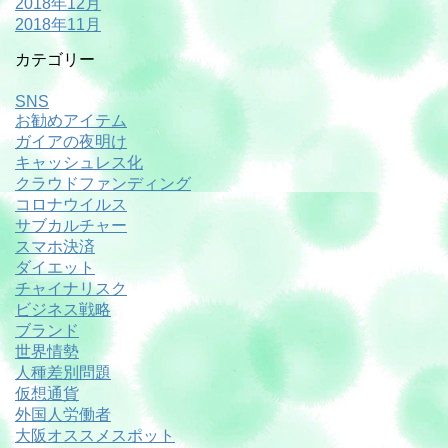
2018年12月
2018年11月
カテゴリー
SNS
お勧めアイテム
ガイアの夜明け
キャッシュレス化
クラウドファンディング
コロナウイルス
サブカルチャー
スマホ決済
ダイエット
チャイナリスク
ビジネス戦略
ブランド
世界情勢
人種差別問題
仮想通貨
外国人労働者
大阪オススメスポット