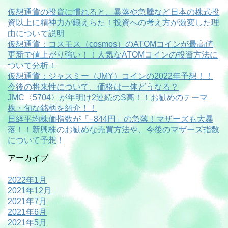
仮想通貨の投資に慣れると、暴落や急騰など日本の株式投
資以上に精神力が鍛えらた！投資への考え方が激変した理
由について説明
仮想通貨：コスモス（cosmos）のATOMコインが最高値
更新で値上がり強い！！人気なATOMコインの投資方法に
ついて分析！
仮想通貨：ジャスミー（JMY）コインの2022年予想！！
今後の将来性について、価格は一体どうなる？
JMC〈5704〉が年明け2連続のS高！！お勧めのテーマ
株・旬な銘柄を紹介！！
日経平均株価指数が「−844円」の急落！マザーズも大暴
落！！新興株のお勧めな売買方法や、今後のマザーズ指数
について予想！
アーカイブ
2022年1月
2021年12月
2021年7月
2021年6月
2021年5月