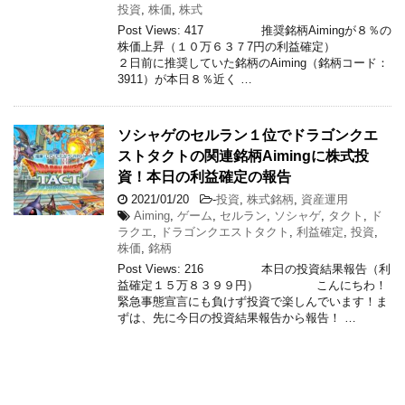
投資
,
株価
,
株式
Post Views: 417 推奨銘柄Aimingが８％の
株価上昇（１０万６３７7円の利益確定）
２日前に推奨していた銘柄のAiming（銘柄コード：
3911）が本日８％近く …
ソシャゲのセルラン１位でドラゴンクエ
ストタクトの関連銘柄Aimingに株式投
資！本日の利益確定の報告
2021/01/20
-
投資
,
株式銘柄
,
資産運用
Aiming
,
ゲーム
,
セルラン
,
ソシャゲ
,
タクト
,
ド
ラクエ
,
ドラゴンクエストタクト
,
利益確定
,
投資
,
株価
,
銘柄
Post Views: 216 本日の投資結果報告（利
益確定１５万８３９９円） こんにちわ！
緊急事態宣言にも負けず投資で楽しんでいます！ま
ずは、先に今日の投資結果報告から報告！ …