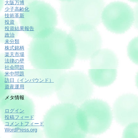
大阪万博
少子高齢化
技術革新
投資
投資結果報告
政治
未分類
株式銘柄
楽天市場
法律の壁
社会問題
米中問題
訪日（インバウンド）
資産運用
メタ情報
ログイン
投稿フィード
コメントフィード
WordPress.org