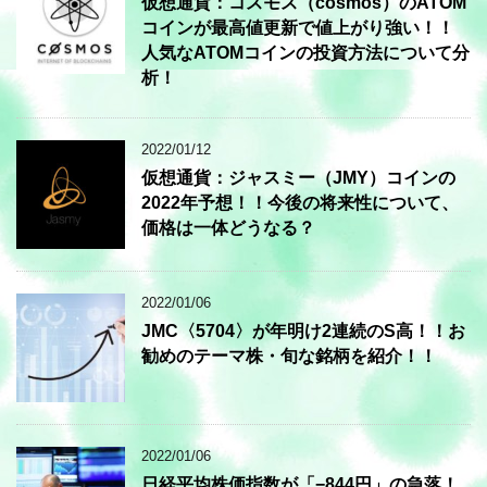
仮想通貨：コスモス（cosmos）のATOM
コインが最高値更新で値上がり強い！！
人気なATOMコインの投資方法について分
析！
2022/01/12
仮想通貨：ジャスミー（JMY）コインの
2022年予想！！今後の将来性について、
価格は一体どうなる？
2022/01/06
JMC〈5704〉が年明け2連続のS高！！お
勧めのテーマ株・旬な銘柄を紹介！！
2022/01/06
日経平均株価指数が「−844円」の急落！