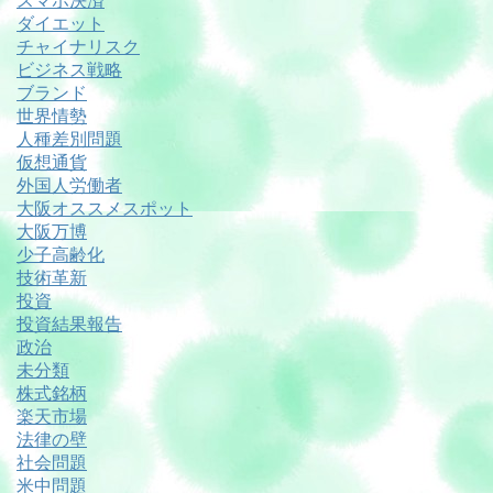
スマホ決済
ダイエット
チャイナリスク
ビジネス戦略
ブランド
世界情勢
人種差別問題
仮想通貨
外国人労働者
大阪オススメスポット
大阪万博
少子高齢化
技術革新
投資
投資結果報告
政治
未分類
株式銘柄
楽天市場
法律の壁
社会問題
米中問題