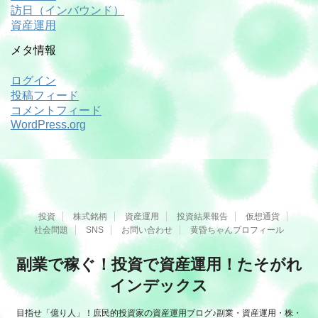
訪日（インバウンド）
資産運用
メタ情報
ログイン
投稿フィード
コメントフィード
WordPress.org
投資
株式銘柄
資産運用
投資結果報告
仮想通貨
社会問題
SNS
お問い合わせ
黄昏ちゃんプロフィール
副業で稼ぐ！投資で資産運用！たそがれ
インデックス
目指せ「億り人」！庶民的投資家の資産運用ブログ♪副業・資産運用・株・