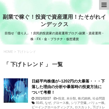
副業で稼ぐ！投資で資産運用！たそがれイ
ンデックス
目指せ「億り人」！庶民的投資家の資産運用ブログ♪副業・資産運用・
株・FX・金・プラチナ・仮想通貨
HOME
>
下げトレンド
「 下げトレンド 」 一覧
日経平均株価が−1202円の大暴落・・・下
落した理由の分析や暴落時の投資方法に
ついて考察！
2021/02/27
-
投資
,
未分類
,
株式銘柄
,
社会問題
9145
,
なぜ
,
グロース株
,
シリア空爆
,
バリュー株
,
ビーイングホールディングス
,
ロスカット
,
下げトレ