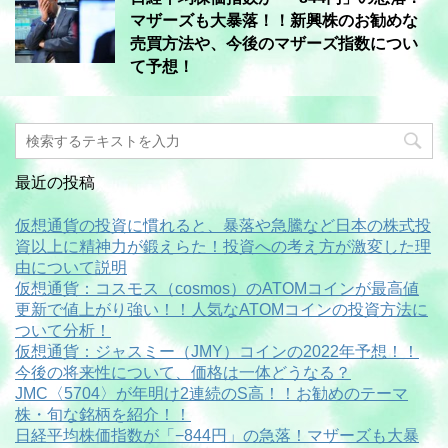
マザーズも大暴落！！新興株のお勧めな
売買方法や、今後のマザーズ指数につい
て予想！
最近の投稿
仮想通貨の投資に慣れると、暴落や急騰など日本の株式投
資以上に精神力が鍛えらた！投資への考え方が激変した理
由について説明
仮想通貨：コスモス（cosmos）のATOMコインが最高値
更新で値上がり強い！！人気なATOMコインの投資方法に
ついて分析！
仮想通貨：ジャスミー（JMY）コインの2022年予想！！
今後の将来性について、価格は一体どうなる？
JMC〈5704〉が年明け2連続のS高！！お勧めのテーマ
株・旬な銘柄を紹介！！
日経平均株価指数が「−844円」の急落！マザーズも大暴