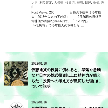
ンド
,
利益確定
,
大暴落
,
投資術
,
損切
,
日経
,
株価
,
理
由
Post Views: 260 日経の下落率は今年最
大！2016年以来の下げ幅！ 2月26日の日経平
均株価の終値2万8966円で、「−1202円」
「−3.99%」で今年最大の下落とな …
2022/01/18
仮想通貨の投資に慣れると、暴落や急騰
など日本の株式投資以上に精神力が鍛え
らた！投資への考え方が激変した理由に
ついて説明
2022/01/16