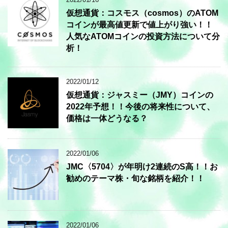
仮想通貨：コスモス（cosmos）のATOM
コインが最高値更新で値上がり強い！！
人気なATOMコインの投資方法について分
析！
2022/01/12
仮想通貨：ジャスミー（JMY）コインの
2022年予想！！今後の将来性について、
価格は一体どうなる？
2022/01/06
JMC〈5704〉が年明け2連続のS高！！お
勧めのテーマ株・旬な銘柄を紹介！！
2022/01/06