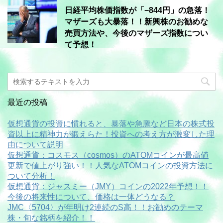
日経平均株価指数が「−844円」の急落！
マザーズも大暴落！！新興株のお勧めな
売買方法や、今後のマザーズ指数につい
て予想！
最近の投稿
仮想通貨の投資に慣れると、暴落や急騰など日本の株式投
資以上に精神力が鍛えらた！投資への考え方が激変した理
由について説明
仮想通貨：コスモス（cosmos）のATOMコインが最高値
更新で値上がり強い！！人気なATOMコインの投資方法に
ついて分析！
仮想通貨：ジャスミー（JMY）コインの2022年予想！！
今後の将来性について、価格は一体どうなる？
JMC〈5704〉が年明け2連続のS高！！お勧めのテーマ
株・旬な銘柄を紹介！！