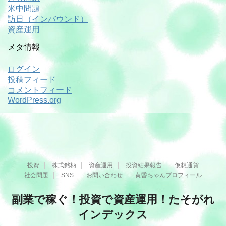
米中問題
訪日（インバウンド）
資産運用
メタ情報
ログイン
投稿フィード
コメントフィード
WordPress.org
投資
株式銘柄
資産運用
投資結果報告
仮想通貨
社会問題
SNS
お問い合わせ
黄昏ちゃんプロフィール
副業で稼ぐ！投資で資産運用！たそがれ
インデックス