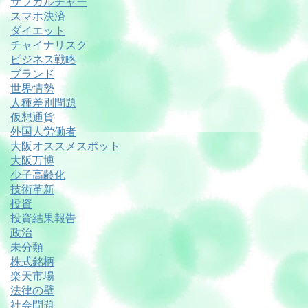
サブカルチャー
スマホ決済
ダイエット
チャイナリスク
ビジネス戦略
ブランド
世界情勢
人種差別問題
仮想通貨
外国人労働者
大阪オススメスポット
大阪万博
少子高齢化
技術革新
投資
投資結果報告
政治
未分類
株式銘柄
楽天市場
法律の壁
社会問題