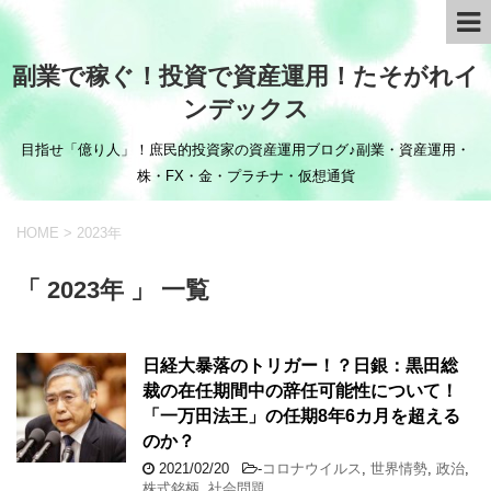
副業で稼ぐ！投資で資産運用！たそがれイ
ンデックス
目指せ「億り人」！庶民的投資家の資産運用ブログ♪副業・資産運用・
株・FX・金・プラチナ・仮想通貨
HOME
>
2023年
「 2023年 」 一覧
日経大暴落のトリガー！？日銀：黒田総
裁の在任期間中の辞任可能性について！
「一万田法王」の任期8年6カ月を超える
のか？
2021/02/20
-
コロナウイルス
,
世界情勢
,
政治
,
株式銘柄
,
社会問題