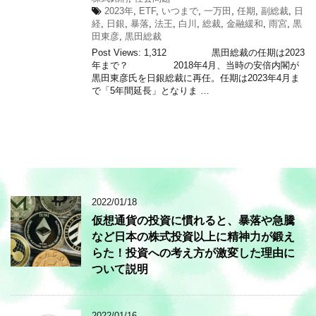
2023年
,
ETF
,
いつまで
,
一万田
,
任期
,
副総裁
,
日
経
,
日銀
,
暴落
,
法王
,
白川
,
総裁
,
金融緩和
,
雨宮
,
黒
田東彦
,
黒田総裁
Post Views: 1,312 黒田総裁の任期は2023
年まで？ 2018年4月、当時の安倍内閣が
黒田東彦氏を日銀総裁に再任。任期は2023年4月ま
で「5年間延長」となりま …
2022/01/18
仮想通貨の投資に慣れると、暴落や急騰
など日本の株式投資以上に精神力が鍛え
らた！投資への考え方が激変した理由に
ついて説明
2022/01/16