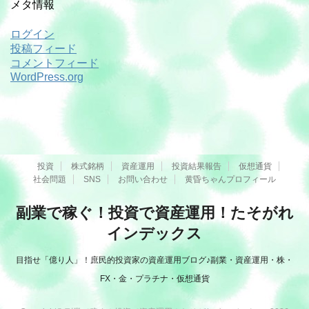
メタ情報
ログイン
投稿フィード
コメントフィード
WordPress.org
投資
株式銘柄
資産運用
投資結果報告
仮想通貨
社会問題
SNS
お問い合わせ
黄昏ちゃんプロフィール
副業で稼ぐ！投資で資産運用！たそがれ
インデックス
目指せ「億り人」！庶民的投資家の資産運用ブログ♪副業・資産運用・株・
FX・金・プラチナ・仮想通貨