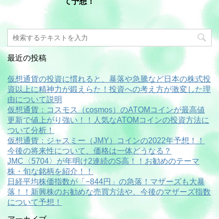
て予想！
最近の投稿
仮想通貨の投資に慣れると、暴落や急騰など日本の株式投
資以上に精神力が鍛えらた！投資への考え方が激変した理
由について説明
仮想通貨：コスモス（cosmos）のATOMコインが最高値
更新で値上がり強い！！人気なATOMコインの投資方法に
ついて分析！
仮想通貨：ジャスミー（JMY）コインの2022年予想！！
今後の将来性について、価格は一体どうなる？
JMC〈5704〉が年明け2連続のS高！！お勧めのテーマ
株・旬な銘柄を紹介！！
日経平均株価指数が「−844円」の急落！マザーズも大暴
落！！新興株のお勧めな売買方法や、今後のマザーズ指数
について予想！