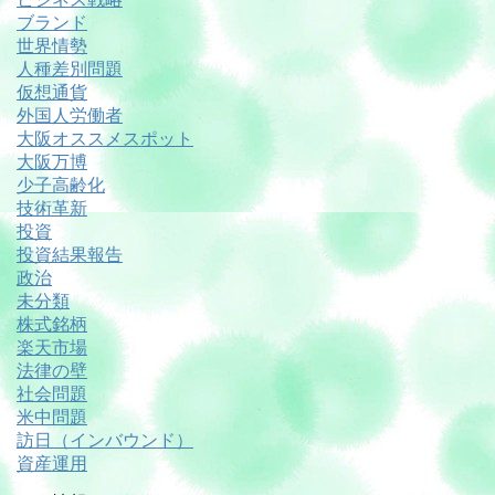
ブランド
世界情勢
人種差別問題
仮想通貨
外国人労働者
大阪オススメスポット
大阪万博
少子高齢化
技術革新
投資
投資結果報告
政治
未分類
株式銘柄
楽天市場
法律の壁
社会問題
米中問題
訪日（インバウンド）
資産運用