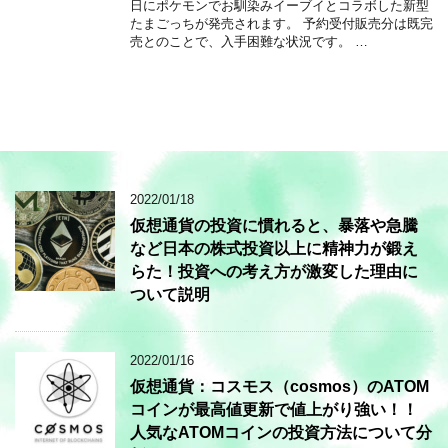
日にポケモンでお馴染みイーブイとコラボした新型
たまごっちが発売されます。 予約受付販売分は既完
売とのことで、入手困難な状況です。 …
2022/01/18
仮想通貨の投資に慣れると、暴落や急騰
など日本の株式投資以上に精神力が鍛え
らた！投資への考え方が激変した理由に
ついて説明
2022/01/16
仮想通貨：コスモス（cosmos）のATOM
コインが最高値更新で値上がり強い！！
人気なATOMコインの投資方法について分