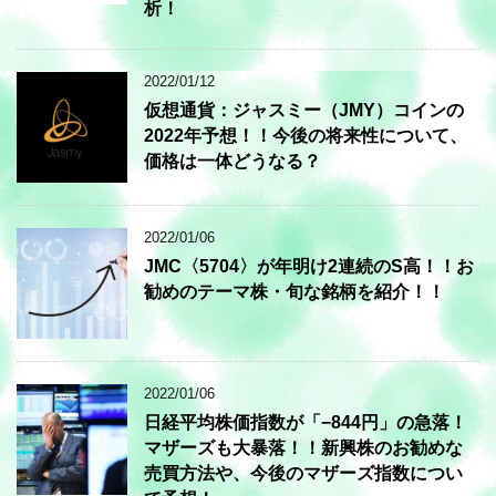
析！
2022/01/12
仮想通貨：ジャスミー（JMY）コインの
2022年予想！！今後の将来性について、
価格は一体どうなる？
2022/01/06
JMC〈5704〉が年明け2連続のS高！！お
勧めのテーマ株・旬な銘柄を紹介！！
2022/01/06
日経平均株価指数が「−844円」の急落！
マザーズも大暴落！！新興株のお勧めな
売買方法や、今後のマザーズ指数につい