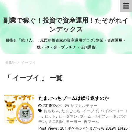
副業で稼ぐ！投資で資産運用！たそがれイ
ンデックス
目指せ「億り人」！庶民的投資家の資産運用ブログ♪副業・資産運用・
株・FX・金・プラチナ・仮想通貨
HOME
>
イーブイ
「 イーブイ 」 一覧
たまごっちブームは繰り返すのか
2018/12/02
-
サブカルチャー
おもちゃ
,
たまごっち
,
イーブイ
,
ハイパーヨーヨ
ー
,
ヒット
,
ビーダマン
,
ブーム
,
ベイブレード
,
ポケ
モン
,
ミニ四駆
,
ヨーヨー
,
再ブーム
Post Views: 107 ポケモン×たまごっち 2019年1月26