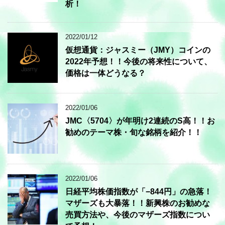
析！
2022/01/12
仮想通貨：ジャスミー（JMY）コインの
2022年予想！！今後の将来性について、
価格は一体どうなる？
2022/01/06
JMC〈5704〉が年明け2連続のS高！！お
勧めのテーマ株・旬な銘柄を紹介！！
2022/01/06
日経平均株価指数が「−844円」の急落！
マザーズも大暴落！！新興株のお勧めな
売買方法や、今後のマザーズ指数につい