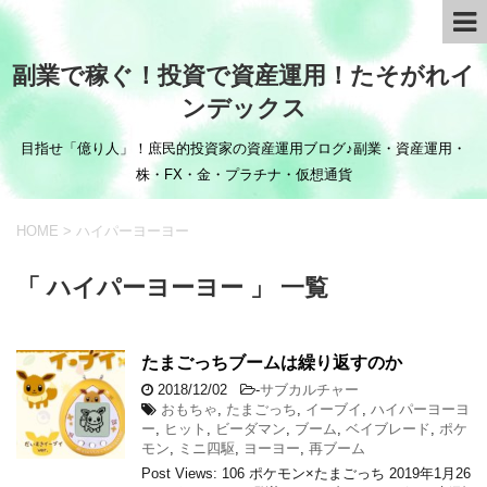
副業で稼ぐ！投資で資産運用！たそがれイ
ンデックス
目指せ「億り人」！庶民的投資家の資産運用ブログ♪副業・資産運用・
株・FX・金・プラチナ・仮想通貨
HOME
>
ハイパーヨーヨー
「 ハイパーヨーヨー 」 一覧
たまごっちブームは繰り返すのか
2018/12/02
-
サブカルチャー
おもちゃ
,
たまごっち
,
イーブイ
,
ハイパーヨーヨ
ー
,
ヒット
,
ビーダマン
,
ブーム
,
ベイブレード
,
ポケ
モン
,
ミニ四駆
,
ヨーヨー
,
再ブーム
Post Views: 106 ポケモン×たまごっち 2019年1月26