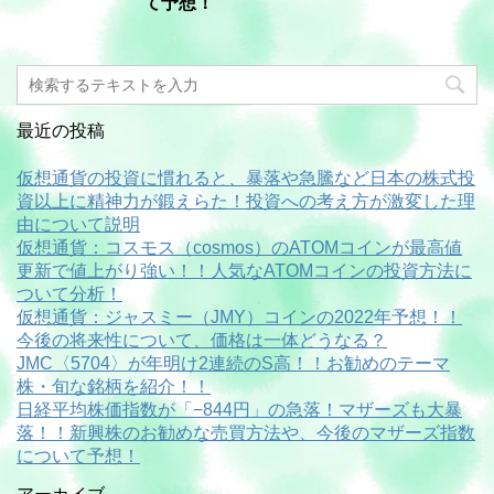
て予想！
最近の投稿
仮想通貨の投資に慣れると、暴落や急騰など日本の株式投
資以上に精神力が鍛えらた！投資への考え方が激変した理
由について説明
仮想通貨：コスモス（cosmos）のATOMコインが最高値
更新で値上がり強い！！人気なATOMコインの投資方法に
ついて分析！
仮想通貨：ジャスミー（JMY）コインの2022年予想！！
今後の将来性について、価格は一体どうなる？
JMC〈5704〉が年明け2連続のS高！！お勧めのテーマ
株・旬な銘柄を紹介！！
日経平均株価指数が「−844円」の急落！マザーズも大暴
落！！新興株のお勧めな売買方法や、今後のマザーズ指数
について予想！