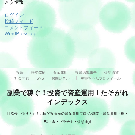
メタ情報
ログイン
投稿フィード
コメントフィード
WordPress.org
投資
株式銘柄
資産運用
投資結果報告
仮想通貨
社会問題
SNS
お問い合わせ
黄昏ちゃんプロフィール
副業で稼ぐ！投資で資産運用！たそがれ
インデックス
目指せ「億り人」！庶民的投資家の資産運用ブログ♪副業・資産運用・株・
FX・金・プラチナ・仮想通貨