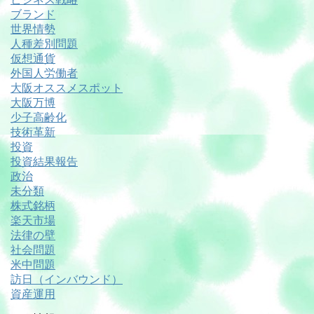
ブランド
世界情勢
人種差別問題
仮想通貨
外国人労働者
大阪オススメスポット
大阪万博
少子高齢化
技術革新
投資
投資結果報告
政治
未分類
株式銘柄
楽天市場
法律の壁
社会問題
米中問題
訪日（インバウンド）
資産運用