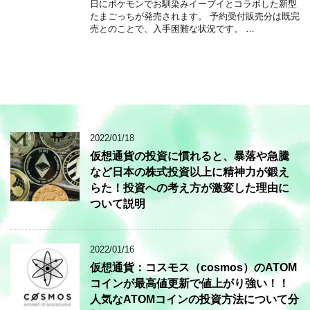
日にポケモンでお馴染みイーブイとコラボした新型
たまごっちが発売されます。 予約受付販売分は既完
売とのことで、入手困難な状況です。 …
2022/01/18
仮想通貨の投資に慣れると、暴落や急騰
など日本の株式投資以上に精神力が鍛え
らた！投資への考え方が激変した理由に
ついて説明
2022/01/16
仮想通貨：コスモス（cosmos）のATOM
コインが最高値更新で値上がり強い！！
人気なATOMコインの投資方法について分