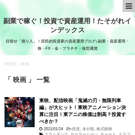
副業で稼ぐ！投資で資産運用！たそがれイ
ンデックス
目指せ「億り人」！庶民的投資家の資産運用ブログ♪副業・資産運用・
株・FX・金・プラチナ・仮想通貨
HOME
>
映画
「 映画 」 一覧
東映、配信映画「鬼滅の刃・無限列車
編」が大ヒット！東映アニメーション決
算に注目！東アニの株価は割高？投資す
べきか？
2021/01/24
-
投資
,
未分類
,
株式銘柄
スラムダンク
,
セーラームーン
,
チャート
,
ドラゴ