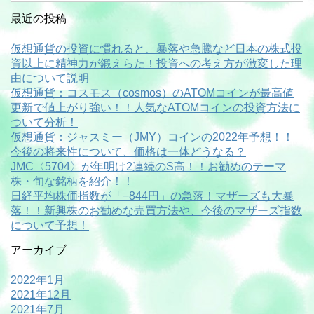
最近の投稿
仮想通貨の投資に慣れると、暴落や急騰など日本の株式投
資以上に精神力が鍛えらた！投資への考え方が激変した理
由について説明
仮想通貨：コスモス（cosmos）のATOMコインが最高値
更新で値上がり強い！！人気なATOMコインの投資方法に
ついて分析！
仮想通貨：ジャスミー（JMY）コインの2022年予想！！
今後の将来性について、価格は一体どうなる？
JMC〈5704〉が年明け2連続のS高！！お勧めのテーマ
株・旬な銘柄を紹介！！
日経平均株価指数が「−844円」の急落！マザーズも大暴
落！！新興株のお勧めな売買方法や、今後のマザーズ指数
について予想！
アーカイブ
2022年1月
2021年12月
2021年7月