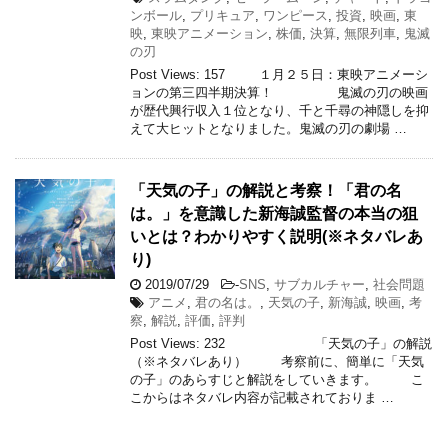
ンボール
,
プリキュア
,
ワンピース
,
投資
,
映画
,
東
映
,
東映アニメーション
,
株価
,
決算
,
無限列車
,
鬼滅
の刃
Post Views: 157 １月２５日：東映アニメーシ
ョンの第三四半期決算！ 鬼滅の刃の映画
が歴代興行収入１位となり、千と千尋の神隠しを抑
えて大ヒットとなりました。鬼滅の刃の劇場 …
「天気の子」の解説と考察！「君の名
は。」を意識した新海誠監督の本当の狙
いとは？わかりやすく説明(※ネタバレあ
り)
2019/07/29
-
SNS
,
サブカルチャー
,
社会問題
アニメ
,
君の名は。
,
天気の子
,
新海誠
,
映画
,
考
察
,
解説
,
評価
,
評判
Post Views: 232 「天気の子」の解説
（※ネタバレあり） 考察前に、簡単に「天気
の子」のあらすじと解説をしていきます。 こ
こからはネタバレ内容が記載されておりま …