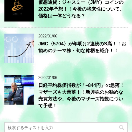
仮想通貨：ジャスミー（JMY）コインの
2022年予想！！今後の将来性について、
価格は一体どうなる？
2022/01/06
JMC〈5704〉が年明け2連続のS高！！お
勧めのテーマ株・旬な銘柄を紹介！！
2022/01/06
日経平均株価指数が「−844円」の急落！
マザーズも大暴落！！新興株のお勧めな
売買方法や、今後のマザーズ指数につい
て予想！