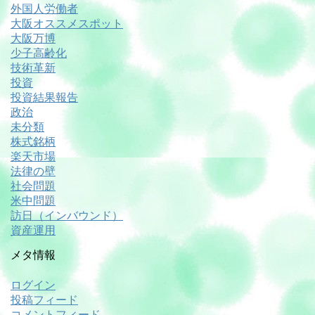
外国人労働者
大阪オススメスポット
大阪万博
少子高齢化
技術革新
投資
投資結果報告
政治
未分類
株式銘柄
楽天市場
法律の壁
社会問題
米中問題
訪日（インバウンド）
資産運用
メタ情報
ログイン
投稿フィード
コメントフィード