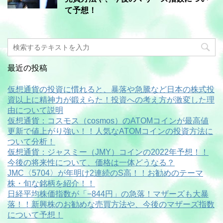
て予想！
最近の投稿
仮想通貨の投資に慣れると、暴落や急騰など日本の株式投
資以上に精神力が鍛えらた！投資への考え方が激変した理
由について説明
仮想通貨：コスモス（cosmos）のATOMコインが最高値
更新で値上がり強い！！人気なATOMコインの投資方法に
ついて分析！
仮想通貨：ジャスミー（JMY）コインの2022年予想！！
今後の将来性について、価格は一体どうなる？
JMC〈5704〉が年明け2連続のS高！！お勧めのテーマ
株・旬な銘柄を紹介！！
日経平均株価指数が「−844円」の急落！マザーズも大暴
落！！新興株のお勧めな売買方法や、今後のマザーズ指数
について予想！