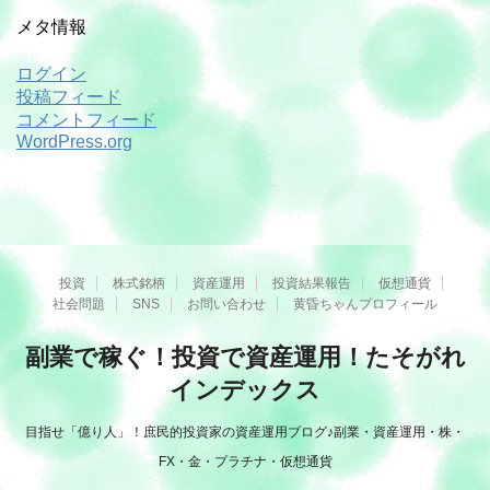
メタ情報
ログイン
投稿フィード
コメントフィード
WordPress.org
投資
株式銘柄
資産運用
投資結果報告
仮想通貨
社会問題
SNS
お問い合わせ
黄昏ちゃんプロフィール
副業で稼ぐ！投資で資産運用！たそがれ
インデックス
目指せ「億り人」！庶民的投資家の資産運用ブログ♪副業・資産運用・株・
FX・金・プラチナ・仮想通貨