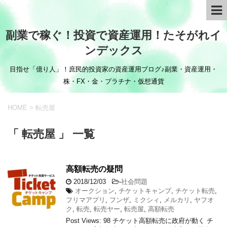
副業で稼ぐ！投資で資産運用！たそがれイ
ンデックス
目指せ「億り人」！庶民的投資家の資産運用ブログ♪副業・資産運用・
株・FX・金・プラチナ・仮想通貨
HOME
>
転売屋
「 転売屋 」 一覧
高額転売の疑問
2018/12/03
-
社会問題
オークション
,
チケットキャンプ
,
チケット転売
,
フリマアプリ
,
フンザ
,
ミクシィ
,
メルカリ
,
ヤフオ
ク
,
転売
,
転売ヤー
,
転売屋
,
高額転売
Post Views: 98 チケット高額転売に政府が動く チ