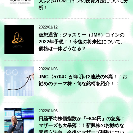
人気なATOMコインの投資方法について分
析！
2022/01/12
仮想通貨：ジャスミー（JMY）コインの
2022年予想！！今後の将来性について、
価格は一体どうなる？
2022/01/06
JMC〈5704〉が年明け2連続のS高！！お
勧めのテーマ株・旬な銘柄を紹介！！
2022/01/06
日経平均株価指数が「−844円」の急落！
マザーズも大暴落！！新興株のお勧めな
売買方法や、今後のマザーズ指数につい