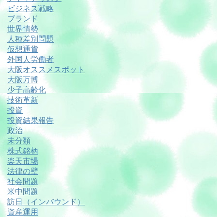
ビジネス戦略
ブランド
世界情勢
人種差別問題
仮想通貨
外国人労働者
大阪オススメスポット
大阪万博
少子高齢化
技術革新
投資
投資結果報告
政治
未分類
株式銘柄
楽天市場
法律の壁
社会問題
米中問題
訪日（インバウンド）
資産運用