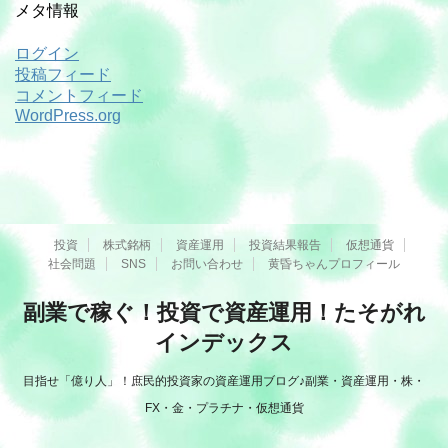
メタ情報
ログイン
投稿フィード
コメントフィード
WordPress.org
投資
株式銘柄
資産運用
投資結果報告
仮想通貨
社会問題
SNS
お問い合わせ
黄昏ちゃんプロフィール
副業で稼ぐ！投資で資産運用！たそがれ
インデックス
目指せ「億り人」！庶民的投資家の資産運用ブログ♪副業・資産運用・株・
FX・金・プラチナ・仮想通貨