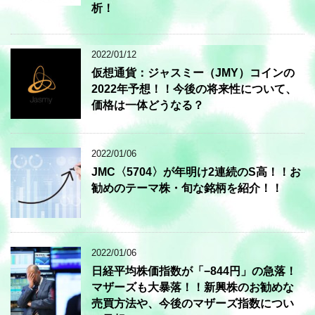
析！
2022/01/12
仮想通貨：ジャスミー（JMY）コインの
2022年予想！！今後の将来性について、
価格は一体どうなる？
2022/01/06
JMC〈5704〉が年明け2連続のS高！！お
勧めのテーマ株・旬な銘柄を紹介！！
2022/01/06
日経平均株価指数が「−844円」の急落！
マザーズも大暴落！！新興株のお勧めな
売買方法や、今後のマザーズ指数につい