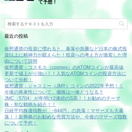
て予想！
最近の投稿
仮想通貨の投資に慣れると、暴落や急騰など日本の株式投
資以上に精神力が鍛えらた！投資への考え方が激変した理
由について説明
仮想通貨：コスモス（cosmos）のATOMコインが最高値
更新で値上がり強い！！人気なATOMコインの投資方法に
ついて分析！
仮想通貨：ジャスミー（JMY）コインの2022年予想！！
今後の将来性について、価格は一体どうなる？
JMC〈5704〉が年明け2連続のS高！！お勧めのテーマ
株・旬な銘柄を紹介！！
日経平均株価指数が「−844円」の急落！マザーズも大暴
落！！新興株のお勧めな売買方法や、今後のマザーズ指数
について予想！