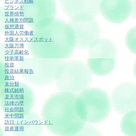
ビジネス戦略
ブランド
世界情勢
人種差別問題
仮想通貨
外国人労働者
大阪オススメスポット
大阪万博
少子高齢化
技術革新
投資
投資結果報告
政治
未分類
株式銘柄
楽天市場
法律の壁
社会問題
米中問題
訪日（インバウンド）
資産運用