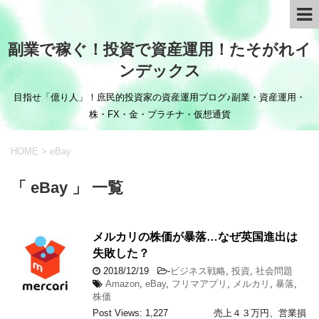
副業で稼ぐ！投資で資産運用！たそがれイ
ンデックス
目指せ「億り人」！庶民的投資家の資産運用ブログ♪副業・資産運用・
株・FX・金・プラチナ・仮想通貨
HOME
>
eBay
「 eBay 」 一覧
メルカリの株価が暴落…なぜ英国進出は
失敗した？
2018/12/19
-
ビジネス戦略
,
投資
,
社会問題
Amazon
,
eBay
,
フリマアプリ
,
メルカリ
,
暴落
,
株価
Post Views: 1,227 売上４３万円、営業損