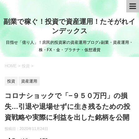
副業で稼ぐ！投資で資産運用！たそがれイ
ンデックス
目指せ「億り人」！庶民的投資家の資産運用ブログ♪副業・資産運用・
株・FX・金・プラチナ・仮想通貨
HOME
>
投資
>
投資
資産運用
コロナショックで「−９５０万円」の損
失…引退や退場せずに生き残るための投
資戦略や実際に利益を出した銘柄を公開
投稿日：
2020年11月24日