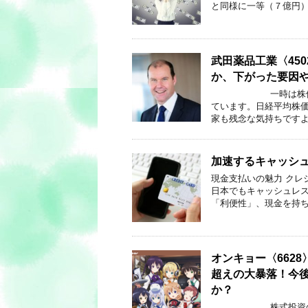
と同様に一等（７億円）
武田薬品工業〈45
か、下がった要因
一時は株価4365
ています。日経平均株
家も残念な気持ちで
加速するキャッシ
現金支払いの魅力 クレ
日本でもキャッシュレス
「利便性」、現金を持ち
オンキョー〈662
超えの大暴落！今後
か？
株式投資の世界にお