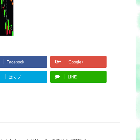
Facebook
Google+
!
はてブ
LINE