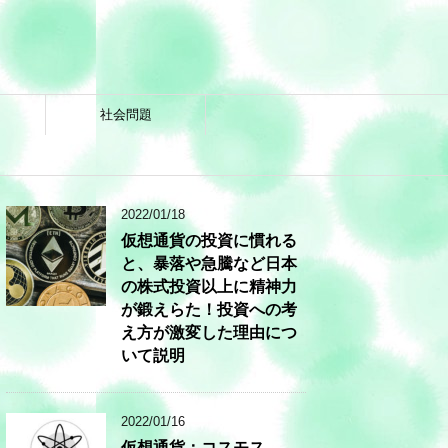
社会問題
2022/01/18
仮想通貨の投資に慣れる
と、暴落や急騰など日本
の株式投資以上に精神力
が鍛えらた！投資への考
え方が激変した理由につ
いて説明
2022/01/16
仮想通貨：コスモス