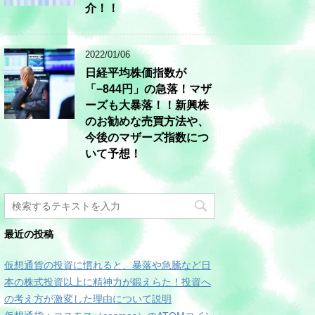
介！！
2022/01/06
日経平均株価指数が
「−844円」の急落！マザ
ーズも大暴落！！新興株
のお勧めな売買方法や、
今後のマザーズ指数につ
いて予想！
最近の投稿
仮想通貨の投資に慣れると、暴落や急騰など日
本の株式投資以上に精神力が鍛えらた！投資へ
の考え方が激変した理由について説明