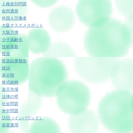
人種差別問題
仮想通貨
外国人労働者
大阪オススメスポット
大阪万博
少子高齢化
技術革新
投資
投資結果報告
政治
未分類
株式銘柄
楽天市場
法律の壁
社会問題
米中問題
訪日（インバウンド）
資産運用