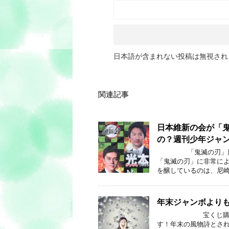
日本語が含まれない投稿は無視され
関連記事
日本維新の会が「
の？週刊少年ジャンプ
「鬼滅の刃」風ポ
「鬼滅の刃」に非常に
を醸しているのは、尼崎
年末ジャンボより
宝くじ購入の楽しみ
す！年末の風物詩とさ