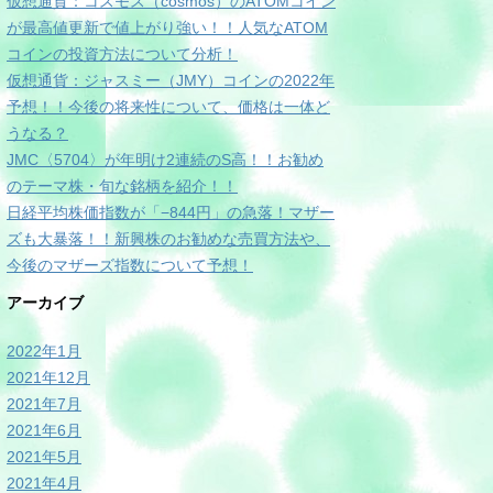
仮想通貨：コスモス（cosmos）のATOMコイン
が最高値更新で値上がり強い！！人気なATOM
コインの投資方法について分析！
仮想通貨：ジャスミー（JMY）コインの2022年
予想！！今後の将来性について、価格は一体ど
うなる？
JMC〈5704〉が年明け2連続のS高！！お勧め
のテーマ株・旬な銘柄を紹介！！
日経平均株価指数が「−844円」の急落！マザー
ズも大暴落！！新興株のお勧めな売買方法や、
今後のマザーズ指数について予想！
アーカイブ
2022年1月
2021年12月
2021年7月
2021年6月
2021年5月
2021年4月