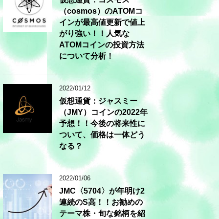
（cosmos）のATOMコ
インが最高値更新で値上
がり強い！！人気な
ATOMコインの投資方法
について分析！
2022/01/12
仮想通貨：ジャスミー
（JMY）コインの2022年
予想！！今後の将来性に
ついて、価格は一体どう
なる？
2022/01/06
JMC〈5704〉が年明け2
連続のS高！！お勧めの
テーマ株・旬な銘柄を紹