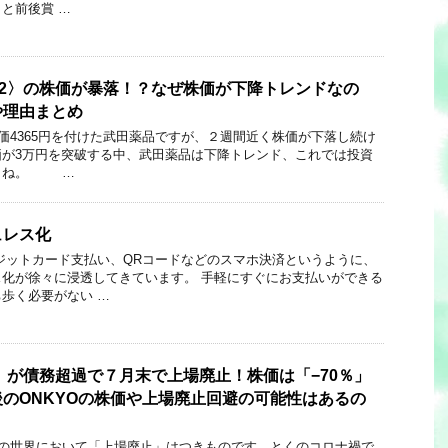
と前後賞 …
02〉の株価が暴落！？なぜ株価が下降トレンドなの
や理由まとめ
円を付けた武田薬品ですが、２週間近く株価が下落し続け
価が3万円を突破する中、武田薬品は下降トレンド、これでは投資
すよね。 …
ュレス化
ジットカード支払い、QRコードなどのスマホ決済というように、
化が徐々に浸透してきています。 手軽にすぐにお支払いができる
歩く必要がない …
8〉が債務超過で７月末で上場廃止！株価は「−70％」
のONKYOの株価や上場廃止回避の可能性はあるの
いて「上場廃止」はつきものです。とくのコロナ禍で