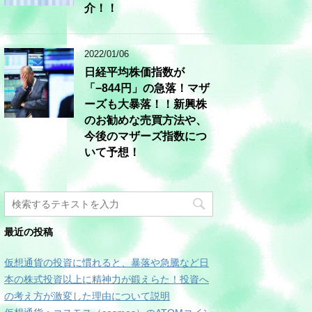
介！！
2022/01/06
日経平均株価指数が
「−844円」の急落！マザ
ーズも大暴落！！新興株
のお勧めな売買方法や、
今後のマザーズ指数につ
いて予想！
最近の投稿
仮想通貨の投資に慣れると、暴落や急騰など日
本の株式投資以上に精神力が鍛えらた！投資へ
の考え方が激変した理由について説明