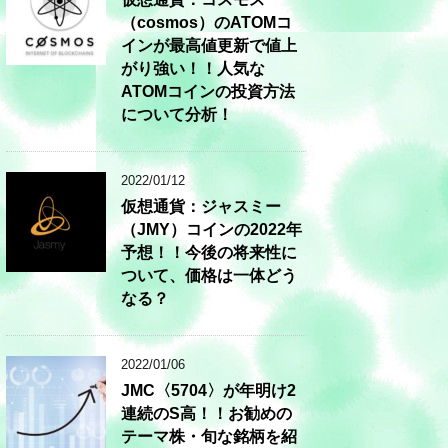
（cosmos）のATOMコ
インが最高値更新で値上
がり強い！！人気な
ATOMコインの投資方法
について分析！
2022/01/12
仮想通貨：ジャスミー
（JMY）コインの2022年
予想！！今後の将来性に
ついて、価格は一体どう
なる？
2022/01/06
JMC〈5704〉が年明け2
連続のS高！！お勧めの
テーマ株・旬な銘柄を紹