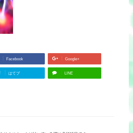
Facebook
Google+
!
はてブ
LINE