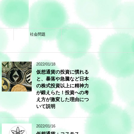
社会問題
2022/01/18
仮想通貨の投資に慣れる
と、暴落や急騰など日本
の株式投資以上に精神力
が鍛えらた！投資への考
え方が激変した理由につ
いて説明
2022/01/16
仮想通貨：コスモス