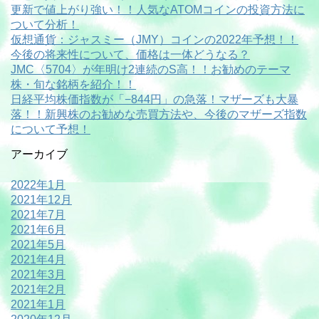
更新で値上がり強い！！人気なATOMコインの投資方法に
ついて分析！
仮想通貨：ジャスミー（JMY）コインの2022年予想！！
今後の将来性について、価格は一体どうなる？
JMC〈5704〉が年明け2連続のS高！！お勧めのテーマ
株・旬な銘柄を紹介！！
日経平均株価指数が「−844円」の急落！マザーズも大暴
落！！新興株のお勧めな売買方法や、今後のマザーズ指数
について予想！
アーカイブ
2022年1月
2021年12月
2021年7月
2021年6月
2021年5月
2021年4月
2021年3月
2021年2月
2021年1月