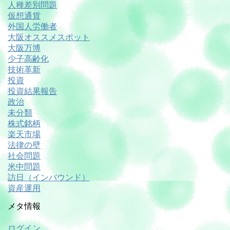
人種差別問題
仮想通貨
外国人労働者
大阪オススメスポット
大阪万博
少子高齢化
技術革新
投資
投資結果報告
政治
未分類
株式銘柄
楽天市場
法律の壁
社会問題
米中問題
訪日（インバウンド）
資産運用
メタ情報
ログイン