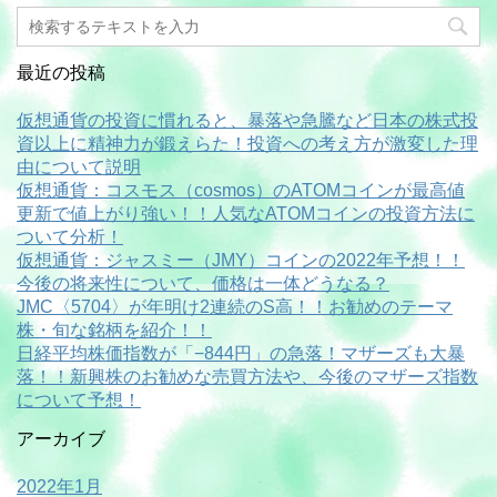
最近の投稿
仮想通貨の投資に慣れると、暴落や急騰など日本の株式投
資以上に精神力が鍛えらた！投資への考え方が激変した理
由について説明
仮想通貨：コスモス（cosmos）のATOMコインが最高値
更新で値上がり強い！！人気なATOMコインの投資方法に
ついて分析！
仮想通貨：ジャスミー（JMY）コインの2022年予想！！
今後の将来性について、価格は一体どうなる？
JMC〈5704〉が年明け2連続のS高！！お勧めのテーマ
株・旬な銘柄を紹介！！
日経平均株価指数が「−844円」の急落！マザーズも大暴
落！！新興株のお勧めな売買方法や、今後のマザーズ指数
について予想！
アーカイブ
2022年1月