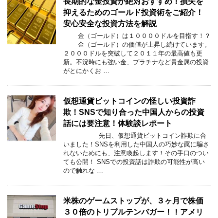
長期的な金投資が絶対おすすめ！損失を
抑えるためのゴールド投資術をご紹介！
安心安全な投資方法を解説
金（ゴールド）は１００００ドルを目指す！？
金（ゴールド）の価値が上昇し続けています。
２０００ドルを突破して２０１１年の最高値も更
新。不況時にも強い金、プラチナなど貴金属の投資
がとにかくお …
仮想通貨ビットコインの怪しい投資詐
欺！SNSで知り合った中国人からの投資
話には要注意！体験談レポート
先日、仮想通貨ビットコイン詐欺に合
いました！SNSを利用した中国人の巧妙な罠に騙さ
れないためにも、注意喚起します！その手口のつい
ても公開！ SNSでの投資話は詐欺の可能性が高い
ので触れな …
米株のゲームストップが、３ヶ月で株価
３０倍のトリプルテンバガー！！アメリ