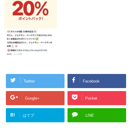
Twitter
Facebook
Google+
Pocket
B!
はてブ
LINE