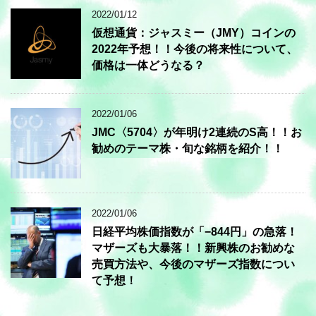
2022/01/12
仮想通貨：ジャスミー（JMY）コインの
2022年予想！！今後の将来性について、
価格は一体どうなる？
2022/01/06
JMC〈5704〉が年明け2連続のS高！！お
勧めのテーマ株・旬な銘柄を紹介！！
2022/01/06
日経平均株価指数が「−844円」の急落！
マザーズも大暴落！！新興株のお勧めな
売買方法や、今後のマザーズ指数につい
て予想！