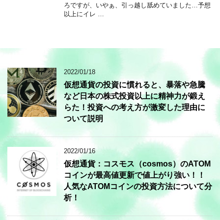
ろですが、いやぁ、引っ越し舐めていました…予想
以上にイレ …
2022/01/18
仮想通貨の投資に慣れると、暴落や急騰
など日本の株式投資以上に精神力が鍛え
らた！投資への考え方が激変した理由に
ついて説明
2022/01/16
仮想通貨：コスモス（cosmos）のATOM
コインが最高値更新で値上がり強い！！
人気なATOMコインの投資方法について分
析！