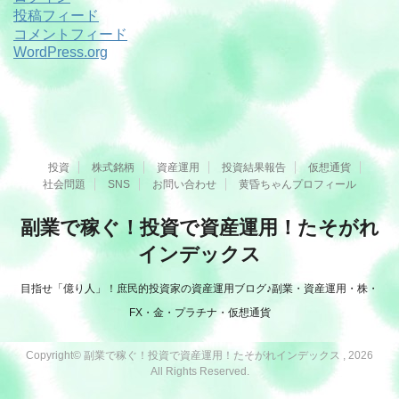
投稿フィード
コメントフィード
WordPress.org
投資
株式銘柄
資産運用
投資結果報告
仮想通貨
社会問題
SNS
お問い合わせ
黄昏ちゃんプロフィール
副業で稼ぐ！投資で資産運用！たそがれ
インデックス
目指せ「億り人」！庶民的投資家の資産運用ブログ♪副業・資産運用・株・
FX・金・プラチナ・仮想通貨
Copyright© 副業で稼ぐ！投資で資産運用！たそがれインデックス , 2026
All Rights Reserved.