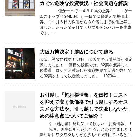
カでの危険な投資状況・社会問題を解説
僅か一日で１４６％高の上昇！ ゲー
ムストップ〈GME.N〉が一日で２倍越えて株価上
昇、１１月６日の株価から３０倍にまで株価上昇し
ました。たった３ヶ月でトリプルテンバガーを達成
です。 …
大阪万博決定！勝因について迫る
大阪、誘致に成功！ 昨日、大阪での万博開催が決定
致しました！ 一回目の投票では、82票を獲得し１
位通過、ロシアと対峙した決戦投票では過半数とな
る92票をもって決定致しました。 1970年 …
お引越し「超お得情報」を伝授！コスト
を抑えて安く低価格で引っ越しするオス
スメな方法や、引っ越しで失敗しないた
めの注意点についてご紹介！
引っ越し前に絶対知って欲しい「お得情報」！
先月、無事に引っ越しすることができました！
新生活にワクワクしながら少しづつ慣れているとこ