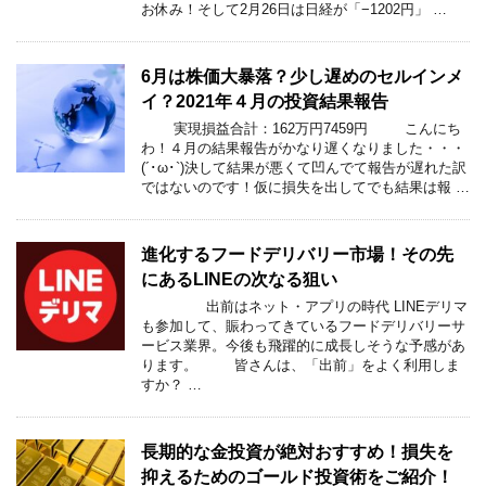
お休み！そして2月26日は日経が「−1202円」 …
6月は株価大暴落？少し遅めのセルインメ
イ？2021年４月の投資結果報告
実現損益合計：162万円7459円 こんにち
わ！４月の結果報告がかなり遅くなりました・・・
(´･ω･`)決して結果が悪くて凹んでて報告が遅れた訳
ではないのです！仮に損失を出してでも結果は報 …
進化するフードデリバリー市場！その先
にあるLINEの次なる狙い
出前はネット・アプリの時代 LINEデリマ
も参加して、賑わってきているフードデリバリーサ
ービス業界。今後も飛躍的に成長しそうな予感があ
ります。 皆さんは、「出前」をよく利用しま
すか？ …
長期的な金投資が絶対おすすめ！損失を
抑えるためのゴールド投資術をご紹介！