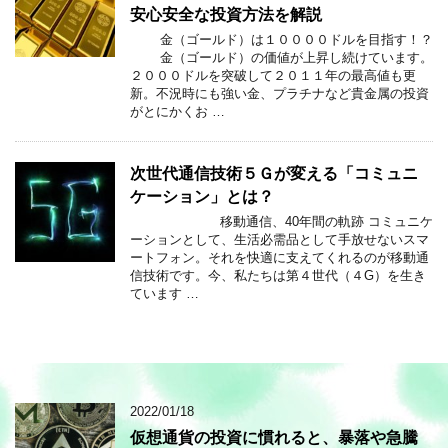
安心安全な投資方法を解説
金（ゴールド）は１００００ドルを目指す！？
金（ゴールド）の価値が上昇し続けています。
２０００ドルを突破して２０１１年の最高値も更
新。不況時にも強い金、プラチナなど貴金属の投資
がとにかくお …
次世代通信技術５Ｇが変える「コミュニ
ケーション」とは？
移動通信、40年間の軌跡 コミュニケ
ーションとして、生活必需品として手放せないスマ
ートフォン。それを快適に支えてくれるのが移動通
信技術です。今、私たちは第４世代（４G）を生き
ています …
2022/01/18
仮想通貨の投資に慣れると、暴落や急騰