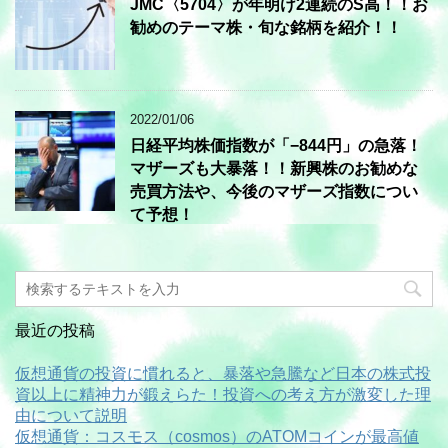
JMC〈5704〉が年明け2連続のS高！！お
勧めのテーマ株・旬な銘柄を紹介！！
2022/01/06
日経平均株価指数が「−844円」の急落！
マザーズも大暴落！！新興株のお勧めな
売買方法や、今後のマザーズ指数につい
て予想！
最近の投稿
仮想通貨の投資に慣れると、暴落や急騰など日本の株式投
資以上に精神力が鍛えらた！投資への考え方が激変した理
由について説明
仮想通貨：コスモス（cosmos）のATOMコインが最高値