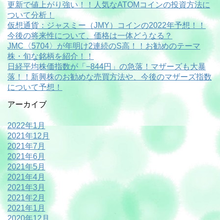
更新で値上がり強い！！人気なATOMコインの投資方法に
ついて分析！
仮想通貨：ジャスミー（JMY）コインの2022年予想！！
今後の将来性について、価格は一体どうなる？
JMC〈5704〉が年明け2連続のS高！！お勧めのテーマ
株・旬な銘柄を紹介！！
日経平均株価指数が「−844円」の急落！マザーズも大暴
落！！新興株のお勧めな売買方法や、今後のマザーズ指数
について予想！
アーカイブ
2022年1月
2021年12月
2021年7月
2021年6月
2021年5月
2021年4月
2021年3月
2021年2月
2021年1月
2020年12月