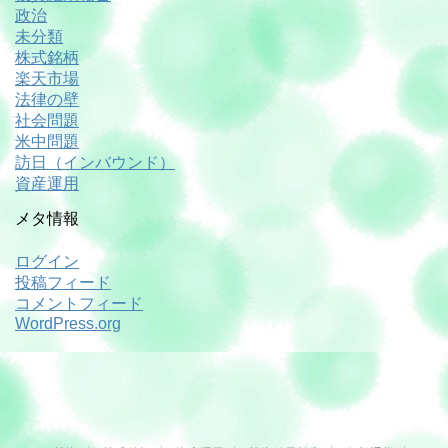
政治
未分類
株式銘柄
楽天市場
法律の壁
社会問題
米中問題
訪日（インバウンド）
資産運用
メタ情報
ログイン
投稿フィード
コメントフィード
WordPress.org