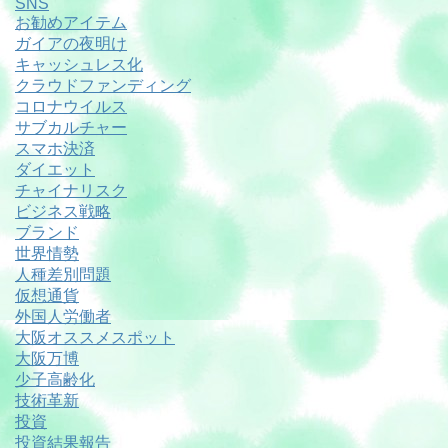
SNS
お勧めアイテム
ガイアの夜明け
キャッシュレス化
クラウドファンディング
コロナウイルス
サブカルチャー
スマホ決済
ダイエット
チャイナリスク
ビジネス戦略
ブランド
世界情勢
人種差別問題
仮想通貨
外国人労働者
大阪オススメスポット
大阪万博
少子高齢化
技術革新
投資
投資結果報告