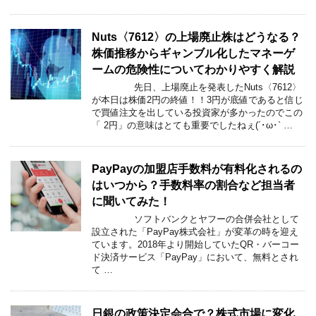
Nuts〈7612〉の上場廃止株はどうなる？
株価推移からギャンブル化したマネーゲ
ームの危険性についてわかりやすく解説
先日、上場廃止を発表したNuts〈7612〉
が本日は株価2円の終値！！3円が底値であると信じ
で買値注文を出している投資家が多かったのでこの
「 2円」の意味はとても重要でしたねぇ(´･ω･` …
PayPayの加盟店手数料が有料化されるの
はいつから？手数料率の割合など担当者
に聞いてみた！
ソフトバンクとヤフーの合併会社として
設立された「PayPay株式会社」が変革の時を迎え
ています。2018年より開始していたQR・バーコー
ド決済サービス「PayPay」において、無料とされ
て …
日銀の政策決定会合で？株式市場に変化