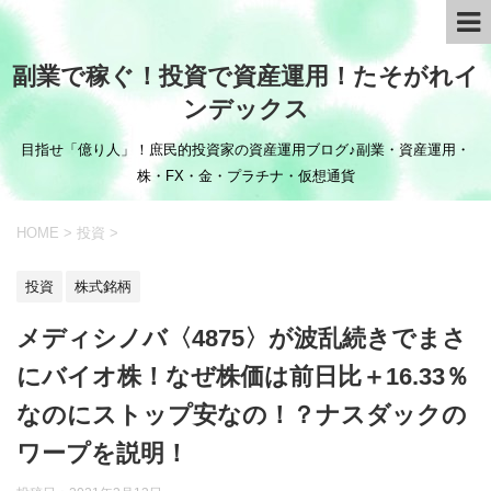
副業で稼ぐ！投資で資産運用！たそがれイ
ンデックス
目指せ「億り人」！庶民的投資家の資産運用ブログ♪副業・資産運用・
株・FX・金・プラチナ・仮想通貨
HOME
>
投資
>
投資
株式銘柄
メディシノバ〈4875〉が波乱続きでまさ
にバイオ株！なぜ株価は前日比＋16.33％
なのにストップ安なの！？ナスダックの
ワープを説明！