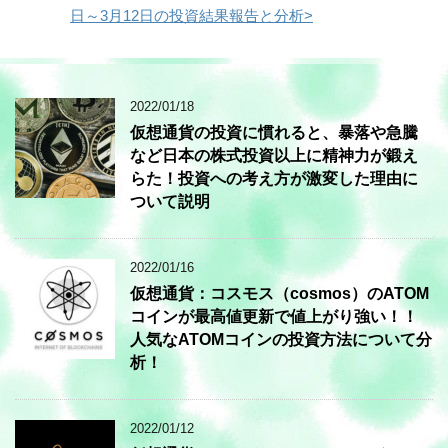
日～3月12日の投資結果報告と分析>
2022/01/18
仮想通貨の投資に慣れると、暴落や急騰
など日本の株式投資以上に精神力が鍛え
らた！投資への考え方が激変した理由に
ついて説明
2022/01/16
仮想通貨：コスモス（cosmos）のATOM
コインが最高値更新で値上がり強い！！
人気なATOMコインの投資方法について分
析！
2022/01/12