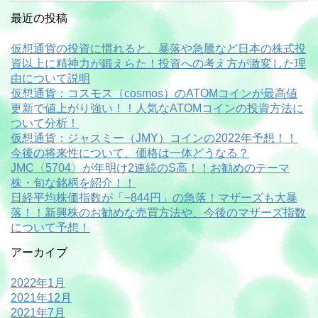
最近の投稿
仮想通貨の投資に慣れると、暴落や急騰など日本の株式投
資以上に精神力が鍛えらた！投資への考え方が激変した理
由について説明
仮想通貨：コスモス（cosmos）のATOMコインが最高値
更新で値上がり強い！！人気なATOMコインの投資方法に
ついて分析！
仮想通貨：ジャスミー（JMY）コインの2022年予想！！
今後の将来性について、価格は一体どうなる？
JMC〈5704〉が年明け2連続のS高！！お勧めのテーマ
株・旬な銘柄を紹介！！
日経平均株価指数が「−844円」の急落！マザーズも大暴
落！！新興株のお勧めな売買方法や、今後のマザーズ指数
について予想！
アーカイブ
2022年1月
2021年12月
2021年7月