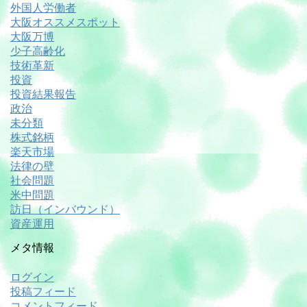
外国人労働者
大阪オススメスポット
大阪万博
少子高齢化
技術革新
投資
投資結果報告
政治
未分類
株式銘柄
楽天市場
法律の壁
社会問題
米中問題
訪日（インバウンド）
資産運用
メタ情報
ログイン
投稿フィード
コメントフィード