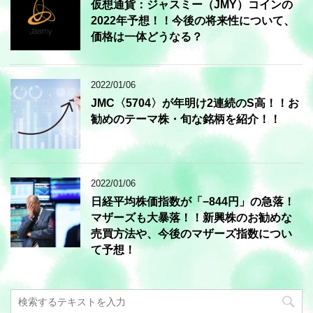
仮想通貨：ジャスミー（JMY）コインの
2022年予想！！今後の将来性について、
価格は一体どうなる？
2022/01/06
JMC〈5704〉が年明け2連続のS高！！お
勧めのテーマ株・旬な銘柄を紹介！！
2022/01/06
日経平均株価指数が「−844円」の急落！
マザーズも大暴落！！新興株のお勧めな
売買方法や、今後のマザーズ指数につい
て予想！