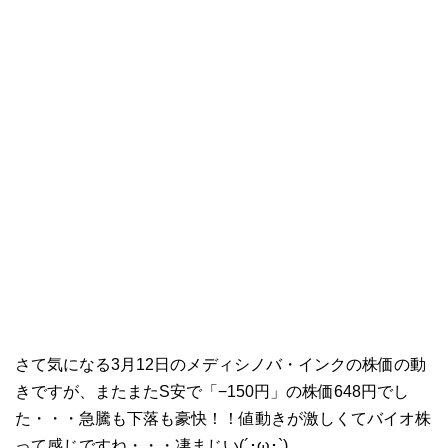
さて気になる3月12日のメディシノバ・インクの株価の動
きですが、またまたS安で「−150円」の株価648円でし
た・・・急騰も下落も豪快！！値動きが激しくてバイオ株
って感じですね・・・凄まじい(´･ω･`)