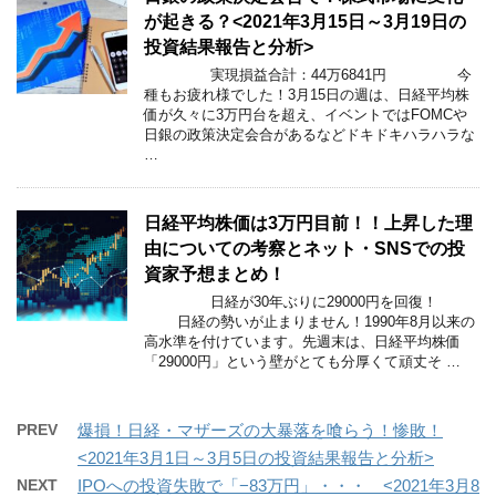
が起きる？<2021年3月15日～3月19日の
投資結果報告と分析>
実現損益合計：44万6841円 今
種もお疲れ様でした！3月15日の週は、日経平均株
価が久々に3万円台を超え、イベントではFOMCや
日銀の政策決定会合があるなどドキドキハラハラな
…
日経平均株価は3万円目前！！上昇した理
由についての考察とネット・SNSでの投
資家予想まとめ！
日経が30年ぶりに29000円を回復！
日経の勢いが止まりません！1990年8月以来の
高水準を付けています。先週末は、日経平均株価
「29000円」という壁がとても分厚くて頑丈そ …
PREV
爆損！日経・マザーズの大暴落を喰らう！惨敗！
<2021年3月1日～3月5日の投資結果報告と分析>
NEXT
IPOへの投資失敗で「−83万円」・・・ <2021年3月8