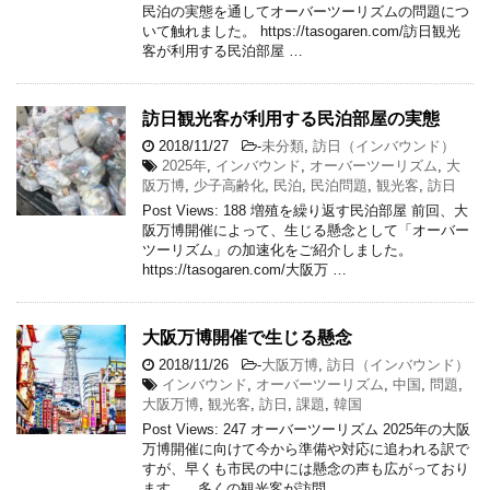
民泊の実態を通してオーバーツーリズムの問題につ
いて触れました。 https://tasogaren.com/訪日観光
客が利用する民泊部屋 …
訪日観光客が利用する民泊部屋の実態
2018/11/27
-
未分類
,
訪日（インバウンド）
2025年
,
インバウンド
,
オーバーツーリズム
,
大
阪万博
,
少子高齢化
,
民泊
,
民泊問題
,
観光客
,
訪日
Post Views: 188 増殖を繰り返す民泊部屋 前回、大
阪万博開催によって、生じる懸念として「オーバー
ツーリズム」の加速化をご紹介しました。
https://tasogaren.com/大阪万 …
大阪万博開催で生じる懸念
2018/11/26
-
大阪万博
,
訪日（インバウンド）
インバウンド
,
オーバーツーリズム
,
中国
,
問題
,
大阪万博
,
観光客
,
訪日
,
課題
,
韓国
Post Views: 247 オーバーツーリズム 2025年の大阪
万博開催に向けて今から準備や対応に追われる訳で
すが、早くも市民の中には懸念の声も広がっており
ます。 多くの観光客が訪問 …