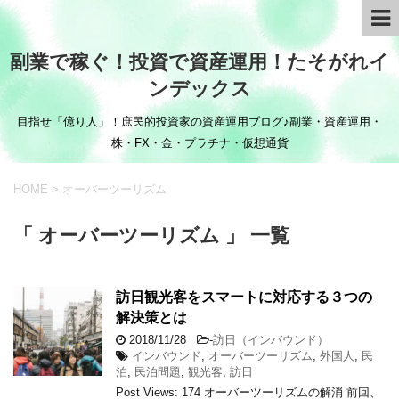
副業で稼ぐ！投資で資産運用！たそがれイ
ンデックス
目指せ「億り人」！庶民的投資家の資産運用ブログ♪副業・資産運用・
株・FX・金・プラチナ・仮想通貨
HOME
>
オーバーツーリズム
「 オーバーツーリズム 」 一覧
訪日観光客をスマートに対応する３つの
解決策とは
2018/11/28
-
訪日（インバウンド）
インバウンド
,
オーバーツーリズム
,
外国人
,
民
泊
,
民泊問題
,
観光客
,
訪日
Post Views: 174 オーバーツーリズムの解消 前回、