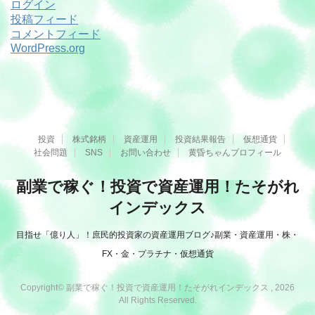
ログイン
投稿フィード
コメントフィード
WordPress.org
投資
株式銘柄
資産運用
投資結果報告
仮想通貨
社会問題
SNS
お問い合わせ
黄昏ちゃんプロフィール
副業で稼ぐ！投資で資産運用！たそがれ
インデックス
目指せ「億り人」！庶民的投資家の資産運用ブログ♪副業・資産運用・株・
FX・金・プラチナ・仮想通貨
Copyright© 副業で稼ぐ！投資で資産運用！たそがれインデックス , 2026
All Rights Reserved.