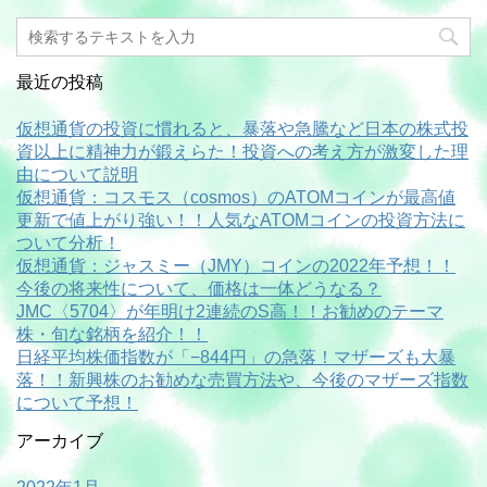
最近の投稿
仮想通貨の投資に慣れると、暴落や急騰など日本の株式投
資以上に精神力が鍛えらた！投資への考え方が激変した理
由について説明
仮想通貨：コスモス（cosmos）のATOMコインが最高値
更新で値上がり強い！！人気なATOMコインの投資方法に
ついて分析！
仮想通貨：ジャスミー（JMY）コインの2022年予想！！
今後の将来性について、価格は一体どうなる？
JMC〈5704〉が年明け2連続のS高！！お勧めのテーマ
株・旬な銘柄を紹介！！
日経平均株価指数が「−844円」の急落！マザーズも大暴
落！！新興株のお勧めな売買方法や、今後のマザーズ指数
について予想！
アーカイブ