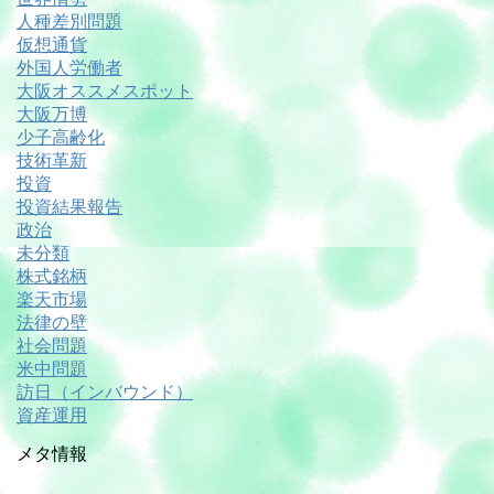
人種差別問題
仮想通貨
外国人労働者
大阪オススメスポット
大阪万博
少子高齢化
技術革新
投資
投資結果報告
政治
未分類
株式銘柄
楽天市場
法律の壁
社会問題
米中問題
訪日（インバウンド）
資産運用
メタ情報