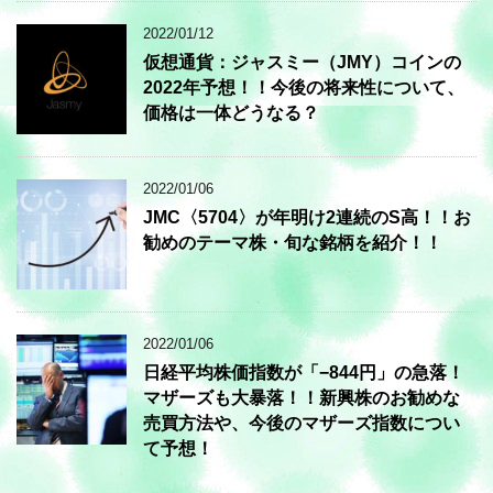
2022/01/12
仮想通貨：ジャスミー（JMY）コインの
2022年予想！！今後の将来性について、
価格は一体どうなる？
2022/01/06
JMC〈5704〉が年明け2連続のS高！！お
勧めのテーマ株・旬な銘柄を紹介！！
2022/01/06
日経平均株価指数が「−844円」の急落！
マザーズも大暴落！！新興株のお勧めな
売買方法や、今後のマザーズ指数につい
て予想！