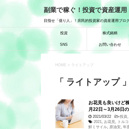
副業で稼ぐ！投資で資産運用
目指せ「億り人」！庶民的投資家の資産運用ブログ
投資
株式銘柄
SNS
お問い合わせ
HOME
>
ライトアップ
「 ライトアップ 」
お花見も良いけど株
月22日～3月26日
2021/03/22
-
投資
2021
,
お花見
,
トルコ
鮮ミサイル
,
原油安
,
年