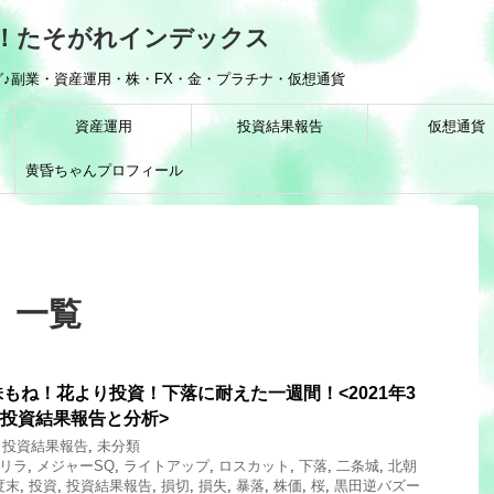
！たそがれインデックス
♪副業・資産運用・株・FX・金・プラチナ・仮想通貨
資産運用
投資結果報告
仮想通貨
黄昏ちゃんプロフィール
 一覧
もね！花より投資！下落に耐えた一週間！<2021年3
の投資結果報告と分析>
,
投資結果報告
,
未分類
リラ
,
メジャーSQ
,
ライトアップ
,
ロスカット
,
下落
,
二条城
,
北朝
度末
,
投資
,
投資結果報告
,
損切
,
損失
,
暴落
,
株価
,
桜
,
黒田逆バズー