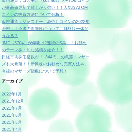
仮想通貨：コスモス（cosmos）のATOMコイン
が最高値更新で値上がり強い！！人気なATOM
コインの投資方法について分析！
仮想通貨：ジャスミー（JMY）コインの2022年
予想！！今後の将来性について、価格は一体ど
うなる？
JMC〈5704〉が年明け2連続のS高！！お勧め
のテーマ株・旬な銘柄を紹介！！
日経平均株価指数が「−844円」の急落！マザー
ズも大暴落！！新興株のお勧めな売買方法や、
今後のマザーズ指数について予想！
アーカイブ
2022年1月
2021年12月
2021年7月
2021年6月
2021年5月
2021年4月