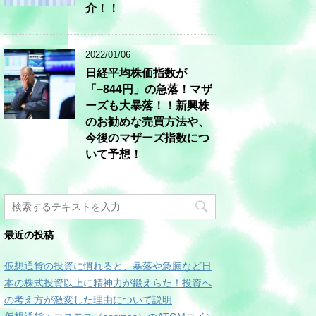
介！！
2022/01/06
日経平均株価指数が
「−844円」の急落！マザ
ーズも大暴落！！新興株
のお勧めな売買方法や、
今後のマザーズ指数につ
いて予想！
最近の投稿
仮想通貨の投資に慣れると、暴落や急騰など日
本の株式投資以上に精神力が鍛えらた！投資へ
の考え方が激変した理由について説明