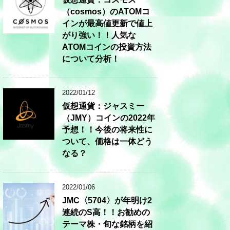
（cosmos）のATOMコ
インが最高値更新で値上
がり強い！！人気な
ATOMコインの投資方法
について分析！
2022/01/12
仮想通貨：ジャスミー
（JMY）コインの2022年
予想！！今後の将来性に
ついて、価格は一体どう
なる？
2022/01/06
JMC〈5704〉が年明け2
連続のS高！！お勧めの
テーマ株・旬な銘柄を紹