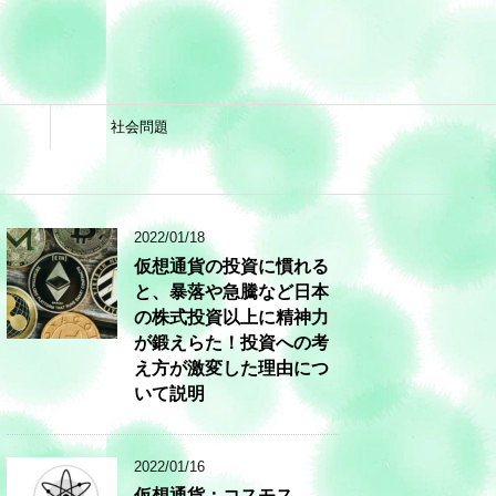
社会問題
2022/01/18
仮想通貨の投資に慣れる
と、暴落や急騰など日本
の株式投資以上に精神力
が鍛えらた！投資への考
え方が激変した理由につ
いて説明
2022/01/16
仮想通貨：コスモス