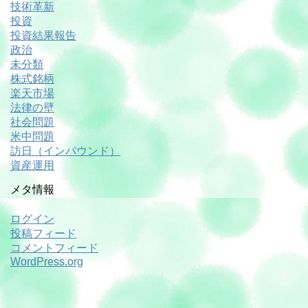
技術革新
投資
投資結果報告
政治
未分類
株式銘柄
楽天市場
法律の壁
社会問題
米中問題
訪日（インバウンド）
資産運用
メタ情報
ログイン
投稿フィード
コメントフィード
WordPress.org