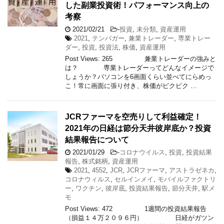
した副業投資術！パフォーマンス向上の
考察
2021/02/21
-
投資
,
未分類
,
資産運用
2021
,
テンバガー
,
兼業トレーダー
,
専業トレー
ダー
,
投資
,
投資法
,
株価
,
資産運用
Post Views: 265 兼業トレーダーの強みと
は？ 専業トレーダーってどんなイメージで
しょうか？パソコンを6画面くらい並べてにらめっ
こ！常に画面に張り付き、株価がピクピク …
JCRファーマを空売りして利益確定！
2021年の日経は節分天井彼岸底か？投資
結果報告について
2021/01/29
-
コロナウイルス
,
投資
,
投資結果
報告
,
株式銘柄
,
資産運用
2021
,
4552
,
JCR
,
JCRファーマ
,
アストラゼネカ
,
コロナウィルス
,
セルインメイ
,
モバイルファクトリ
ー
,
ワクチン
,
彼岸底
,
投資結果報告
,
節分天井
,
駅メ
モ
Post Views: 472 1週間の投資結果報告
（損益１４万２０９６円） 日経がガツン