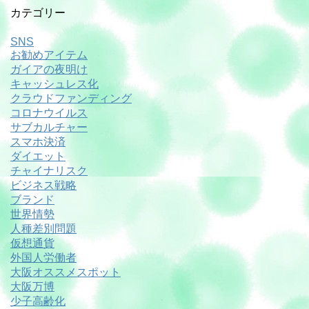
カテゴリー
SNS
お勧めアイテム
ガイアの夜明け
キャッシュレス化
クラウドファンディング
コロナウイルス
サブカルチャー
スマホ決済
ダイエット
チャイナリスク
ビジネス戦略
ブランド
世界情勢
人種差別問題
仮想通貨
外国人労働者
大阪オススメスポット
大阪万博
少子高齢化