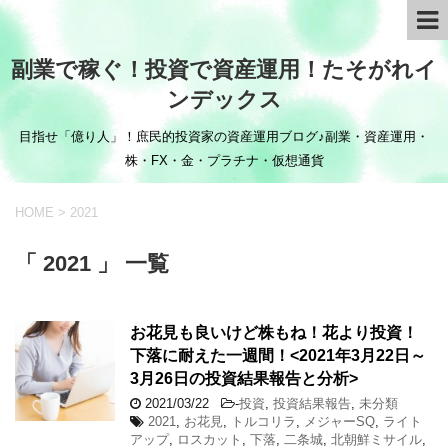
副業で稼ぐ！投資で資産運用！たそがれイ
ンデックス
目指せ「億り人」！庶民的投資家の資産運用ブログ♪副業・資産運用・
株・FX・金・プラチナ・仮想通貨
HOME
>
2021
「 2021 」 一覧
お花見も良いけど株もね！花より投資！
下落に耐えた一週間！<2021年3月22日～
3月26日の投資結果報告と分析>
2021/03/22
-
投資
,
投資結果報告
,
未分類
2021
,
お花見
,
トルコリラ
,
メジャーSQ
,
ライト
アップ
,
ロスカット
,
下落
,
二条城
,
北朝鮮ミサイル
,