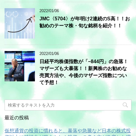
2022/01/06
JMC〈5704〉が年明け2連続のS高！！お
勧めのテーマ株・旬な銘柄を紹介！！
2022/01/06
日経平均株価指数が「−844円」の急落！
マザーズも大暴落！！新興株のお勧めな
売買方法や、今後のマザーズ指数につい
て予想！
最近の投稿
仮想通貨の投資に慣れると、暴落や急騰など日本の株式投