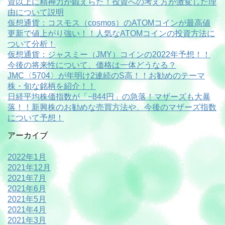
資以上に精神力が鍛えらた！投資への考え方が激変した理
由について説明
仮想通貨：コスモス（cosmos）のATOMコインが最高値
更新で値上がり強い！！人気なATOMコインの投資方法に
ついて分析！
仮想通貨：ジャスミー（JMY）コインの2022年予想！！
今後の将来性について、価格は一体どうなる？
JMC〈5704〉が年明け2連続のS高！！お勧めのテーマ
株・旬な銘柄を紹介！！
日経平均株価指数が「−844円」の急落！マザーズも大暴
落！！新興株のお勧めな売買方法や、今後のマザーズ指数
について予想！
アーカイブ
2022年1月
2021年12月
2021年7月
2021年6月
2021年5月
2021年4月
2021年3月