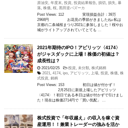
原油安
,
年度末
,
投資
,
投資結果報告
,
損切
,
損失
,
暴
落
,
株価
,
桜
,
黒田逆バズーカ
Post Views: 112 実現損益合計：39万
2968円 お花見の季節がきましたね♪私は
京都の二条城桜まつり2021に参加しました！桜やお
城がライトアップされていてとても …
2021年期待のIPO！アピリッツ〈4174〉
がジャスダックに上場！株価の初値は？
成長性は？
2021/02/25
-
投資
,
未分類
,
株式銘柄
2021
,
4174
,
ipo
,
アピリッツ
,
上場
,
投資
,
株価
,
株
式投資
,
銘柄
Post Views: 153 初日は値が付かず！
2月25日に新規上場したアピリッツ
〈4174〉！初日である本日は値が付かずで引けまし
た！現在は株価2714円で「買い気配」 …
株式投資で「年収越え」の収入を稼ぐ資
産運用！！兼業トレーダーの強みを活か