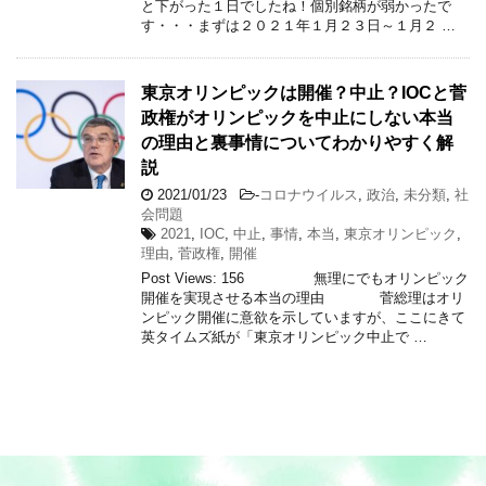
と下がった１日でしたね！個別銘柄が弱かったで
す・・・まずは２０２１年１月２３日～１月２ …
東京オリンピックは開催？中止？IOCと菅
政権がオリンピックを中止にしない本当
の理由と裏事情についてわかりやすく解
説
2021/01/23
-
コロナウイルス
,
政治
,
未分類
,
社
会問題
2021
,
IOC
,
中止
,
事情
,
本当
,
東京オリンピック
,
理由
,
菅政権
,
開催
Post Views: 156 無理にでもオリンピック
開催を実現させる本当の理由 菅総理はオリ
ンピック開催に意欲を示していますが、ここにきて
英タイムズ紙が「東京オリンピック中止で …