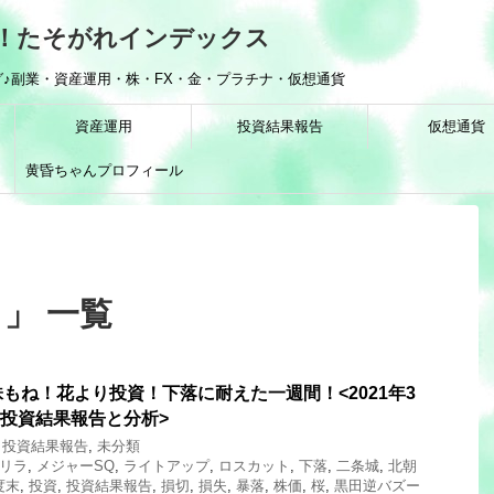
！たそがれインデックス
♪副業・資産運用・株・FX・金・プラチナ・仮想通貨
資産運用
投資結果報告
仮想通貨
黄昏ちゃんプロフィール
」 一覧
もね！花より投資！下落に耐えた一週間！<2021年3
の投資結果報告と分析>
,
投資結果報告
,
未分類
リラ
,
メジャーSQ
,
ライトアップ
,
ロスカット
,
下落
,
二条城
,
北朝
度末
,
投資
,
投資結果報告
,
損切
,
損失
,
暴落
,
株価
,
桜
,
黒田逆バズー