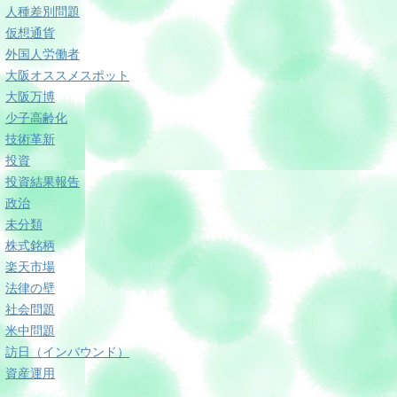
人種差別問題
仮想通貨
外国人労働者
大阪オススメスポット
大阪万博
少子高齢化
技術革新
投資
投資結果報告
政治
未分類
株式銘柄
楽天市場
法律の壁
社会問題
米中問題
訪日（インバウンド）
資産運用