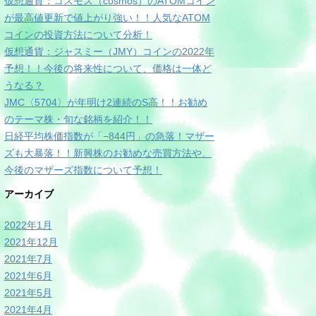
仮想通貨：コスモス（cosmos）のATOMコイン
が最高値更新で値上がり強い！！人気なATOM
コインの投資方法について分析！
仮想通貨：ジャスミー（JMY）コインの2022年
予想！！今後の将来性について、価格は一体ど
うなる？
JMC〈5704〉が年明け2連続のS高！！お勧め
のテーマ株・旬な銘柄を紹介！！
日経平均株価指数が「−844円」の急落！マザー
ズも大暴落！！新興株のお勧めな売買方法や、
今後のマザーズ指数について予想！
アーカイブ
2022年1月
2021年12月
2021年7月
2021年6月
2021年5月
2021年4月