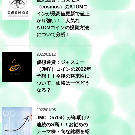
（cosmos）のATOMコ
インが最高値更新で値上
がり強い！！人気な
ATOMコインの投資方法
について分析！
2022/01/12
仮想通貨：ジャスミー
（JMY）コインの2022年
予想！！今後の将来性に
ついて、価格は一体どう
なる？
2022/01/06
JMC〈5704〉が年明け2
連続のS高！！お勧めの
テーマ株・旬な銘柄を紹