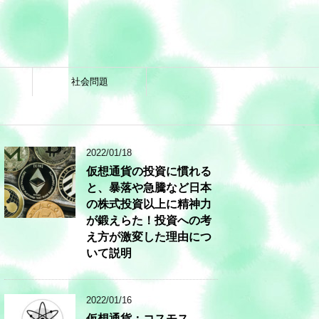
社会問題
2022/01/18
仮想通貨の投資に慣れる
と、暴落や急騰など日本
の株式投資以上に精神力
が鍛えらた！投資への考
え方が激変した理由につ
いて説明
2022/01/16
仮想通貨：コスモス