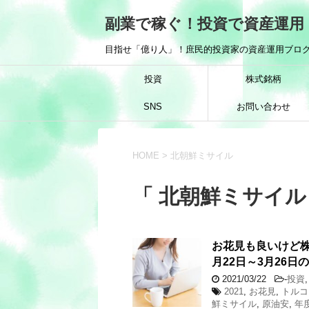
副業で稼ぐ！投資で資産運用
目指せ「億り人」！庶民的投資家の資産運用ブログ
投資
株式銘柄
SNS
お問い合わせ
HOME
>
北朝鮮ミサイル
「 北朝鮮ミサイル 
お花見も良いけど株
月22日～3月26日
2021/03/22
-
投資
2021
,
お花見
,
トルコ
鮮ミサイル
,
原油安
,
年