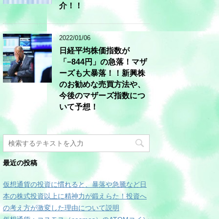
介！！
2022/01/06
日経平均株価指数が
「−844円」の急落！マザ
ーズも大暴落！！新興株
のお勧めな売買方法や、
今後のマザーズ指数につ
いて予想！
最近の投稿
仮想通貨の投資に慣れると、暴落や急騰など日
本の株式投資以上に精神力が鍛えらた！投資へ
の考え方が激変した理由について説明