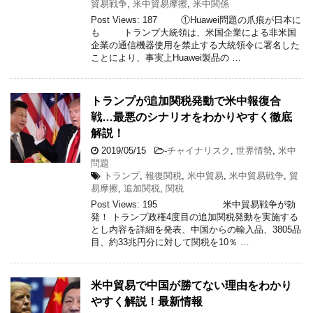
貿易戦争
,
米中貿易摩擦
,
米中関係
Post Views: 187 ①Huawei問題の爪痕が日本に
も トランプ大統領は、米国企業による非米国
企業の通信機器使用を禁止する大統領令に署名した
ことにより、事実上Huawei製品の …
トランプが追加関税発動で米中報復合
戦…最悪のシナリオをわかりやすく徹底
解説！
2019/05/15
-
チャイナリスク
,
世界情勢
,
米中
問題
トランプ
,
報復関税
,
米中貿易
,
米中貿易戦争
,
貿
易摩擦
,
追加関税
,
関税
Post Views: 195 米中貿易戦争が勃
発！ トランプ政権4度目の追加関税発動を実施する
とし内容を詳細を発表、中国からの輸入品、3805品
目、約33兆円分に対して関税を10％ …
米中貿易で中国が勝てない理由をわかり
やすく解説！最新情報