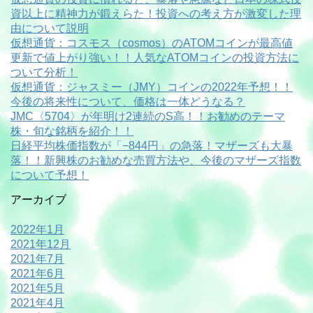
資以上に精神力が鍛えらた！投資への考え方が激変した理
由について説明
仮想通貨：コスモス（cosmos）のATOMコインが最高値
更新で値上がり強い！！人気なATOMコインの投資方法に
ついて分析！
仮想通貨：ジャスミー（JMY）コインの2022年予想！！
今後の将来性について、価格は一体どうなる？
JMC〈5704〉が年明け2連続のS高！！お勧めのテーマ
株・旬な銘柄を紹介！！
日経平均株価指数が「−844円」の急落！マザーズも大暴
落！！新興株のお勧めな売買方法や、今後のマザーズ指数
について予想！
アーカイブ
2022年1月
2021年12月
2021年7月
2021年6月
2021年5月
2021年4月