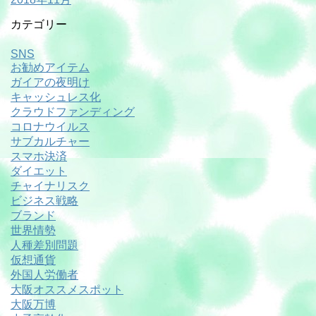
カテゴリー
SNS
お勧めアイテム
ガイアの夜明け
キャッシュレス化
クラウドファンディング
コロナウイルス
サブカルチャー
スマホ決済
ダイエット
チャイナリスク
ビジネス戦略
ブランド
世界情勢
人種差別問題
仮想通貨
外国人労働者
大阪オススメスポット
大阪万博