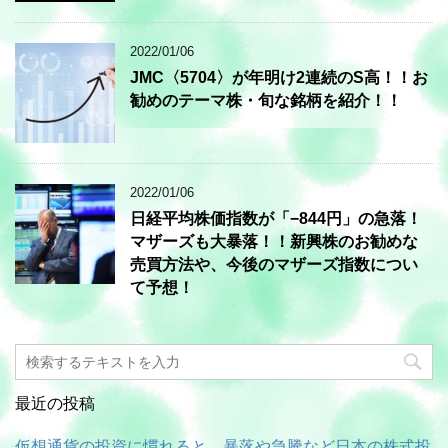
2022/01/06
JMC〈5704〉が年明け2連続のS高！！お
勧めのテーマ株・旬な銘柄を紹介！！
2022/01/06
日経平均株価指数が「−844円」の急落！
マザーズも大暴落！！新興株のお勧めな
売買方法や、今後のマザーズ指数につい
て予想！
最近の投稿
仮想通貨の投資に慣れると、暴落や急騰など日本の株式投