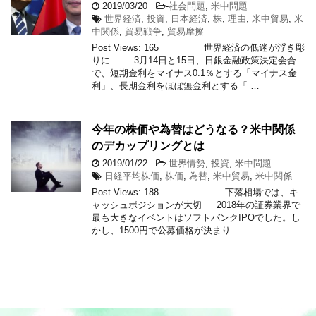
2019/03/20
-
社会問題
,
米中問題
世界経済
,
投資
,
日本経済
,
株
,
理由
,
米中貿易
,
米
中関係
,
貿易戦争
,
貿易摩擦
Post Views: 165 世界経済の低迷が浮き彫
りに 3月14日と15日、日銀金融政策決定会合
で、短期金利をマイナス0.1％とする「マイナス金
利」、長期金利をほぼ無金利とする「 …
今年の株価や為替はどうなる？米中関係
のデカップリングとは
2019/01/22
-
世界情勢
,
投資
,
米中問題
日経平均株価
,
株価
,
為替
,
米中貿易
,
米中関係
Post Views: 188 下落相場では、キ
ャッシュポジションが大切 2018年の証券業界で
最も大きなイベントはソフトバンクIPOでした。し
かし、1500円で公募価格が決まり …