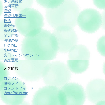
少子高齢化
技術革新
投資
投資結果報告
政治
未分類
株式銘柄
楽天市場
法律の壁
社会問題
米中問題
訪日（インバウンド）
資産運用
メタ情報
ログイン
投稿フィード
コメントフィード
WordPress.org