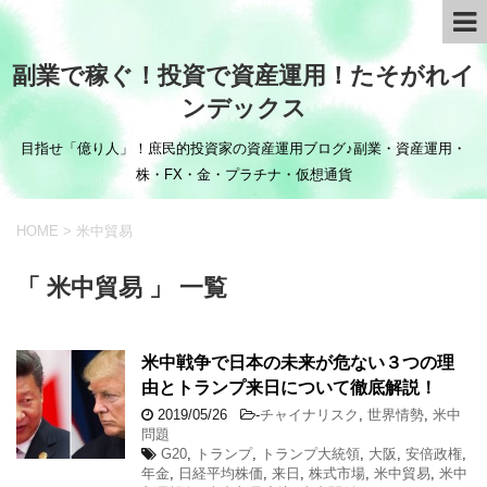
副業で稼ぐ！投資で資産運用！たそがれイ
ンデックス
目指せ「億り人」！庶民的投資家の資産運用ブログ♪副業・資産運用・
株・FX・金・プラチナ・仮想通貨
HOME
>
米中貿易
「 米中貿易 」 一覧
米中戦争で日本の未来が危ない３つの理
由とトランプ来日について徹底解説！
2019/05/26
-
チャイナリスク
,
世界情勢
,
米中
問題
G20
,
トランプ
,
トランプ大統領
,
大阪
,
安倍政権
,
年金
,
日経平均株価
,
来日
,
株式市場
,
米中貿易
,
米中