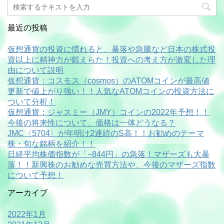
最近の投稿
仮想通貨の投資に慣れると、暴落や急騰など日本の株式投
資以上に精神力が鍛えらた！投資への考え方が激変した理
由について説明
仮想通貨：コスモス（cosmos）のATOMコインが最高値
更新で値上がり強い！！人気なATOMコインの投資方法に
ついて分析！
仮想通貨：ジャスミー（JMY）コインの2022年予想！！
今後の将来性について、価格は一体どうなる？
JMC〈5704〉が年明け2連続のS高！！お勧めのテーマ
株・旬な銘柄を紹介！！
日経平均株価指数が「−844円」の急落！マザーズも大暴
落！！新興株のお勧めな売買方法や、今後のマザーズ指数
について予想！
アーカイブ
2022年1月