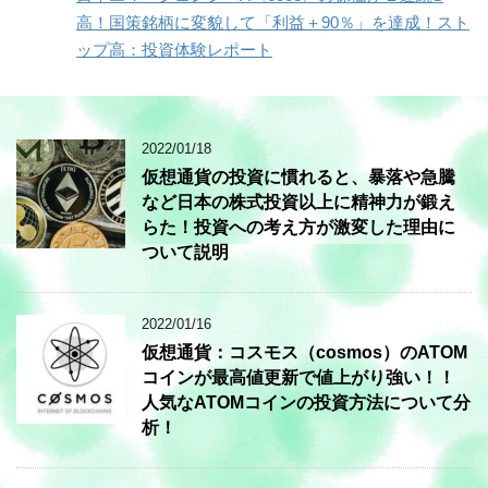
高！国策銘柄に変貌して「利益＋90％」を達成！スト
ップ高：投資体験レポート
2022/01/18
仮想通貨の投資に慣れると、暴落や急騰
など日本の株式投資以上に精神力が鍛え
らた！投資への考え方が激変した理由に
ついて説明
2022/01/16
仮想通貨：コスモス（cosmos）のATOM
コインが最高値更新で値上がり強い！！
人気なATOMコインの投資方法について分
析！