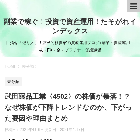
副業で稼ぐ！投資で資産運用！たそがれイ
ンデックス
目指せ「億り人」！庶民的投資家の資産運用ブログ♪副業・資産運用・
株・FX・金・プラチナ・仮想通貨
HOME
>
未分類
>
未分類
武田薬品工業〈4502〉の株価が暴落！？
なぜ株価が下降トレンドなのか、下がっ
た要因や理由まとめ
投稿日：2021年4月6日 更新日：
2021年4月7日