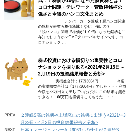
成！！株価が10倍になった優良株とは？
コロナ関連・テレワーク・菅政権銘柄の
強さと今後のハンコ文化まとめ
テンバーガーを達成！脱ハンコ関連
の銘柄が軒並み株価急騰！なぜ、強いの？
「脱ハンコ」関連で株価が１０倍になった銘柄をご
存知でしょうか？GMOグローバルサインです。コ
ロナショック …
株式投資における損切りの重要性とコロ
ナショックを振り返る<2021年2月15日～
2月19日の投資結果報告と分析>
実損益合計：17万3664円 今週
の実現損益合計は「17万3664円」でした・・・利益
金額を83万円近く出していただけにこの結果は無念
すぎる！！66万円も損切りしてもうた・・・ …
PREV
２連続S高の銘柄や上場廃止の銘柄に出逢う<2021年3
月29日～4月2日の投資結果報告と分析>
NEXT
日本エマージェンシーA〈6063〉の株価が２連続S