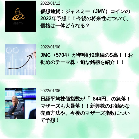
2022/01/12
仮想通貨：ジャスミー（JMY）コインの
2022年予想！！今後の将来性について、
価格は一体どうなる？
2022/01/06
JMC〈5704〉が年明け2連続のS高！！お
勧めのテーマ株・旬な銘柄を紹介！！
2022/01/06
日経平均株価指数が「−844円」の急落！
マザーズも大暴落！！新興株のお勧めな
売買方法や、今後のマザーズ指数につい
て予想！