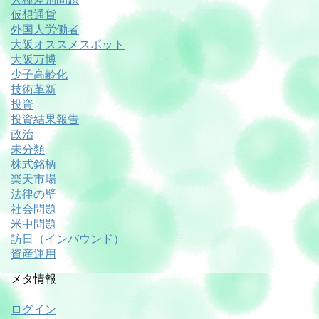
仮想通貨
外国人労働者
大阪オススメスポット
大阪万博
少子高齢化
技術革新
投資
投資結果報告
政治
未分類
株式銘柄
楽天市場
法律の壁
社会問題
米中問題
訪日（インバウンド）
資産運用
メタ情報
ログイン