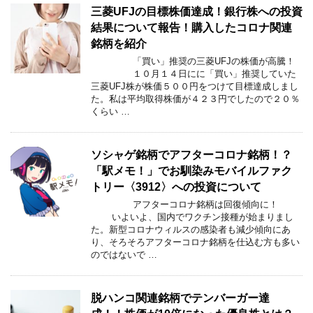
三菱UFJの目標株価達成！銀行株への投資
結果について報告！購入したコロナ関連
銘柄を紹介
「買い」推奨の三菱UFJの株価が高騰！
１０月１４日にに「買い」推奨していた
三菱UFJ株が株価５００円をつけて目標達成しまし
た。私は平均取得株価が４２３円でしたので２０％
くらい …
ソシャゲ銘柄でアフターコロナ銘柄！？
「駅メモ！」でお馴染みモバイルファク
トリー〈3912〉への投資について
アフターコロナ銘柄は回復傾向に！
いよいよ、国内でワクチン接種が始まりまし
た。新型コロナウィルスの感染者も減少傾向にあ
り、そろそろアフターコロナ銘柄を仕込む方も多い
のではないで …
脱ハンコ関連銘柄でテンバーガー達