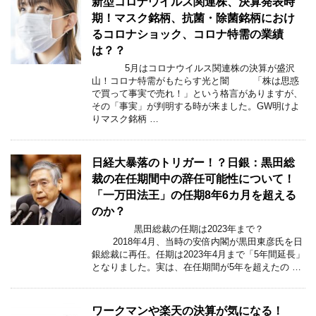
新型コロナウイルス関連株、決算発表時
期！マスク銘柄、抗菌・除菌銘柄におけ
るコロナショック、コロナ特需の業績
は？？
5月はコロナウイルス関連株の決算が盛沢
山！コロナ特需がもたらす光と闇 「株は思惑
で買って事実で売れ！」という格言がありますが、
その「事実」が判明する時が来ました。GW明けよ
りマスク銘柄 …
日経大暴落のトリガー！？日銀：黒田総
裁の在任期間中の辞任可能性について！
「一万田法王」の任期8年6カ月を超える
のか？
黒田総裁の任期は2023年まで？
2018年4月、当時の安倍内閣が黒田東彦氏を日
銀総裁に再任。任期は2023年4月まで「5年間延長」
となりました。実は、在任期間が5年を超えたの …
ワークマンや楽天の決算が気になる！