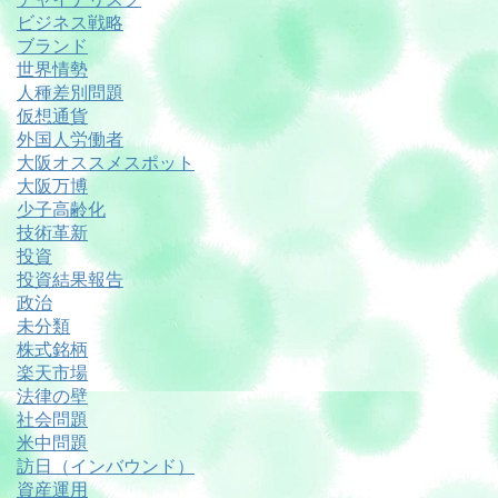
ビジネス戦略
ブランド
世界情勢
人種差別問題
仮想通貨
外国人労働者
大阪オススメスポット
大阪万博
少子高齢化
技術革新
投資
投資結果報告
政治
未分類
株式銘柄
楽天市場
法律の壁
社会問題
米中問題
訪日（インバウンド）
資産運用