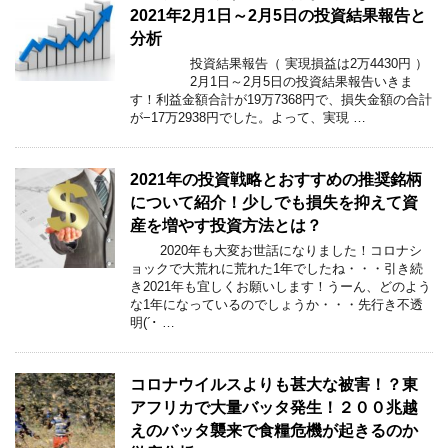
2021年2月1日～2月5日の投資結果報告と
分析
投資結果報告（ 実現損益は2万4430円 ）
2月1日～2月5日の投資結果報告いきま
す！利益金額合計が19万7368円で、損失金額の合計
が−17万2938円でした。よって、実現 …
2021年の投資戦略とおすすめの推奨銘柄
について紹介！少しでも損失を抑えて資
産を増やす投資方法とは？
2020年も大変お世話になりました！コロナシ
ョックで大荒れに荒れた1年でしたね・・・引き続
き2021年も宜しくお願いします！うーん、どのよう
な1年になっているのでしょうか・・・先行き不透
明(´･ …
コロナウイルスよりも甚大な被害！？東
アフリカで大量バッタ発生！２００兆越
えのバッタ襲来で食糧危機が起きるのか