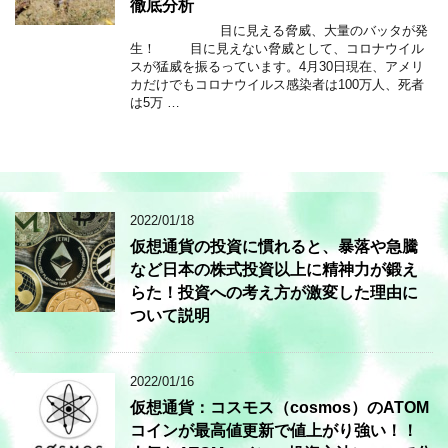
徹底分析
目に見える脅威、大量のバッタが発
生！ 目に見えない脅威として、コロナウイル
スが猛威を振るっています。4月30日現在、アメリ
カだけでもコロナウイルス感染者は100万人、死者
は5万 …
2022/01/18
仮想通貨の投資に慣れると、暴落や急騰
など日本の株式投資以上に精神力が鍛え
らた！投資への考え方が激変した理由に
ついて説明
2022/01/16
仮想通貨：コスモス（cosmos）のATOM
コインが最高値更新で値上がり強い！！