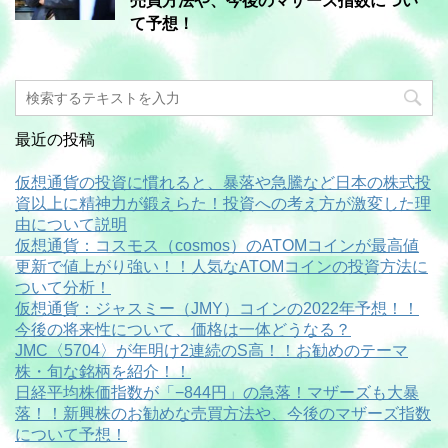
売買方法や、今後のマザーズ指数につい
て予想！
最近の投稿
仮想通貨の投資に慣れると、暴落や急騰など日本の株式投
資以上に精神力が鍛えらた！投資への考え方が激変した理
由について説明
仮想通貨：コスモス（cosmos）のATOMコインが最高値
更新で値上がり強い！！人気なATOMコインの投資方法に
ついて分析！
仮想通貨：ジャスミー（JMY）コインの2022年予想！！
今後の将来性について、価格は一体どうなる？
JMC〈5704〉が年明け2連続のS高！！お勧めのテーマ
株・旬な銘柄を紹介！！
日経平均株価指数が「−844円」の急落！マザーズも大暴
落！！新興株のお勧めな売買方法や、今後のマザーズ指数
について予想！