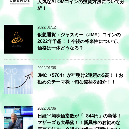
人気なATOMコインの投資方法について分
析！
2022/01/12
仮想通貨：ジャスミー（JMY）コインの
2022年予想！！今後の将来性について、
価格は一体どうなる？
2022/01/06
JMC〈5704〉が年明け2連続のS高！！お
勧めのテーマ株・旬な銘柄を紹介！！
2022/01/06
日経平均株価指数が「−844円」の急落！
マザーズも大暴落！！新興株のお勧めな