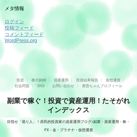
メタ情報
ログイン
投稿フィード
コメントフィード
WordPress.org
投資
株式銘柄
資産運用
投資結果報告
仮想通貨
社会問題
SNS
お問い合わせ
黄昏ちゃんプロフィール
副業で稼ぐ！投資で資産運用！たそがれ
インデックス
目指せ「億り人」！庶民的投資家の資産運用ブログ♪副業・資産運用・株・
FX・金・プラチナ・仮想通貨