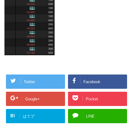
Twitter
Facebook
Google+
Pocket
B!
はてブ
LINE