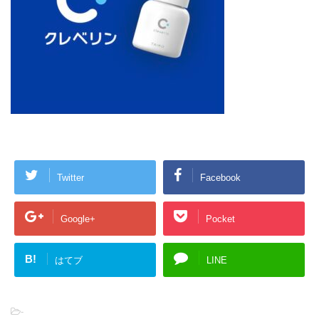
Twitter
Facebook
Google+
Pocket
B!
はてブ
LINE
-