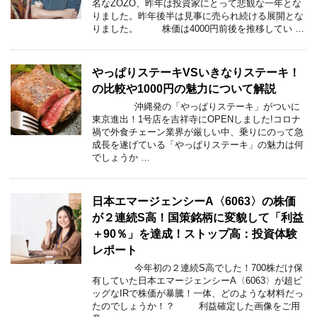
名なZOZO、昨年は投資家にとって悲観な一年とな
りました。昨年後半は見事に売られ続ける展開とな
りました。 株価は4000円前後を推移してい …
やっぱりステーキVSいきなりステーキ！
の比較や1000円の魅力について解説
沖縄発の「やっぱりステーキ」がついに
東京進出！1号店を吉祥寺にOPENしました!コロナ
禍で外食チェーン業界が厳しい中、乗りにのって急
成長を遂げている「やっぱりステーキ」の魅力は何
でしょうか …
日本エマージェンシーA〈6063〉の株価
が２連続S高！国策銘柄に変貌して「利益
＋90％」を達成！ストップ高：投資体験
レポート
今年初の２連続S高でした！700株だけ保
有していた日本エマージェンシーA〈6063〉が超ビ
ッグなIRで株価が暴騰！一体、どのような材料だっ
たのでしょうか！？ 利益確定した画像をご用