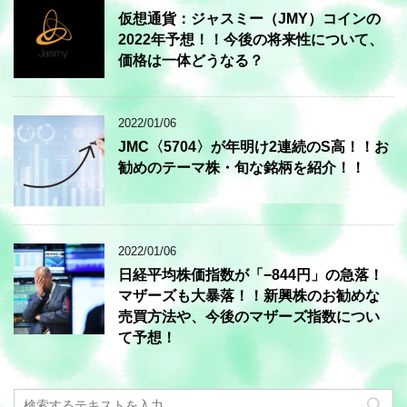
仮想通貨：ジャスミー（JMY）コインの
2022年予想！！今後の将来性について、
価格は一体どうなる？
2022/01/06
JMC〈5704〉が年明け2連続のS高！！お
勧めのテーマ株・旬な銘柄を紹介！！
2022/01/06
日経平均株価指数が「−844円」の急落！
マザーズも大暴落！！新興株のお勧めな
売買方法や、今後のマザーズ指数につい
て予想！