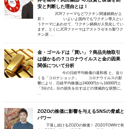
安と判断した理由とは！
JCRファーマなどワクチン関連銘柄が上
昇！ いよいよ国内でもワクチン導入とい
うテーマにあわせて、ワクチン銘柄が人気化してい
ます。とくにJCRファーマはアストラゼネカ製ワク
チン原 …
金・ゴールドは「買い」？商品先物取引
は儲かるの？コロナウイルスと金の因果
関係について分析
今の日経平均株価の違和感 と、迫り
くる「コロナショック」 コロナウイルスの影
響により、日経平均株価は24000円から16000円と
「3分の1」分の損失を出すほどの壊滅的な状態に。
…
ZOZOの株価に影響を与えるSNSの脅威と
パワー
下落し続けるZOZOの株価！ ZOZOTOWNで有