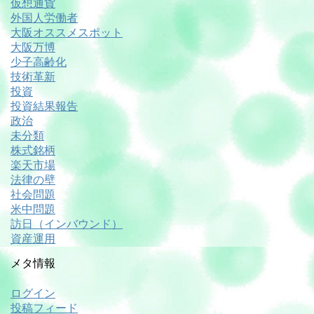
仮想通貨
外国人労働者
大阪オススメスポット
大阪万博
少子高齢化
技術革新
投資
投資結果報告
政治
未分類
株式銘柄
楽天市場
法律の壁
社会問題
米中問題
訪日（インバウンド）
資産運用
メタ情報
ログイン
投稿フィード