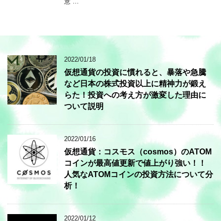
意 …
2022/01/18
仮想通貨の投資に慣れると、暴落や急騰
など日本の株式投資以上に精神力が鍛え
らた！投資への考え方が激変した理由に
ついて説明
2022/01/16
仮想通貨：コスモス（cosmos）のATOM
コインが最高値更新で値上がり強い！！
人気なATOMコインの投資方法について分
析！
2022/01/12