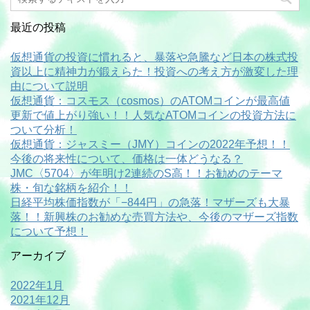
最近の投稿
仮想通貨の投資に慣れると、暴落や急騰など日本の株式投
資以上に精神力が鍛えらた！投資への考え方が激変した理
由について説明
仮想通貨：コスモス（cosmos）のATOMコインが最高値
更新で値上がり強い！！人気なATOMコインの投資方法に
ついて分析！
仮想通貨：ジャスミー（JMY）コインの2022年予想！！
今後の将来性について、価格は一体どうなる？
JMC〈5704〉が年明け2連続のS高！！お勧めのテーマ
株・旬な銘柄を紹介！！
日経平均株価指数が「−844円」の急落！マザーズも大暴
落！！新興株のお勧めな売買方法や、今後のマザーズ指数
について予想！
アーカイブ
2022年1月
2021年12月