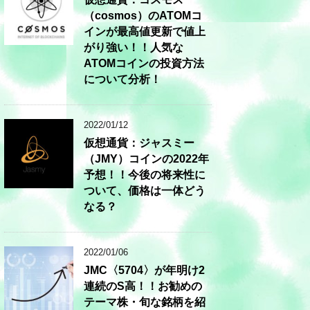
（cosmos）のATOMコ
インが最高値更新で値上
がり強い！！人気な
ATOMコインの投資方法
について分析！
2022/01/12
仮想通貨：ジャスミー
（JMY）コインの2022年
予想！！今後の将来性に
ついて、価格は一体どう
なる？
2022/01/06
JMC〈5704〉が年明け2
連続のS高！！お勧めの
テーマ株・旬な銘柄を紹