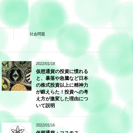
社会問題
2022/01/18
仮想通貨の投資に慣れる
と、暴落や急騰など日本
の株式投資以上に精神力
が鍛えらた！投資への考
え方が激変した理由につ
いて説明
2022/01/16
仮想通貨：コスモス