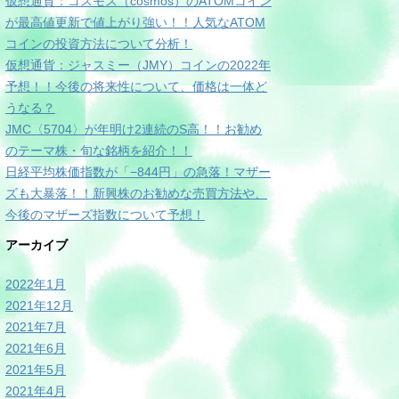
仮想通貨：コスモス（cosmos）のATOMコイン
が最高値更新で値上がり強い！！人気なATOM
コインの投資方法について分析！
仮想通貨：ジャスミー（JMY）コインの2022年
予想！！今後の将来性について、価格は一体ど
うなる？
JMC〈5704〉が年明け2連続のS高！！お勧め
のテーマ株・旬な銘柄を紹介！！
日経平均株価指数が「−844円」の急落！マザー
ズも大暴落！！新興株のお勧めな売買方法や、
今後のマザーズ指数について予想！
アーカイブ
2022年1月
2021年12月
2021年7月
2021年6月
2021年5月
2021年4月