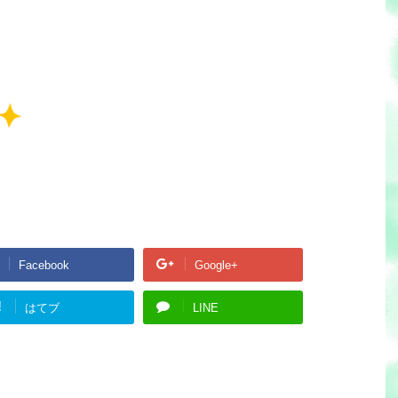
Facebook
Google+
!
はてブ
LINE