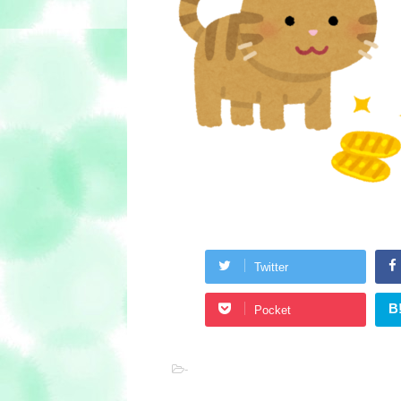
Twitter
B
Pocket
-