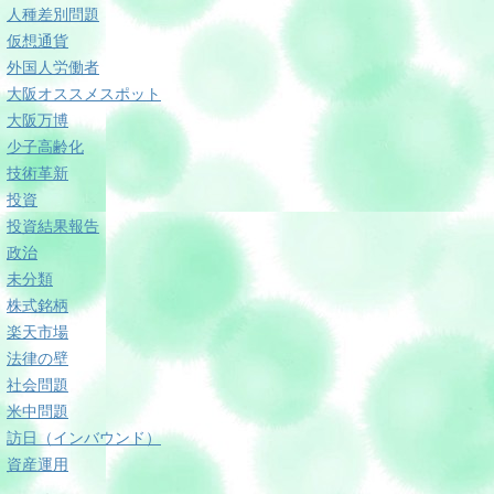
人種差別問題
仮想通貨
外国人労働者
大阪オススメスポット
大阪万博
少子高齢化
技術革新
投資
投資結果報告
政治
未分類
株式銘柄
楽天市場
法律の壁
社会問題
米中問題
訪日（インバウンド）
資産運用