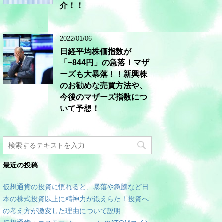
介！！
2022/01/06
日経平均株価指数が
「−844円」の急落！マザ
ーズも大暴落！！新興株
のお勧めな売買方法や、
今後のマザーズ指数につ
いて予想！
最近の投稿
仮想通貨の投資に慣れると、暴落や急騰など日
本の株式投資以上に精神力が鍛えらた！投資へ
の考え方が激変した理由について説明