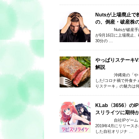
Nutsが上場廃止
の、倒産・破産株
Nutsが破産手続き
が9月16日に上場廃止、
30分の …
やっぱりステーキV
解説
沖縄発の「やっぱりス
した!コロナ禍で外食チ
りステーキ」の魅力は何
KLab〈3656
スリライツに期待か！
自社IPゲーム「禍
2019年4月にリリース
した自社オリジナ …