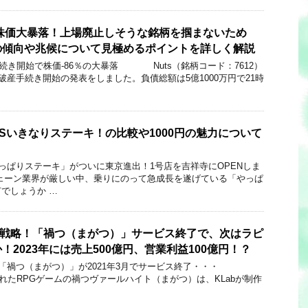
で株価大暴落！上場廃止しそうな銘柄を掴まないため
の傾向や兆候について見極めるポイントを詳しく解説
開始で株価-86％の大暴落 Nuts（銘柄コード：7612）
破産手続き開始の発表をしました。負債総額は5億1000万円で21時
Sいきなりステーキ！の比較や1000円の魅力について
テーキ」がついに東京進出！1号店を吉祥寺にOPENしま
ェーン業界が厳しい中、乗りにのって急成長を遂げている「やっぱ
でしょうか …
〉のIP戦略！「禍つ（まがつ）」サービス終了で、次はラピ
2023年には売上500億円、営業利益100億円！？
つ（まがつ）」が2021年3月でサービス終了・・・
されたRPGゲームの禍つヴァールハイト（まがつ）は、KLabが制作