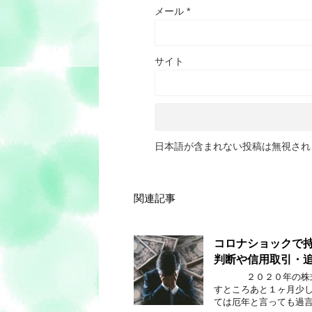
メール
*
サイト
日本語が含まれない投稿は無視され
関連記事
コロナショックで
判断や信用取引・
２０２０年の株式投
すところあと１ヶ月少
ては厄年と言っても過言