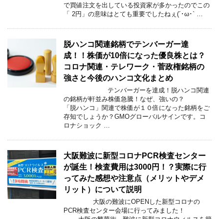
で買値注文を出している投資家が多かったのでこの
「 2円」の意味はとても重要でしたねぇ(´･ω･` …
脱ハンコ関連銘柄でテンバーガー達
成！！株価が10倍になった優良株とは？
コロナ関連・テレワーク・菅政権銘柄の
強さと今後のハンコ文化まとめ
テンバーガーを達成！脱ハンコ関連
の銘柄が軒並み株価急騰！なぜ、強いの？
「脱ハンコ」関連で株価が１０倍になった銘柄をご
存知でしょうか？GMOグローバルサインです。コ
ロナショック …
大阪難波に新型コロナPCR検査センター
が誕生！検査費用は3000円！？実際に行
ってみた感想や注意点（メリットやデメ
リット）について説明
大阪の難波にOPENした新型コロナの
PCR検査センター会場に行ってみました！