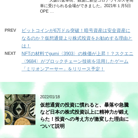
大阪の繁華街、難波に新型コロナウィルスを簡
単に受けられる会場ができました。2021年１月5日
OPE …
PREV
ビットコインが6万ドル突破！暗号資産は安全資産に
なるのか？仮想通貨より株式投資をお勧めする理由と
は！
NEXT
NFTの材料でgumi〈3903〉の株価が上昇！？スクエニ
〈9684〉がブロックチェーン技術を活用したゲーム
「ミリオンアーサー」をリリース予定！
2022/01/18
仮想通貨の投資に慣れると、暴落や急騰
など日本の株式投資以上に精神力が鍛え
らた！投資への考え方が激変した理由に
ついて説明