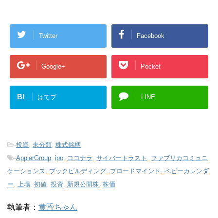
Twitter
Facebook
Google+
Pocket
B!
はてブ
LINE
-
投資
,
未分類
,
株式銘柄
-
AppierGroup
,
ipo
,
ココナラ
,
サイバートラスト
,
ファブリカコミュニ
ケーションズ
,
ブックビルディング
,
ブロードマインド
,
ベビーカレンダ
ー
,
上場
,
初値
,
投資
,
新規公開株
,
株価
執筆者：
黄昏ちゃん