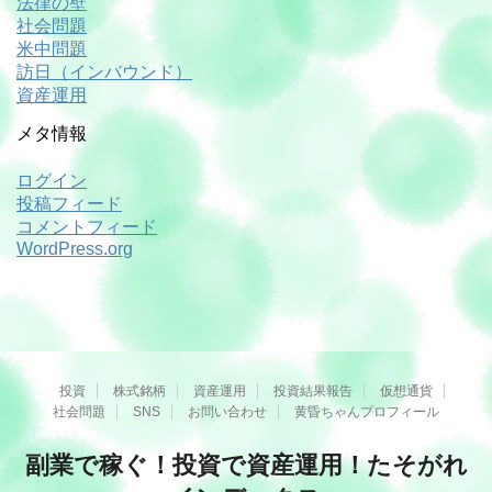
法律の壁
社会問題
米中問題
訪日（インバウンド）
資産運用
メタ情報
ログイン
投稿フィード
コメントフィード
WordPress.org
投資
株式銘柄
資産運用
投資結果報告
仮想通貨
社会問題
SNS
お問い合わせ
黄昏ちゃんプロフィール
副業で稼ぐ！投資で資産運用！たそがれ