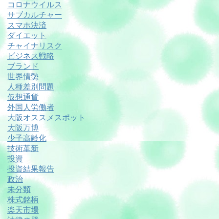
コロナウイルス
サブカルチャー
スマホ決済
ダイエット
チャイナリスク
ビジネス戦略
ブランド
世界情勢
人種差別問題
仮想通貨
外国人労働者
大阪オススメスポット
大阪万博
少子高齢化
技術革新
投資
投資結果報告
政治
未分類
株式銘柄
楽天市場