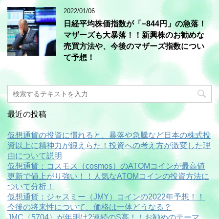
2022/01/06
日経平均株価指数が「−844円」の急落！
マザーズも大暴落！！新興株のお勧めな
売買方法や、今後のマザーズ指数につい
て予想！
最近の投稿
仮想通貨の投資に慣れると、暴落や急騰など日本の株式投
資以上に精神力が鍛えらた！投資への考え方が激変した理
由について説明
仮想通貨：コスモス（cosmos）のATOMコインが最高値
更新で値上がり強い！！人気なATOMコインの投資方法に
ついて分析！
仮想通貨：ジャスミー（JMY）コインの2022年予想！！
今後の将来性について、価格は一体どうなる？
JMC〈5704〉が年明け2連続のS高！！お勧めのテーマ