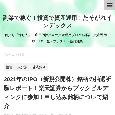
副業で稼ぐ！投資で資産運用！たそがれイ
ンデックス
目指せ「億り人」！庶民的投資家の資産運用ブログ♪副業・資産運用・
株・FX・金・プラチナ・仮想通貨
HOME
>
投資
>
投資
未分類
株式銘柄
2021年のIPO（新規公開株）銘柄の抽選祈
願レポート！楽天証券からブックビルデ
ィングに参加！申し込み銘柄について紹
介