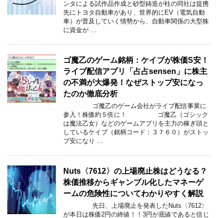
ンタによる試作品作成と砂型鋳造が柱の同社は提携
先にトヨタ自動車があり、世界的にEV（電気自動
車）が普及していく情勢から、自動車関係の大型株
に資金が …
ゴ魔乙のゲーム銘柄：ケイブが株価S安！
ライブ配信アプリ「占占sensen」に株主
の不満が大爆発！なぜストップ安になっ
たのか徹底分析
ゴ魔乙のゲーム会社がライブ配信事業に
参入！株価約５倍に！ ゴ魔乙（ゴシック
は魔法乙女）などのゲームアプリを主力の稼ぎ頭と
しているケイブ（銘柄コード：３７６０）がストッ
プ安になり …
Nuts〈7612〉の上場廃止株はどうなる？
株価推移からギャンブル化したマネーゲ
ームの危険性についてわかりやすく解説
先日、上場廃止を発表したNuts〈7612〉
が本日は株価2円の終値！！3円が底値であると信じ