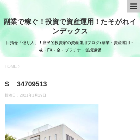
副業で稼ぐ！投資で資産運用！たそがれイ
ンデックス
目指せ「億り人」！庶民的投資家の資産運用ブログ♪副業・資産運用・
株・FX・金・プラチナ・仮想通貨
HOME
>
S__34709513
投稿日：
2021年1月29日