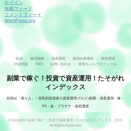
ログイン
投稿フィード
コメントフィード
WordPress.org
投資
株式銘柄
資産運用
投資結果報告
仮想通貨
社会問題
SNS
お問い合わせ
黄昏ちゃんプロフィール
副業で稼ぐ！投資で資産運用！たそがれ
インデックス
目指せ「億り人」！庶民的投資家の資産運用ブログ♪副業・資産運用・株・
FX・金・プラチナ・仮想通貨
Copyright© 副業で稼ぐ！投資で資産運用！たそがれインデックス , 2026
All Rights Reserved.