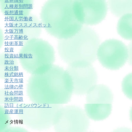
世界情勢
人種差別問題
仮想通貨
外国人労働者
大阪オススメスポット
大阪万博
少子高齢化
技術革新
投資
投資結果報告
政治
未分類
株式銘柄
楽天市場
法律の壁
社会問題
米中問題
訪日（インバウンド）
資産運用
メタ情報