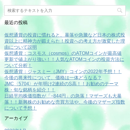
最近の投稿
仮想通貨の投資に慣れると、暴落や急騰など日本の株式投
資以上に精神力が鍛えらた！投資への考え方が激変した理
由について説明
仮想通貨：コスモス（cosmos）のATOMコインが最高値
更新で値上がり強い！！人気なATOMコインの投資方法に
ついて分析！
仮想通貨：ジャスミー（JMY）コインの2022年予想！！
今後の将来性について、価格は一体どうなる？
JMC〈5704〉が年明け2連続のS高！！お勧めのテーマ
株・旬な銘柄を紹介！！
日経平均株価指数が「−844円」の急落！マザーズも大暴
落！！新興株のお勧めな売買方法や、今後のマザーズ指数
について予想！
アーカイブ