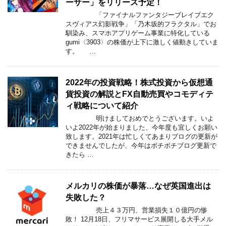
ーサー」をリリース予定！
「ファイナルファンタジーブレイブエク
スヴィアス幻影戦争」「乃木坂的フラクタル」でお
馴染み、スマホアプリゲーム事業に特化している
gumi〈3903〉の株価が上下に激しく値動きしていま
す。 …
2022年の投資戦略！株式投資から仮想通
貨投資の解説とFX自動売買やコモディテ
ィ戦略について紹介
明けましておめでとうございます。いよ
いよ2022年が始まりました、今年度も宜しくお願い
致します。2021年は忙しくてあまりブログの更新が
できませんでしたが、今年はボチボチブログ更新で
きたら …
メルカリの株価が暴落…なぜ英国進出は
失敗した？
売上４３万円、営業損失１０億円の惨
敗！ 12月18日、フリマサービス展開しる大手メル