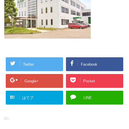
Twitter
Facebook
Google+
Pocket
B!
はてブ
LINE
-