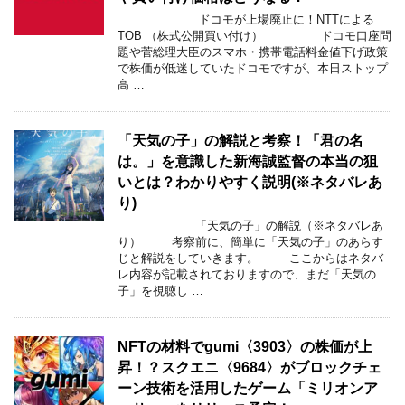
ドコモが上場廃止に！NTTによる
TOB （株式公開買い付け） ドコモ口座問
題や菅総理大臣のスマホ・携帯電話料金値下げ政策
で株価が低迷していたドコモですが、本日ストップ
高 …
「天気の子」の解説と考察！「君の名
は。」を意識した新海誠監督の本当の狙
いとは？わかりやすく説明(※ネタバレあ
り)
「天気の子」の解説（※ネタバレあ
り） 考察前に、簡単に「天気の子」のあらす
じと解説をしていきます。 ここからはネタバ
レ内容が記載されておりますので、まだ「天気の
子」を視聴し …
NFTの材料でgumi〈3903〉の株価が上
昇！？スクエニ〈9684〉がブロックチェ
ーン技術を活用したゲーム「ミリオンア