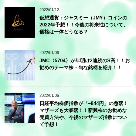
2022/01/12
仮想通貨：ジャスミー（JMY）コインの
2022年予想！！今後の将来性について、
価格は一体どうなる？
2022/01/06
JMC〈5704〉が年明け2連続のS高！！お
勧めのテーマ株・旬な銘柄を紹介！！
2022/01/06
日経平均株価指数が「−844円」の急落！
マザーズも大暴落！！新興株のお勧めな
売買方法や、今後のマザーズ指数につい
て予想！