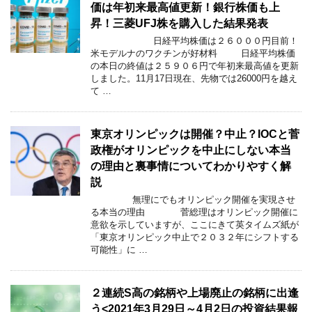
価は年初来最高値更新！銀行株価も上
昇！三菱UFJ株を購入した結果発表
日経平均株価は２６０００円目前！
米モデルナのワクチンが好材料 日経平均株価
の本日の終値は２５９０６円で年初来最高値を更新
しました。11月17日現在、先物では26000円を越え
て …
東京オリンピックは開催？中止？IOCと菅
政権がオリンピックを中止にしない本当
の理由と裏事情についてわかりやすく解
説
無理にでもオリンピック開催を実現させ
る本当の理由 菅総理はオリンピック開催に
意欲を示していますが、ここにきて英タイムズ紙が
「東京オリンピック中止で２０３２年にシフトする
可能性」に …
２連続S高の銘柄や上場廃止の銘柄に出逢
う<2021年3月29日～4月2日の投資結果報