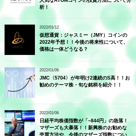
人気なATOMコインの投資方法について分
析！
2022/01/12
仮想通貨：ジャスミー（JMY）コインの
2022年予想！！今後の将来性について、
価格は一体どうなる？
2022/01/06
JMC〈5704〉が年明け2連続のS高！！お
勧めのテーマ株・旬な銘柄を紹介！！
2022/01/06
日経平均株価指数が「−844円」の急落！
マザーズも大暴落！！新興株のお勧めな
売買方法や、今後のマザーズ指数につい