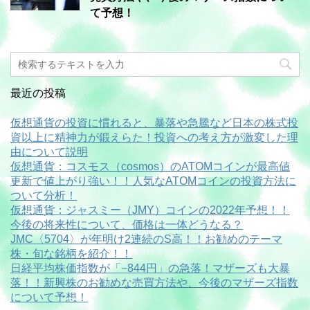
て予想！
最近の投稿
仮想通貨の投資に慣れると、暴落や急騰など日本の株式投
資以上に精神力が鍛えらた！投資への考え方が激変した理
由について説明
仮想通貨：コスモス（cosmos）のATOMコインが最高値
更新で値上がり強い！！人気なATOMコインの投資方法に
ついて分析！
仮想通貨：ジャスミー（JMY）コインの2022年予想！！
今後の将来性について、価格は一体どうなる？
JMC〈5704〉が年明け2連続のS高！！お勧めのテーマ
株・旬な銘柄を紹介！！
日経平均株価指数が「−844円」の急落！マザーズも大暴
落！！新興株のお勧めな売買方法や、今後のマザーズ指数
について予想！