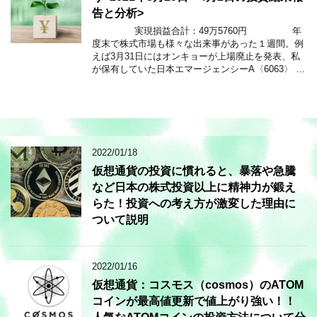
告と分析>
実現損益合計：49万5760円 年
度末で株式市場も様々な出来事があった１週間。例
えば3月31日にはオンキョーが上場廃止を発表、私
が保有していた日本エマージェンシーA〈6063〉 …
2022/01/18
仮想通貨の投資に慣れると、暴落や急騰
など日本の株式投資以上に精神力が鍛え
らた！投資への考え方が激変した理由に
ついて説明
2022/01/16
仮想通貨：コスモス（cosmos）のATOM
コインが最高値更新で値上がり強い！！