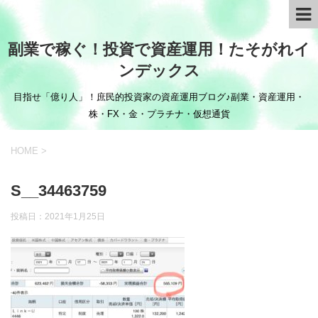
副業で稼ぐ！投資で資産運用！たそがれイ
ンデックス
目指せ「億り人」！庶民的投資家の資産運用ブログ♪副業・資産運用・
株・FX・金・プラチナ・仮想通貨
HOME
>
S__34463759
投稿日：
2021年1月25日