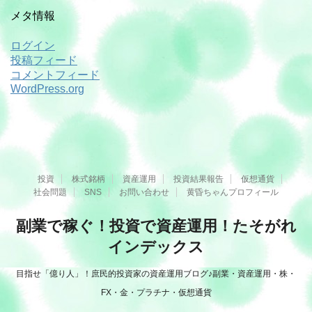
メタ情報
ログイン
投稿フィード
コメントフィード
WordPress.org
投資
株式銘柄
資産運用
投資結果報告
仮想通貨
社会問題
SNS
お問い合わせ
黄昏ちゃんプロフィール
副業で稼ぐ！投資で資産運用！たそがれ
インデックス
目指せ「億り人」！庶民的投資家の資産運用ブログ♪副業・資産運用・株・
FX・金・プラチナ・仮想通貨