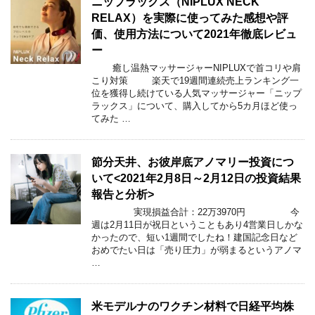
ニップラックス（NIPLUX NECK
RELAX）を実際に使ってみた感想や評
価、使用方法について2021年徹底レビュ
ー
癒し温熱マッサージャーNIPLUXで首コリや肩
こり対策 楽天で19週間連続売上ランキング一
位を獲得し続けている人気マッサージャー「ニップ
ラックス」について、購入してから5カ月ほど使っ
てみた …
節分天井、お彼岸底アノマリー投資につ
いて<2021年2月8日～2月12日の投資結果
報告と分析>
実現損益合計：22万3970円 今
週は2月11日が祝日ということもあり4営業日しかな
かったので、短い1週間でしたね！建国記念日など
おめでたい日は「売り圧力」が弱まるというアノマ
…
米モデルナのワクチン材料で日経平均株