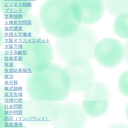
ビジネス戦略
ブランド
世界情勢
人種差別問題
仮想通貨
外国人労働者
大阪オススメスポット
大阪万博
少子高齢化
技術革新
投資
投資結果報告
政治
未分類
株式銘柄
楽天市場
法律の壁
社会問題
米中問題
訪日（インバウンド）
資産運用