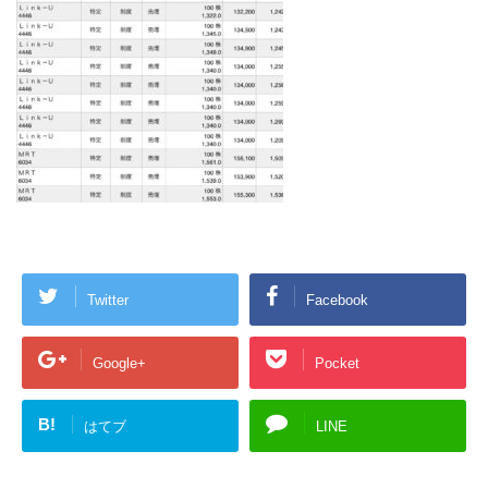
Twitter
Facebook
Google+
Pocket
B!
はてブ
LINE