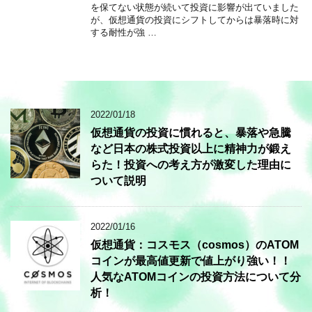
を保てない状態が続いて投資に影響が出ていました
が、仮想通貨の投資にシフトしてからは暴落時に対
する耐性が強 …
2022/01/18
仮想通貨の投資に慣れると、暴落や急騰
など日本の株式投資以上に精神力が鍛え
らた！投資への考え方が激変した理由に
ついて説明
2022/01/16
仮想通貨：コスモス（cosmos）のATOM
コインが最高値更新で値上がり強い！！
人気なATOMコインの投資方法について分
析！