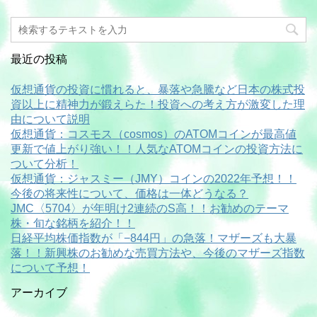
最近の投稿
仮想通貨の投資に慣れると、暴落や急騰など日本の株式投
資以上に精神力が鍛えらた！投資への考え方が激変した理
由について説明
仮想通貨：コスモス（cosmos）のATOMコインが最高値
更新で値上がり強い！！人気なATOMコインの投資方法に
ついて分析！
仮想通貨：ジャスミー（JMY）コインの2022年予想！！
今後の将来性について、価格は一体どうなる？
JMC〈5704〉が年明け2連続のS高！！お勧めのテーマ
株・旬な銘柄を紹介！！
日経平均株価指数が「−844円」の急落！マザーズも大暴
落！！新興株のお勧めな売買方法や、今後のマザーズ指数
について予想！
アーカイブ