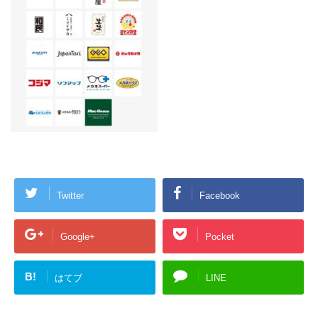
Twitter
Facebook
Google+
Pocket
B!
はてブ
LINE