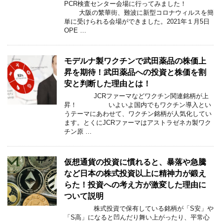
PCR検査センター会場に行ってみました！
大阪の繁華街、難波に新型コロナウィルスを簡
単に受けられる会場ができました。2021年１月5日
OPE …
モデルナ製ワクチンで武田薬品の株価上
昇を期待！武田薬品への投資と株価を割
安と判断した理由とは！
JCRファーマなどワクチン関連銘柄が上
昇！ いよいよ国内でもワクチン導入とい
うテーマにあわせて、ワクチン銘柄が人気化してい
ます。とくにJCRファーマはアストラゼネカ製ワク
チン原 …
仮想通貨の投資に慣れると、暴落や急騰
など日本の株式投資以上に精神力が鍛え
らた！投資への考え方が激変した理由に
ついて説明
株式投資で保有している銘柄が「S安」や
「S高」になると凹んだり舞い上がったり、平常心