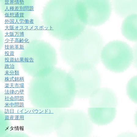
世界情勢
人種差別問題
仮想通貨
外国人労働者
大阪オススメスポット
大阪万博
少子高齢化
技術革新
投資
投資結果報告
政治
未分類
株式銘柄
楽天市場
法律の壁
社会問題
米中問題
訪日（インバウンド）
資産運用
メタ情報