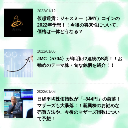
2022/01/12
仮想通貨：ジャスミー（JMY）コインの
2022年予想！！今後の将来性について、
価格は一体どうなる？
2022/01/06
JMC〈5704〉が年明け2連続のS高！！お
勧めのテーマ株・旬な銘柄を紹介！！
2022/01/06
日経平均株価指数が「−844円」の急落！
マザーズも大暴落！！新興株のお勧めな
売買方法や、今後のマザーズ指数につい
て予想！