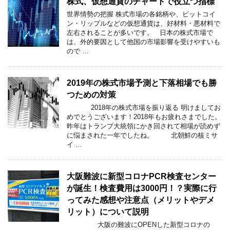
株式、仮想通貨のチャートで役立つ指標
世界情勢の把握 株式市場の各銘柄や、ビットコイ
ン・リップルなどの仮想通貨は、好材料・悪材料で
左右されることが多いです。 日本の株式市場で
は、外的要因として他国の市場影響を受けやすいも
ので …
2019年の株式市場予測と下落相場でも勝
つための対策
2018年の株式市場を振り返る 明けましてお
めでとうございます！2018年もお疲れさまでした。
昨年はトランプ大統領にかき回されて相場が読めず
に悩まされた一年でしたね。 北朝鮮の核ミサ
イ …
大阪難波に新型コロナPCR検査センター
が誕生！検査費用は3000円！？実際に行
ってみた感想や注意点（メリットやデメ
リット）について説明
大阪の難波にOPENした新型コロナの