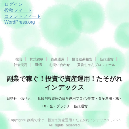
ログイン
投稿フィード
コメントフィード
WordPress.org
投資
株式銘柄
資産運用
投資結果報告
仮想通貨
社会問題
SNS
お問い合わせ
黄昏ちゃんプロフィール
副業で稼ぐ！投資で資産運用！たそがれ
インデックス
目指せ「億り人」！庶民的投資家の資産運用ブログ♪副業・資産運用・株・
FX・金・プラチナ・仮想通貨
Copyright© 副業で稼ぐ！投資で資産運用！たそがれインデックス , 2026
All Rights Reserved.