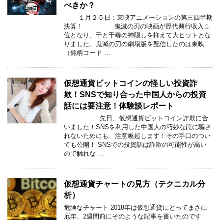
べきか？
１月２５日：東映アニメーションの第三四半期
決算！ 鬼滅の刃の映画が歴代興行収入１
位となり、千と千尋の神隠しを抑えて大ヒットとな
りました。鬼滅の刃の劇場版を配信したのは東映
（銘柄コード …
仮想通貨ビットコインの怪しい投資詐
欺！SNSで知り合った中国人からの投資
話には要注意！体験談レポート
先日、仮想通貨ビットコイン詐欺に合
いました！SNSを利用した中国人の巧妙な罠に騙さ
れないためにも、注意喚起します！その手口のつい
ても公開！ SNSでの投資話は詐欺の可能性が高い
ので触れな …
仮想通貨チャートの見方（テクニカル分
析）
危険なチャート 2018年は仮想通貨にとってまさに
厄年、2週間前にそのような記事を書いたのです