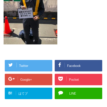
Twitter
Facebook
Google+
Pocket
B!
はてブ
LINE