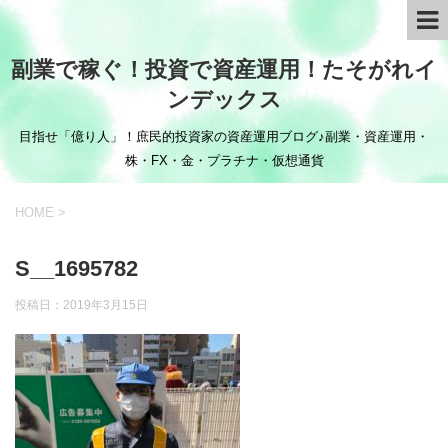
副業で稼ぐ！投資で資産運用！たそがれイ
ンデックス
目指せ「億り人」！庶民的投資家の資産運用ブログ♪副業・資産運用・
株・FX・金・プラチナ・仮想通貨
HOME
>
S__1695782
投稿日：
2019年3月15日