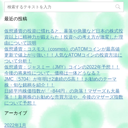
最近の投稿
仮想通貨の投資に慣れると、暴落や急騰など日本の株式投
資以上に精神力が鍛えらた！投資への考え方が激変した理
由について説明
仮想通貨：コスモス（cosmos）のATOMコインが最高値
更新で値上がり強い！！人気なATOMコインの投資方法に
ついて分析！
仮想通貨：ジャスミー（JMY）コインの2022年予想！！
今後の将来性について、価格は一体どうなる？
JMC〈5704〉が年明け2連続のS高！！お勧めのテーマ
株・旬な銘柄を紹介！！
日経平均株価指数が「−844円」の急落！マザーズも大暴
落！！新興株のお勧めな売買方法や、今後のマザーズ指数
について予想！
アーカイブ
2022年1月