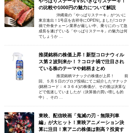
やっぱりステーキVSいきなりステーキ！
の比較や1000円の魅力について解説
沖縄発の「やっぱりステーキ」がついに
東京進出！1号店を吉祥寺にOPENしました!コロナ
禍で外食チェーン業界が厳しい中、乗りにのって急
成長を遂げている「やっぱりステーキ」の魅力は何
でしょうか …
推奨銘柄の株価上昇！新型コロナウィル
ス第２波到来か！？コロナ禍で注目され
ている株のテーマや銘柄まとめ
推奨銘柄マナックの株価が上昇！ 前
回、５月５日のブログ投稿にてご紹介したマナック
(銘柄コード：４３６４)の株価が、その後は決算な
どで低迷していましたが（決算後の買い増しも的
中）、その …
東映、配信映画「鬼滅の刃・無限列車
編」が大ヒット！東映アニメーション決
算に注目！東アニの株価は割高？投資す