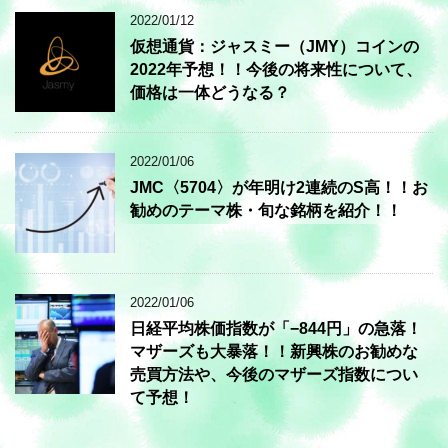
2022/01/12
仮想通貨：ジャスミー（JMY）コインの
2022年予想！！今後の将来性について、
価格は一体どうなる？
2022/01/06
JMC〈5704〉が年明け2連続のS高！！お
勧めのテーマ株・旬な銘柄を紹介！！
2022/01/06
日経平均株価指数が「−844円」の急落！
マザーズも大暴落！！新興株のお勧めな
売買方法や、今後のマザーズ指数につい
て予想！