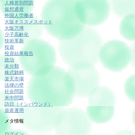
人種差別問題
仮想通貨
外国人労働者
大阪オススメスポット
大阪万博
少子高齢化
技術革新
投資
投資結果報告
政治
未分類
株式銘柄
楽天市場
法律の壁
社会問題
米中問題
訪日（インバウンド）
資産運用
メタ情報
ログイン