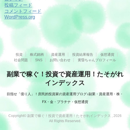
投稿フィード
コメントフィード
WordPress.org
投資
株式銘柄
資産運用
投資結果報告
仮想通貨
社会問題
SNS
お問い合わせ
黄昏ちゃんプロフィール
副業で稼ぐ！投資で資産運用！たそがれ
インデックス
目指せ「億り人」！庶民的投資家の資産運用ブログ♪副業・資産運用・株・
FX・金・プラチナ・仮想通貨
Copyright© 副業で稼ぐ！投資で資産運用！たそがれインデックス , 2026
All Rights Reserved.