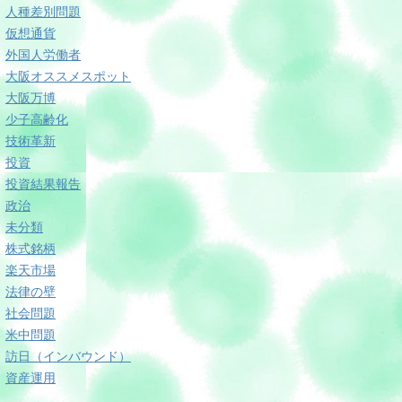
人種差別問題
仮想通貨
外国人労働者
大阪オススメスポット
大阪万博
少子高齢化
技術革新
投資
投資結果報告
政治
未分類
株式銘柄
楽天市場
法律の壁
社会問題
米中問題
訪日（インバウンド）
資産運用