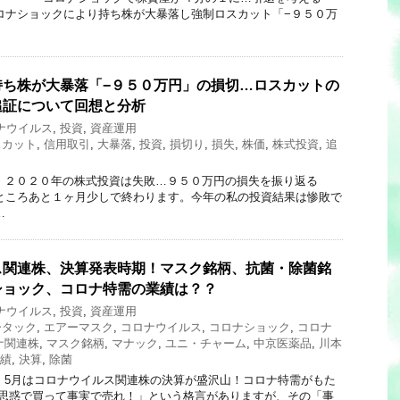
ショックにより持ち株が大暴落し強制ロスカット「−９５０万
持ち株が大暴落「−９５０万円」の損切…ロスカットの
追証について回想と分析
ナウイルス
,
投資
,
資産運用
スカット
,
信用取引
,
大暴落
,
投資
,
損切り
,
損失
,
株価
,
株式投資
,
追
240 ２０２０年の株式投資は失敗…９５０万円の損失を振り返る
ろあと１ヶ月少しで終わります。今年の私の投資結果は惨敗で
…
ス関連株、決算発表時期！マスク銘柄、抗菌・除菌銘
ショック、コロナ特需の業績は？？
ナウイルス
,
投資
,
資産運用
ータック
,
エアーマスク
,
コロナウイルス
,
コロナショック
,
コロナ
ナ関連株
,
マスク銘柄
,
マナック
,
ユニ・チャーム
,
中京医薬品
,
川本
績
,
決算
,
除菌
122 5月はコロナウイルス関連株の決算が盛沢山！コロナ特需がもた
惑で買って事実で売れ！」という格言がありますが、その「事