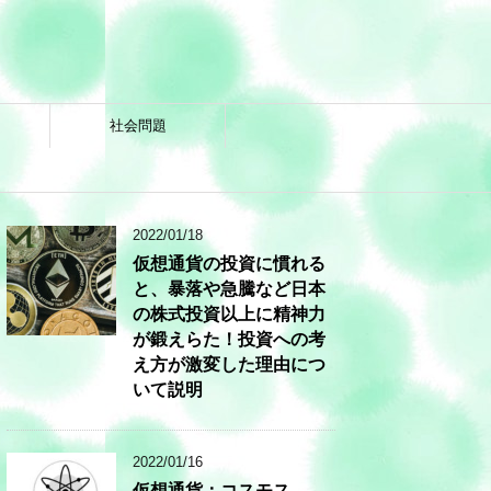
社会問題
2022/01/18
仮想通貨の投資に慣れる
と、暴落や急騰など日本
の株式投資以上に精神力
が鍛えらた！投資への考
え方が激変した理由につ
いて説明
2022/01/16
仮想通貨：コスモス