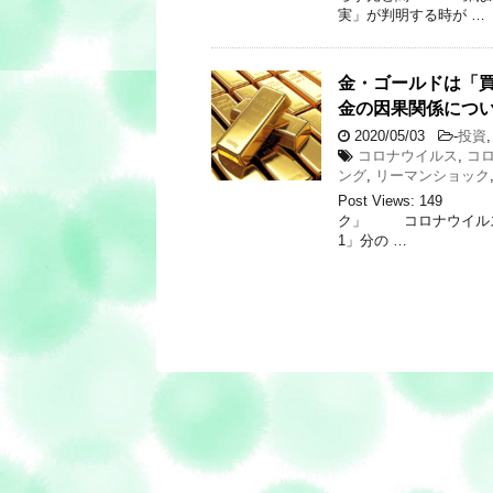
実」が判明する時が …
金・ゴールドは「
金の因果関係につ
2020/05/03
-
投資
コロナウイルス
,
コ
ング
,
リーマンショック
Post Views:
ク」 コロナウイルスの
1」分の …