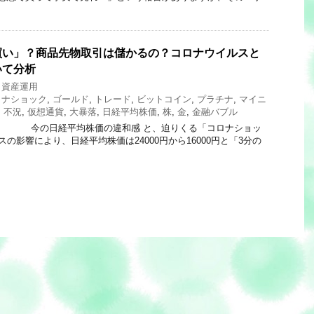
買い」？商品先物取引は儲かるの？コロナウイルスと
いて分析
,
資産運用
ロナショック
,
ゴールド
,
トレード
,
ビットコイン
,
プラチナ
,
マイニ
,
不況
,
仮想通貨
,
大暴落
,
日経平均株価
,
株
,
金
,
金融バブル
 149 今の日経平均株価の違和感 と、迫りくる「コロナショッ
影響により、日経平均株価は24000円から16000円と「3分の