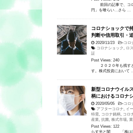
前回の記事で、コロナ
円」を喰らい…さら …
コロナショックで
判断や信用取引・
2020/11/23
-
コロ
コロナショック
,
ロ
証
Post Views: 
２０２０年も残すとこ
す。株式投資において 
新型コロナウイル
柄におけるコロナ
2020/05/05
-
コロ
アフターコロナ
,
イ
特需
,
コロナ銘柄
,
コロ
産業
,
抗菌
,
株式市場
,
業
Post Views: 
らす光と闇 「株は思