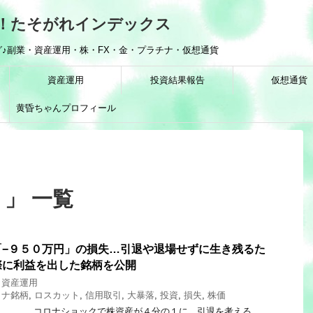
！たそがれインデックス
♪副業・資産運用・株・FX・金・プラチナ・仮想通貨
資産運用
投資結果報告
仮想通貨
黄昏ちゃんプロフィール
 」 一覧
「−９５０万円」の損失…引退や退場せずに生き残るた
際に利益を出した銘柄を公開
,
資産運用
ロナ銘柄
,
ロスカット
,
信用取引
,
大暴落
,
投資
,
損失
,
株価
 172 コロナショックで株資産が４分の１に…引退を考える