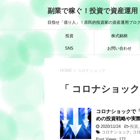
副業で稼ぐ！投資で資産運用
目指せ「億り人」！庶民的投資家の資産運用ブログ
投資
株式銘柄
SNS
お問い合わせ
HOME
>
コロナショック
「 コロナショック
コロナショックで
めの投資戦略や実
2020/11/24
-
投資
コロナショック
,
コ
Post Views: