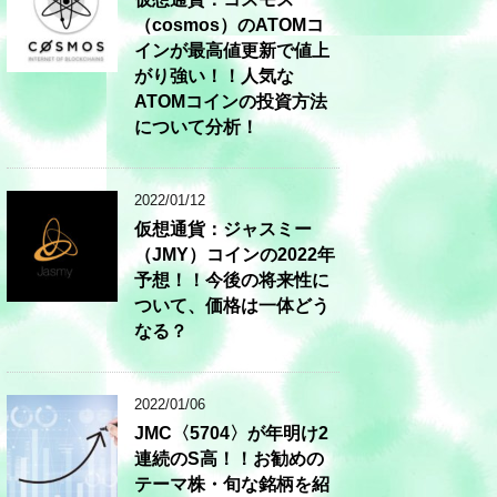
（cosmos）のATOMコ
インが最高値更新で値上
がり強い！！人気な
ATOMコインの投資方法
について分析！
2022/01/12
仮想通貨：ジャスミー
（JMY）コインの2022年
予想！！今後の将来性に
ついて、価格は一体どう
なる？
2022/01/06
JMC〈5704〉が年明け2
連続のS高！！お勧めの
テーマ株・旬な銘柄を紹