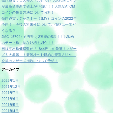
仮想通貨：コスモス（cosmos）のATOMコイン
が最高値更新で値上がり強い！！人気なATOM
コインの投資方法について分析！
仮想通貨：ジャスミー（JMY）コインの2022年
予想！！今後の将来性について、価格は一体ど
うなる？
JMC〈5704〉が年明け2連続のS高！！お勧め
のテーマ株・旬な銘柄を紹介！！
日経平均株価指数が「−844円」の急落！マザー
ズも大暴落！！新興株のお勧めな売買方法や、
今後のマザーズ指数について予想！
アーカイブ
2022年1月
2021年12月
2021年7月
2021年6月
2021年5月
2021年4月