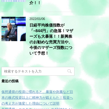
介！！
2022/01/06
日経平均株価指数が
「−844円」の急落！マザ
ーズも大暴落！！新興株
のお勧めな売買方法や、
今後のマザーズ指数につ
いて予想！
最近の投稿
仮想通貨の投資に慣れると、暴落や急騰など日
本の株式投資以上に精神力が鍛えらた！投資へ
の考え方が激変した理由について説明