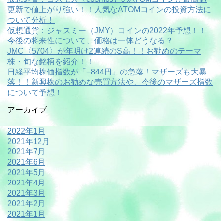
更新で値上がり強い！！人気なATOMコインの投資方法に
ついて分析！
仮想通貨：ジャスミー（JMY）コインの2022年予想！！
今後の将来性について、価格は一体どうなる？
JMC〈5704〉が年明け2連続のS高！！お勧めのテーマ
株・旬な銘柄を紹介！！
日経平均株価指数が「−844円」の急落！マザーズも大暴
落！！新興株のお勧めな売買方法や、今後のマザーズ指数
について予想！
アーカイブ
2022年1月
2021年12月
2021年7月
2021年6月
2021年5月
2021年4月
2021年3月
2021年2月
2021年1月