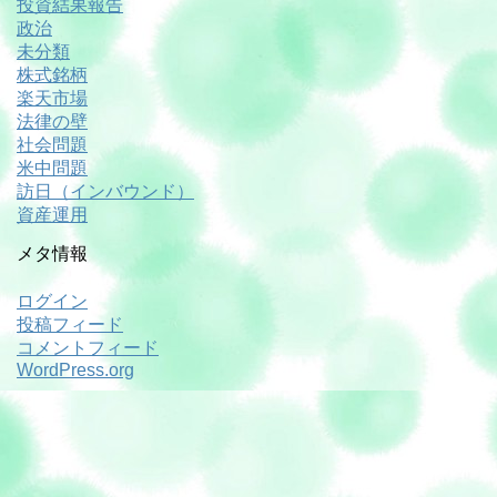
投資結果報告
政治
未分類
株式銘柄
楽天市場
法律の壁
社会問題
米中問題
訪日（インバウンド）
資産運用
メタ情報
ログイン
投稿フィード
コメントフィード
WordPress.org