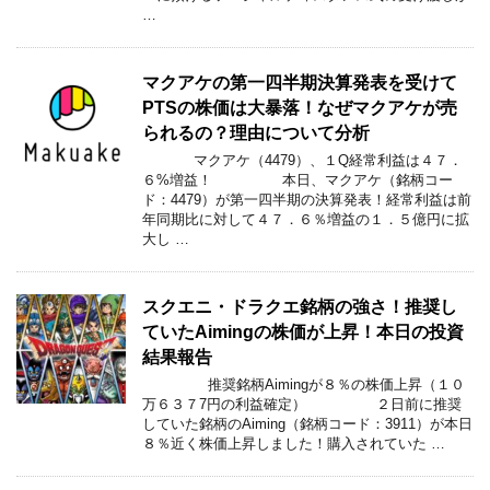
…
マクアケの第一四半期決算発表を受けて
PTSの株価は大暴落！なぜマクアケが売
られるの？理由について分析
マクアケ（4479）、１Q経常利益は４７．
６%増益！ 本日、マクアケ（銘柄コー
ド：4479）が第一四半期の決算発表！経常利益は前
年同期比に対して４７．６％増益の１．５億円に拡
大し …
スクエニ・ドラクエ銘柄の強さ！推奨し
ていたAimingの株価が上昇！本日の投資
結果報告
推奨銘柄Aimingが８％の株価上昇（１０
万６３７7円の利益確定） ２日前に推奨
していた銘柄のAiming（銘柄コード：3911）が本日
８％近く株価上昇しました！購入されていた …