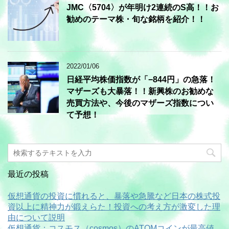
JMC〈5704〉が年明け2連続のS高！！お
勧めのテーマ株・旬な銘柄を紹介！！
2022/01/06
日経平均株価指数が「−844円」の急落！
マザーズも大暴落！！新興株のお勧めな
売買方法や、今後のマザーズ指数につい
て予想！
最近の投稿
仮想通貨の投資に慣れると、暴落や急騰など日本の株式投
資以上に精神力が鍛えらた！投資への考え方が激変した理
由について説明
仮想通貨：コスモス（cosmos）のATOMコインが最高値