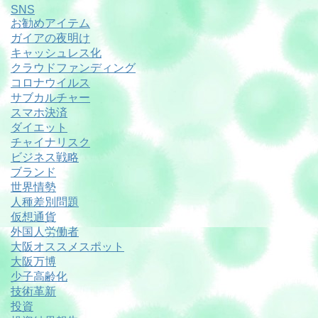
SNS
お勧めアイテム
ガイアの夜明け
キャッシュレス化
クラウドファンディング
コロナウイルス
サブカルチャー
スマホ決済
ダイエット
チャイナリスク
ビジネス戦略
ブランド
世界情勢
人種差別問題
仮想通貨
外国人労働者
大阪オススメスポット
大阪万博
少子高齢化
技術革新
投資