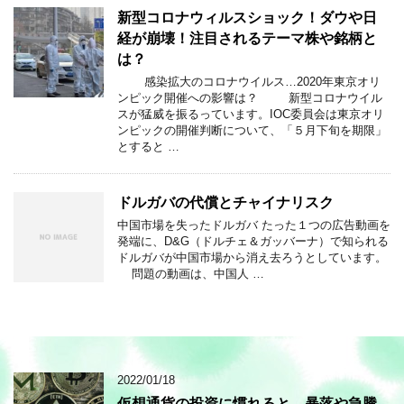
新型コロナウィルスショック！ダウや日
経が崩壊！注目されるテーマ株や銘柄と
は？
感染拡大のコロナウイルス…2020年東京オリ
ンピック開催への影響は？ 新型コロナウイル
スが猛威を振るっています。IOC委員会は東京オリ
ンピックの開催判断について、「５月下旬を期限」
とすると …
ドルガバの代償とチャイナリスク
中国市場を失ったドルガバ たった１つの広告動画を
発端に、D&G（ドルチェ＆ガッバーナ）で知られる
ドルガバが中国市場から消え去ろうとしています。
問題の動画は、中国人 …
2022/01/18
仮想通貨の投資に慣れると、暴落や急騰