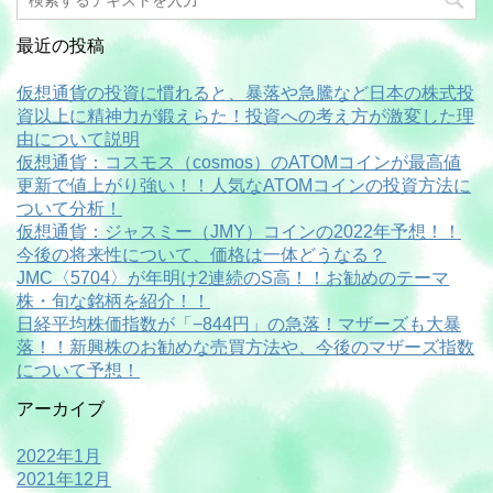
最近の投稿
仮想通貨の投資に慣れると、暴落や急騰など日本の株式投
資以上に精神力が鍛えらた！投資への考え方が激変した理
由について説明
仮想通貨：コスモス（cosmos）のATOMコインが最高値
更新で値上がり強い！！人気なATOMコインの投資方法に
ついて分析！
仮想通貨：ジャスミー（JMY）コインの2022年予想！！
今後の将来性について、価格は一体どうなる？
JMC〈5704〉が年明け2連続のS高！！お勧めのテーマ
株・旬な銘柄を紹介！！
日経平均株価指数が「−844円」の急落！マザーズも大暴
落！！新興株のお勧めな売買方法や、今後のマザーズ指数
について予想！
アーカイブ
2022年1月
2021年12月