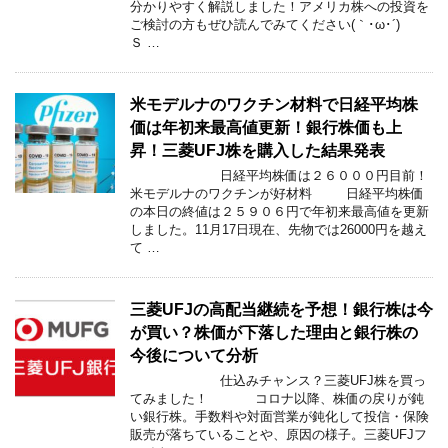
分かりやすく解説しました！アメリカ株への投資を
ご検討の方もぜひ読んでみてください(｀･ω･´)
Ｓ …
米モデルナのワクチン材料で日経平均株
価は年初来最高値更新！銀行株価も上
昇！三菱UFJ株を購入した結果発表
日経平均株価は２６０００円目前！
米モデルナのワクチンが好材料 日経平均株価
の本日の終値は２５９０６円で年初来最高値を更新
しました。11月17日現在、先物では26000円を越え
て …
三菱UFJの高配当継続を予想！銀行株は今
が買い？株価が下落した理由と銀行株の
今後について分析
仕込みチャンス？三菱UFJ株を買っ
てみました！ コロナ以降、株価の戻りが鈍
い銀行株。手数料や対面営業が鈍化して投信・保険
販売が落ちていることや、原因の様子。三菱UFJフ