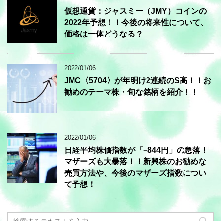
仮想通貨：ジャスミー（JMY）コインの
2022年予想！！今後の将来性について、
価格は一体どうなる？
2022/01/06
JMC〈5704〉が年明け2連続のS高！！お
勧めのテーマ株・旬な銘柄を紹介！！
2022/01/06
日経平均株価指数が「−844円」の急落！
マザーズも大暴落！！新興株のお勧めな
売買方法や、今後のマザーズ指数につい
て予想！