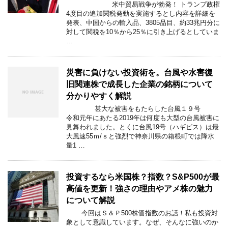
米中貿易戦争が勃発！ トランプ政権
4度目の追加関税発動を実施するとし内容を詳細を
発表、中国からの輸入品、3805品目、約33兆円分に
対して関税を10％から25％に引き上げるとしていま
…
災害に負けない投資術を。台風や水害復
旧関連株で成長した企業の銘柄について
分かりやすく解説
甚大な被害をもたらした台風１９号
令和元年にあたる2019年は何度も大型の台風被害に
見舞われました。とくに台風19号（ハギビス）は最
大風速55ｍ/ｓと強烈で神奈川県の箱根町では降水
量1 …
投資するなら米国株？指数？S&P500が最
高値を更新！強さの理由やアメ株の魅力
について解説
今回はＳ＆Ｐ500株価指数のお話！私も投資対
象として意識しています。なぜ、そんなに強いのか