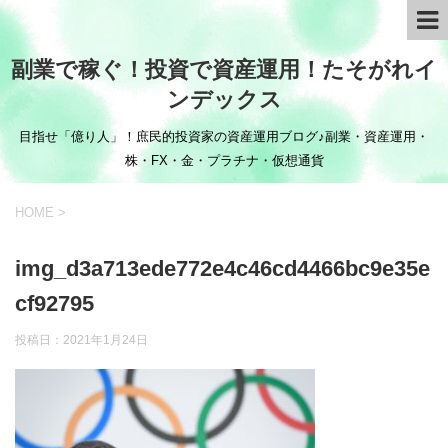
副業で稼ぐ！投資で資産運用！たそがれイ
ンデックス
目指せ「億り人」！庶民的投資家の資産運用ブログ♪副業・資産運用・
株・FX・金・プラチナ・仮想通貨
HOME
>
img_d3a713ede772e4c46cd4466bc9e35e
cf92795
投稿日：
2021年1月24日