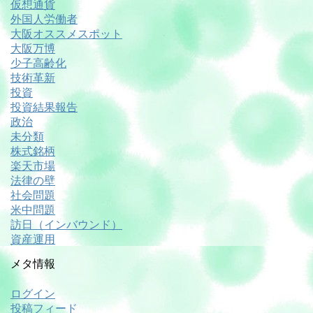
仮想通貨
外国人労働者
大阪オススメスポット
大阪万博
少子高齢化
技術革新
投資
投資結果報告
政治
未分類
株式銘柄
楽天市場
法律の壁
社会問題
米中問題
訪日（インバウンド）
資産運用
メタ情報
ログイン
投稿フィード