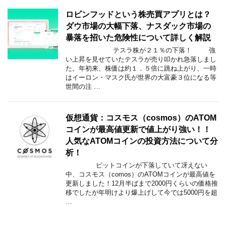
ロビンフッドという株売買アプリとは？
ダウ市場の大幅下落、ナスダック市場の
暴落を招いた危険性について詳しく解説
テスラ株が２１％の下落！ 強
い上昇を見せていたテスラが売り叩かれ急落しまし
た。年初来、株価は約１．５倍に跳ね上がり、一時
はイーロン・マスク氏が世界の大富豪３位になる等
世間の注 …
仮想通貨：コスモス（cosmos）のATOM
コインが最高値更新で値上がり強い！！
人気なATOMコインの投資方法について分
析！
ビットコインが下落していて冴えない
中、コスモス（comos）のATOMコインが最高値を
更新しました！12月半ばまで2000円くらいの価格推
移でしたが年明けより爆上げして今では5000円を超
…