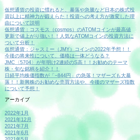
仮想通貨の投資に慣れると、暴落や急騰など日本の株式投
資以上に精神力が鍛えらた！投資への考え方が激変した理
由について説明
仮想通貨：コスモス（cosmos）のATOMコインが最高値
更新で値上がり強い！！人気なATOMコインの投資方法に
ついて分析！
仮想通貨：ジャスミー（JMY）コインの2022年予想！！
今後の将来性について、価格は一体どうなる？
JMC〈5704〉が年明け2連続のS高！！お勧めのテーマ
株・旬な銘柄を紹介！！
日経平均株価指数が「−844円」の急落！マザーズも大暴
落！！新興株のお勧めな売買方法や、今後のマザーズ指数
について予想！
アーカイブ
2022年1月
2021年12月
2021年7月
2021年6月
2021年5月