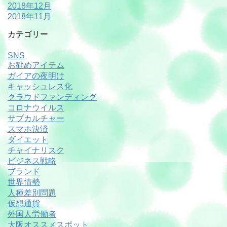
2018年12月
2018年11月
カテゴリー
SNS
お勧めアイテム
ガイアの夜明け
キャッシュレス化
クラウドファンディング
コロナウイルス
サブカルチャー
スマホ決済
ダイエット
チャイナリスク
ビジネス戦略
ブランド
世界情勢
人種差別問題
仮想通貨
外国人労働者
大阪オススメスポット