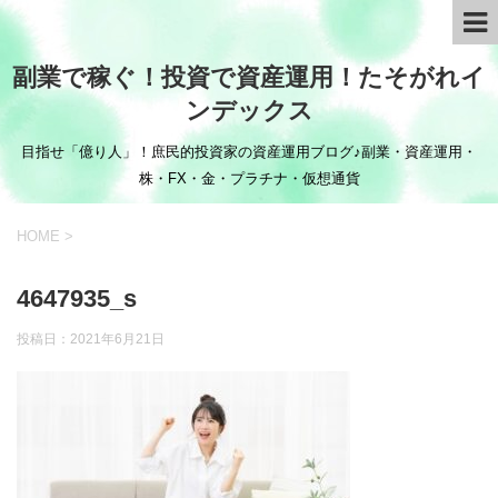
副業で稼ぐ！投資で資産運用！たそがれイ
ンデックス
目指せ「億り人」！庶民的投資家の資産運用ブログ♪副業・資産運用・
株・FX・金・プラチナ・仮想通貨
HOME
>
4647935_s
投稿日：
2021年6月21日