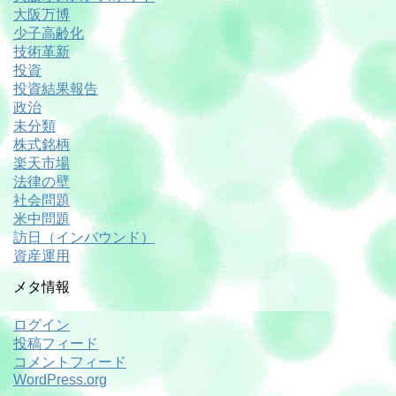
大阪万博
少子高齢化
技術革新
投資
投資結果報告
政治
未分類
株式銘柄
楽天市場
法律の壁
社会問題
米中問題
訪日（インバウンド）
資産運用
メタ情報
ログイン
投稿フィード
コメントフィード
WordPress.org