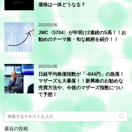
価格は一体どうなる？
2022/01/06
JMC〈5704〉が年明け2連続のS高！！お
勧めのテーマ株・旬な銘柄を紹介！！
2022/01/06
日経平均株価指数が「−844円」の急落！
マザーズも大暴落！！新興株のお勧めな
売買方法や、今後のマザーズ指数につい
て予想！
最近の投稿