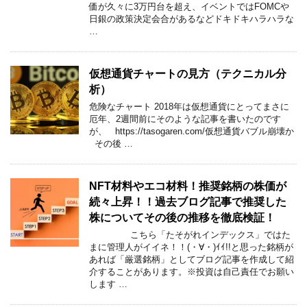
価が久々に3万円台を超え、イベントではFOMCや
日銀の政策決定会合があるなどドキドキハラハラな
…
仮想通貨チャートの見方（テクニカル分
析）
危険なチャート 2018年は仮想通貨にとってまさに
厄年、2週間前にそのような記事を書いたのです
が、 https://tasogaren.com/仮想通貨バブル崩壊か
その後 …
NFT材料やエコ材料！推奨銘柄の株価が
続々上昇！！過去ブログ記事で推奨した
株についてその後の推移を徹底検証！
こちら「たそがれインデックス」ではた
まに管理人がイイネ！！(・∀・)ｲｲ!!と思った銘柄が
あれば「厳選銘柄」としてブログ記事を作成して紹
介することがあります。※投資は自己責任でお願い
します …