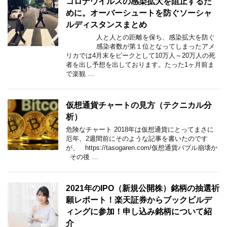
コロナウイルスの感染拡大を阻止するた
めに。オーバーシュートを防ぐソーシャ
ルディスタンスまとめ
人と人との距離を保ち、感染拡大を防ぐ
感染者数が第１位となってしまったアメ
リカでは4月末をピークとして10万人～20万人の死
者を出し予想を出しております。たった1ヶ月前ま
で楽観 …
仮想通貨チャートの見方（テクニカル分
析）
危険なチャート 2018年は仮想通貨にとってまさに
厄年、2週間前にそのような記事を書いたのです
が、 https://tasogaren.com/仮想通貨バブル崩壊か
その後 …
2021年のIPO（新規公開株）銘柄の抽選祈
願レポート！楽天証券からブックビルデ
ィングに参加！申し込み銘柄について紹
介