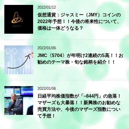
2022/01/12
仮想通貨：ジャスミー（JMY）コインの
2022年予想！！今後の将来性について、
価格は一体どうなる？
2022/01/06
JMC〈5704〉が年明け2連続のS高！！お
勧めのテーマ株・旬な銘柄を紹介！！
2022/01/06
日経平均株価指数が「−844円」の急落！
マザーズも大暴落！！新興株のお勧めな
売買方法や、今後のマザーズ指数につい
て予想！