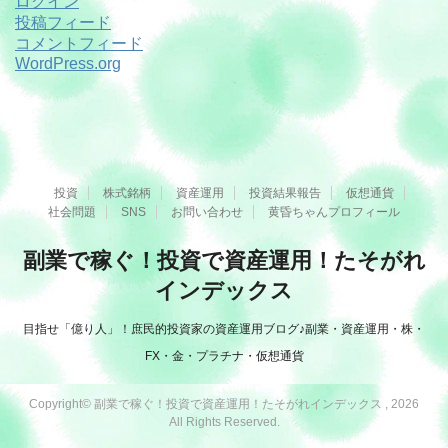
ログイン
投稿フィード
コメントフィード
WordPress.org
投資
株式銘柄
資産運用
投資結果報告
仮想通貨
社会問題
SNS
お問い合わせ
黄昏ちゃんプロフィール
副業で稼ぐ！投資で資産運用！たそがれ
インデックス
目指せ「億り人」！庶民的投資家の資産運用ブログ♪副業・資産運用・株・
FX・金・プラチナ・仮想通貨
Copyright© 副業で稼ぐ！投資で資産運用！たそがれインデックス , 2026
All Rights Reserved.