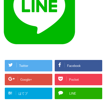
Twitter
Facebook
Google+
Pocket
B!
はてブ
LINE