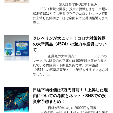
楽天証券でIPOに申し込み！
IPO（新規公開株）投資に挑戦します！市場の
状況確認はとても重要で昨年のコロナショック時期
に上場した銘柄は、ほぼ全面安で公募価格近くまで
売 …
クレベリンが大ヒット！コロナ対策銘柄
の大幸薬品〈4574〉の魅力や投資につい
て
正露丸の大幸薬品！ ラッパの
マークでお馴染みの正露丸は100年以上前から愛さ
れている胃腸薬・下痢止め薬です。大幸薬品
〈4574〉の医薬品事業として業績を支える大きな柱
でした。 …
日経平均株価は3万円目前！！上昇した理
由についての考察とネット・SNSでの投
資家予想まとめ！
日経が30年ぶりに29000円を回復！
日経の勢いが止まりません！1990年8月以来の