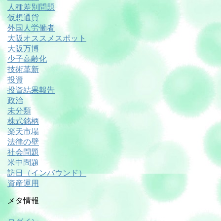
人種差別問題
仮想通貨
外国人労働者
大阪オススメスポット
大阪万博
少子高齢化
技術革新
投資
投資結果報告
政治
未分類
株式銘柄
楽天市場
法律の壁
社会問題
米中問題
訪日（インバウンド）
資産運用
メタ情報