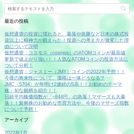
最近の投稿
仮想通貨の投資に慣れると、暴落や急騰など日本の株式投
資以上に精神力が鍛えらた！投資への考え方が激変した理
由について説明
仮想通貨：コスモス（cosmos）のATOMコインが最高値
更新で値上がり強い！！人気なATOMコインの投資方法に
ついて分析！
仮想通貨：ジャスミー（JMY）コインの2022年予想！！
今後の将来性について、価格は一体どうなる？
JMC〈5704〉が年明け2連続のS高！！お勧めのテーマ
株・旬な銘柄を紹介！！
日経平均株価指数が「−844円」の急落！マザーズも大暴
落！！新興株のお勧めな売買方法や、今後のマザーズ指数
について予想！
アーカイブ
2022年1月