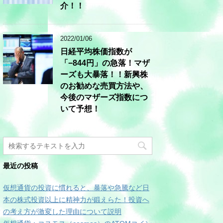
介！！
2022/01/06
日経平均株価指数が
「−844円」の急落！マザ
ーズも大暴落！！新興株
のお勧めな売買方法や、
今後のマザーズ指数につ
いて予想！
最近の投稿
仮想通貨の投資に慣れると、暴落や急騰など日
本の株式投資以上に精神力が鍛えらた！投資へ
の考え方が激変した理由について説明