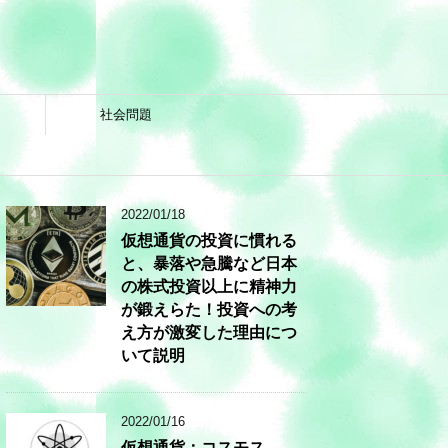
社会問題
2022/01/18
仮想通貨の投資に慣れる
と、暴落や急騰など日本
の株式投資以上に精神力
が鍛えらた！投資への考
え方が激変した理由につ
いて説明
2022/01/16
仮想通貨：コスモス