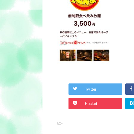
Twitter
B
Pocket
-