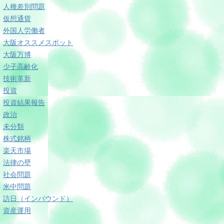
人種差別問題
仮想通貨
外国人労働者
大阪オススメスポット
大阪万博
少子高齢化
技術革新
投資
投資結果報告
政治
未分類
株式銘柄
楽天市場
法律の壁
社会問題
米中問題
訪日（インバウンド）
資産運用