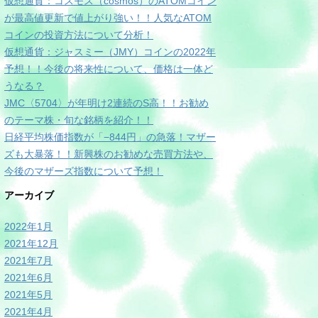
仮想通貨：コスモス（cosmos）のATOMコイン
が最高値更新で値上がり強い！！人気なATOM
コインの投資方法について分析！
仮想通貨：ジャスミー（JMY）コインの2022年
予想！！今後の将来性について、価格は一体ど
うなる？
JMC〈5704〉が年明け2連続のS高！！お勧め
のテーマ株・旬な銘柄を紹介！！
日経平均株価指数が「−844円」の急落！マザー
ズも大暴落！！新興株のお勧めな売買方法や、
今後のマザーズ指数について予想！
アーカイブ
2022年1月
2021年12月
2021年7月
2021年6月
2021年5月
2021年4月