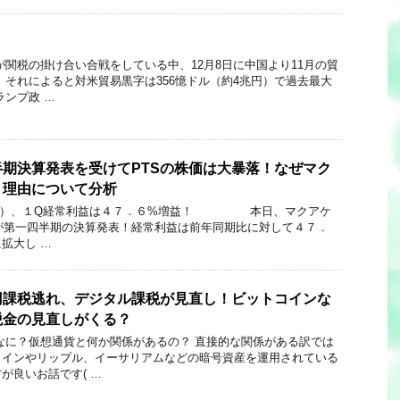
が関税の掛け合い合戦をしている中、12月8日に中国より11月の貿
 それによると対米貿易黒字は356憶ドル（約4兆円）で過去最大
ランプ政 …
期決算発表を受けてPTSの株価は大暴落！なぜマク
？理由について分析
）、１Q経常利益は４７．６%増益！ 本日、マクアケ
）が第一四半期の決算発表！経常利益は前年同期比に対して４７．
拡大し …
円課税逃れ、デジタル課税が見直し！ビットコインな
税金の見直しがくる？
？仮想通貨と何か関係があるの？ 直接的な関係がある訳では
コインやリップル、イーサリアムなどの暗号資産を運用されている
が良いお話です( …