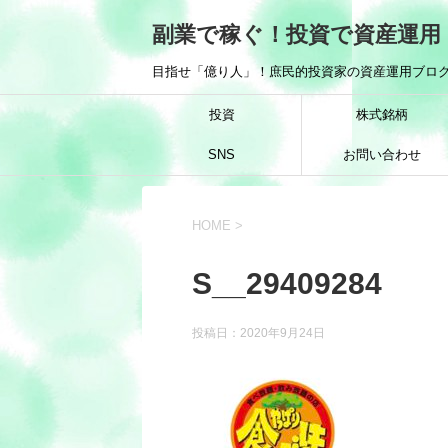
副業で稼ぐ！投資で資産運用
目指せ「億り人」！庶民的投資家の資産運用ブログ
投資
株式銘柄
SNS
お問い合わせ
HOME
>
S__29409284
投稿日：
2020年9月24日