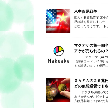
米中貿易戦争
拡大する貿易赤字 米中
易統計を発表しました。
となったそうです。 ト
マクアケの第一四半
アケが売られるの
マクアケ（4479
（銘柄コード：4479
６％増益の１．５億円に
ＧＡＦＡの２６兆
どの仮想通貨でも
デジタル課税ってなに
ありませんが、ビット
方は是非知っておいた方