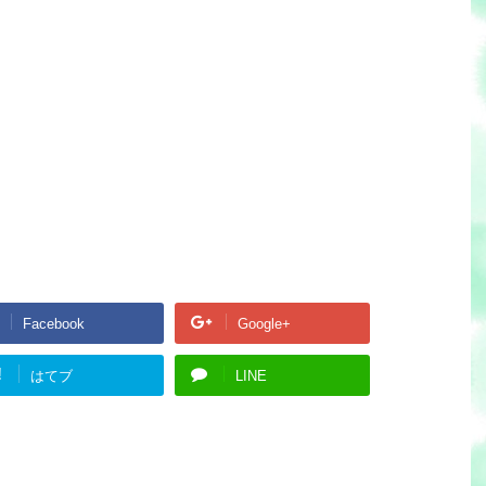
Facebook
Google+
!
はてブ
LINE