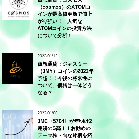
（cosmos）のATOMコ
インが最高値更新で値上
がり強い！！人気な
ATOMコインの投資方法
について分析！
2022/01/12
仮想通貨：ジャスミー
（JMY）コインの2022年
予想！！今後の将来性に
ついて、価格は一体どう
なる？
2022/01/06
JMC〈5704〉が年明け2
連続のS高！！お勧めの
テーマ株・旬な銘柄を紹