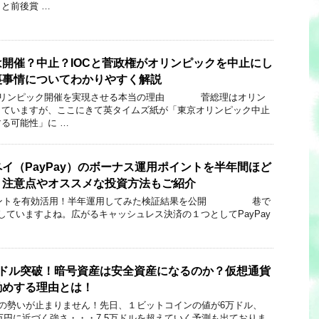
と前後賞 …
開催？中止？IOCと菅政権がオリンピックを中止にし
裏事情についてわかりやすく解説
ピック開催を実現させる本当の理由 菅総理はオリン
していますが、ここにきて英タイムズ紙が「東京オリンピック中止
る可能性」に …
イ（PayPay）のボーナス運用ポイントを半年間ほど
！注意点やオススメな投資方法もご紹介
トを有効活用！半年運用してみた検証結果を公開 巷で
加していますよね。広がるキャッシュレス決済の１つとしてPayPay
万ドル突破！暗号資産は安全資産になるのか？仮想通貨
勧めする理由とは！
が止まりません！先日、１ビットコインの値が6万ドル、
0万円に近づく強さ・・・7.5万ドルを超えていく予測も出ておりま