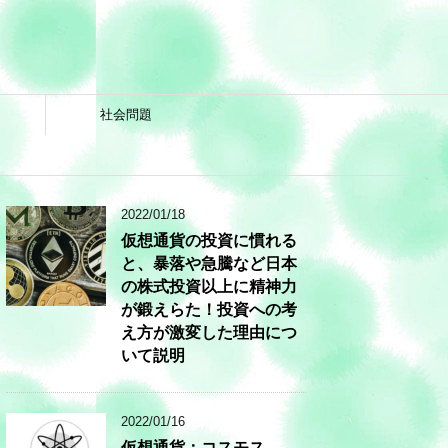
社会問題
2022/01/18
仮想通貨の投資に慣れる
と、暴落や急騰など日本
の株式投資以上に精神力
が鍛えらた！投資への考
え方が激変した理由につ
いて説明
2022/01/16
仮想通貨：コスモス