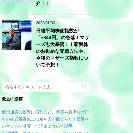
介！！
2022/01/06
日経平均株価指数が
「−844円」の急落！マザ
ーズも大暴落！！新興株
のお勧めな売買方法や、
今後のマザーズ指数につ
いて予想！
最近の投稿
仮想通貨の投資に慣れると、暴落や急騰など日
本の株式投資以上に精神力が鍛えらた！投資へ
の考え方が激変した理由について説明