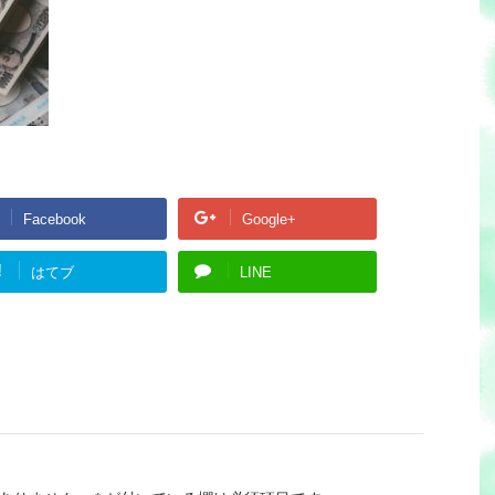
Facebook
Google+
!
はてブ
LINE