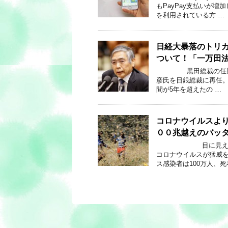
もPayPay支払いが増
を利用されている方 …
日経大暴落のトリ
ついて！「一万田法
黒田総裁の任期は2
彦氏を日銀総裁に再任。
間が5年を超えたの …
コロナウイルスよ
００兆越えのバッ
目に見える脅威、
コロナウイルスが猛威を
ス感染者は100万人、死