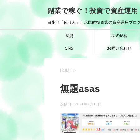
副業で稼ぐ！投資で資産運用
目指せ「億り人」！庶民的投資家の資産運用ブログ
投資
株式銘柄
SNS
お問い合わせ
HOME
>
無題asas
投稿日：
2021年2月11日