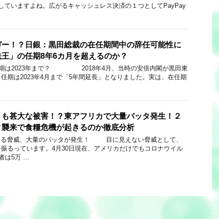
加していますよね。広がるキャッシュレス決済の１つとしてPayPay
ガー！？日銀：黒田総裁の在任期間中の辞任可能性に
王」の任期8年6カ月を超えるのか？
023年まで？ 2018年4月、当時の安倍内閣が黒田東
任期は2023年4月まで「5年間延長」となりました。実は、在任期
りも甚大な被害！？東アフリカで大量バッタ発生！２
タ襲来で食糧危機が起きるのか徹底分析
大量のバッタが発生！ 目に見えない脅威として、
振るっています。4月30日現在、アメリカだけでもコロナウイル
者は5万 …