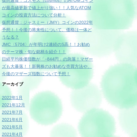
仮想通貨：コスモス（cosmos）のATOMコイン
が最高値更新で値上がり強い！！人気なATOM
コインの投資方法について分析！
仮想通貨：ジャスミー（JMY）コインの2022年
予想！！今後の将来性について、価格は一体ど
うなる？
JMC〈5704〉が年明け2連続のS高！！お勧め
のテーマ株・旬な銘柄を紹介！！
日経平均株価指数が「−844円」の急落！マザー
ズも大暴落！！新興株のお勧めな売買方法や、
今後のマザーズ指数について予想！
アーカイブ
2022年1月
2021年12月
2021年7月
2021年6月
2021年5月
2021年4月