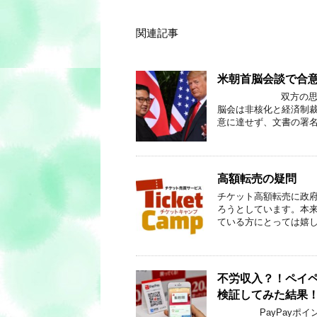
関連記事
米朝首脳会談で合
双方の思惑が乱れ
脳会は非核化と経済制
意に達せず、文書の署名
高額転売の疑問
チケット高額転売に政府
ろうとしています。本
ている方にとっては嬉し
不労収入？！ペイペ
検証してみた結果
PayPayポイン