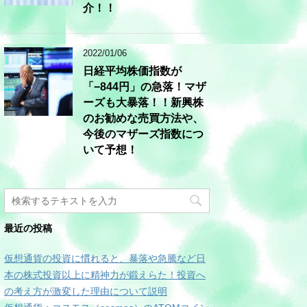
介！！
2022/01/06
日経平均株価指数が
「−844円」の急落！マザ
ーズも大暴落！！新興株
のお勧めな売買方法や、
今後のマザーズ指数につ
いて予想！
最近の投稿
仮想通貨の投資に慣れると、暴落や急騰など日
本の株式投資以上に精神力が鍛えらた！投資へ
の考え方が激変した理由について説明