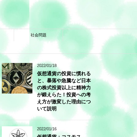
社会問題
2022/01/18
仮想通貨の投資に慣れる
と、暴落や急騰など日本
の株式投資以上に精神力
が鍛えらた！投資への考
え方が激変した理由につ
いて説明
2022/01/16
仮想通貨：コスモス