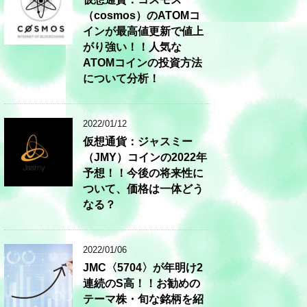
（cosmos）のATOMコ
インが最高値更新で値上
がり強い！！人気な
ATOMコインの投資方法
について分析！
2022/01/12
仮想通貨：ジャスミー
（JMY）コインの2022年
予想！！今後の将来性に
ついて、価格は一体どう
なる？
2022/01/06
JMC〈5704〉が年明け2
連続のS高！！お勧めの
テーマ株・旬な銘柄を紹