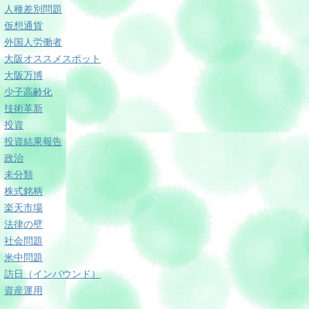
人種差別問題
仮想通貨
外国人労働者
大阪オススメスポット
大阪万博
少子高齢化
技術革新
投資
投資結果報告
政治
未分類
株式銘柄
楽天市場
法律の壁
社会問題
米中問題
訪日（インバウンド）
資産運用