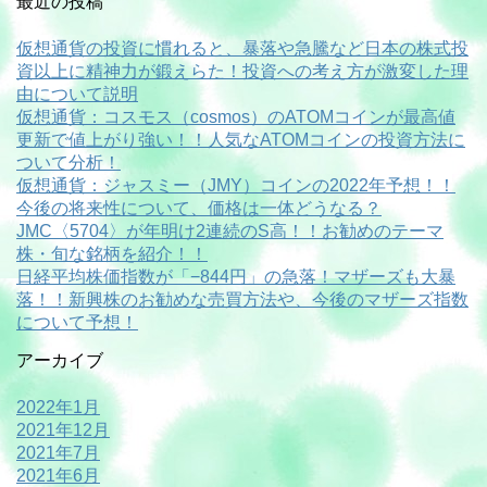
最近の投稿
仮想通貨の投資に慣れると、暴落や急騰など日本の株式投
資以上に精神力が鍛えらた！投資への考え方が激変した理
由について説明
仮想通貨：コスモス（cosmos）のATOMコインが最高値
更新で値上がり強い！！人気なATOMコインの投資方法に
ついて分析！
仮想通貨：ジャスミー（JMY）コインの2022年予想！！
今後の将来性について、価格は一体どうなる？
JMC〈5704〉が年明け2連続のS高！！お勧めのテーマ
株・旬な銘柄を紹介！！
日経平均株価指数が「−844円」の急落！マザーズも大暴
落！！新興株のお勧めな売買方法や、今後のマザーズ指数
について予想！
アーカイブ
2022年1月
2021年12月
2021年7月
2021年6月