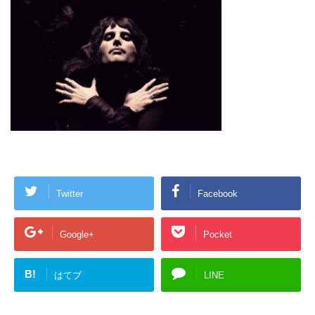
Twitter
Facebook
Google+
Pocket
B!
はてブ
LINE