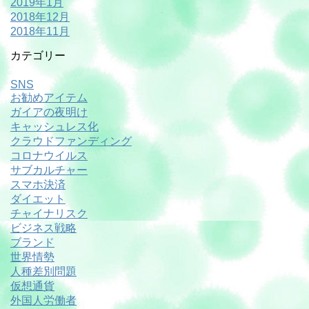
2019年1月
2018年12月
2018年11月
カテゴリー
SNS
お勧めアイテム
ガイアの夜明け
キャッシュレス化
クラウドファンディング
コロナウイルス
サブカルチャー
スマホ決済
ダイエット
チャイナリスク
ビジネス戦略
ブランド
世界情勢
人種差別問題
仮想通貨
外国人労働者