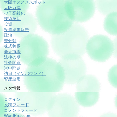
大阪オススメスポット
大阪万博
少子高齢化
技術革新
投資
投資結果報告
政治
未分類
株式銘柄
楽天市場
法律の壁
社会問題
米中問題
訪日（インバウンド）
資産運用
メタ情報
ログイン
投稿フィード
コメントフィード
WordPress.org