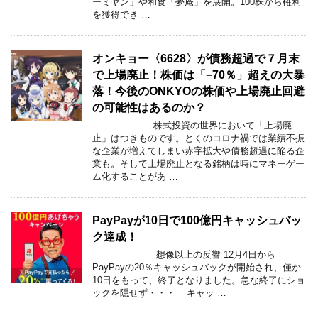
ーミヤン」や和食「夢庵」を展開。100株から権利
を獲得でき …
オンキョー〈6628〉が債務超過で７月末
で上場廃止！株価は「−70％」超えの大暴
落！今後のONKYOの株価や上場廃止回避
の可能性はあるのか？
株式投資の世界において「上場廃
止」はつきものです。とくのコロナ禍では業績不振
な企業が増えてしまい赤字拡大や債務超過に陥る企
業も。そして上場廃止となる銘柄は時にマネーゲー
ム化することがあ …
PayPayが10日で100億円キャッシュバッ
ク達成！
想像以上の反響 12月4日から
PayPayの20％キャッシュバックが開始され、僅か
10日をもって、終了となりました。急な終了にショ
ックを隠せず・・・ キャッ …