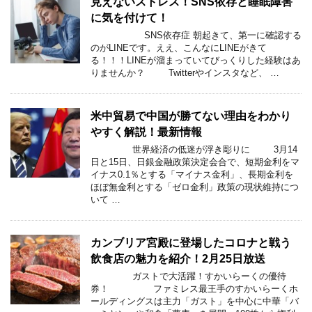
見えないストレス！SNS依存と睡眠障害
に気を付けて！
SNS依存症 朝起きて、第一に確認する
のがLINEです。ええ、こんなにLINEがきて
る！！！LINEが溜まっていてびっくりした経験はあ
りませんか？ Twitterやインスタなど、 …
米中貿易で中国が勝てない理由をわかり
やすく解説！最新情報
世界経済の低迷が浮き彫りに 3月14
日と15日、日銀金融政策決定会合で、短期金利をマ
イナス0.1％とする「マイナス金利」、長期金利を
ほぼ無金利とする「ゼロ金利」政策の現状維持につ
いて …
カンブリア宮殿に登場したコロナと戦う
飲食店の魅力を紹介！2月25日放送
ガストで大活躍！すかいらーくの優待
券！ ファミレス最王手のすかいらーくホ
ールディングスは主力「ガスト」を中心に中華「バ